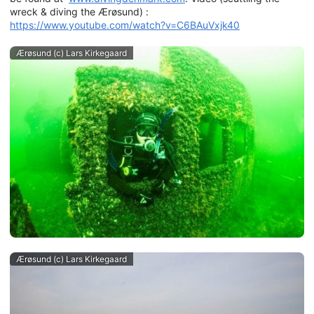
wreck & diving the Ærøsund) :
https://www.youtube.com/watch?v=C6BAuVxjk40
Ærøsund (c) Lars Kirkegaard
Ærøsund (c) Lars Kirkegaard