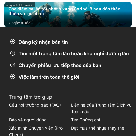
unsplash-loki-loki22
Các điểm ca lặn tốt nhất ở vùng Caribê: 8 hòn đảo thân
thiện với gia đình
7 ngày trước
Đăng ký nhận bản tin
Tìm một trung tâm lặn hoặc khu nghỉ dưỡng lặn
Chuyến phiêu lưu tiếp theo của bạn
Việc làm trên toàn thế giới
Trung tâm trợ giúp
Câu hỏi thường gặp (FAQ)
Liên hệ của Trung tâm Dịch vụ
Toàn cầu
Bảo vệ người dùng
Tìm Chứng chỉ
Xác minh Chuyên viên (Pro
Đặt mua thẻ nhựa thay thế
Check)