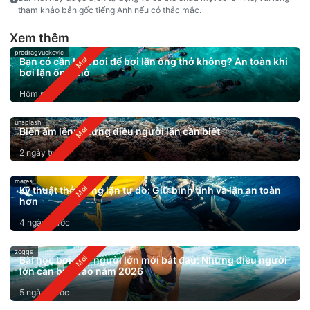
tham khảo bản gốc tiếng Anh nếu có thắc mắc.
Xem thêm
predragvuckovic
Bạn có cần biết bơi để bơi lặn ống thở không? An toàn khi
bơi lặn ống thở
Hôm nay
unsplash
Biển ấm lên: Những điều người lặn cần biết
2 ngày trước
mares
Kỹ thuật thở trong lặn tự do: Giữ bình tĩnh và lặn an toàn
hơn
4 ngày trước
zoggs
Bài học bơi cho người lớn mới bắt đầu: Những điều người
lớn cần biết vào năm 2026
5 ngày trước