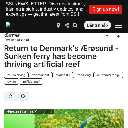
SSI NEWSLETTER: Dive destinations,
training insights, industry updates, and
Sign up now!
expert tips — get the latest from SSI!
Đăng nhập
quay lại
Return to Denmark's Ærøsund -
Sunken ferry has become
thriving artificial reef
scuba diving
environment
marine life
freediving
extended range
diving
artificial reef
Ærøsund (c) Lars Kirkegaard