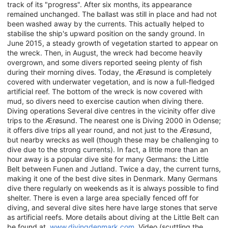
track of its "progress". After six months, its appearance
remained unchanged. The ballast was still in place and had not
been washed away by the currents. This actually helped to
stabilise the ship's upward position on the sandy ground. In
June 2015, a steady growth of vegetation started to appear on
the wreck. Then, in August, the wreck had become heavily
overgrown, and some divers reported seeing plenty of fish
during their morning dives. Today, the Ærøsund is completely
covered with underwater vegetation, and is now a full-fledged
artificial reef. The bottom of the wreck is now covered with
mud, so divers need to exercise caution when diving there.
Diving operations Several dive centres in the vicinity offer dive
trips to the Ærøsund. The nearest one is Diving 2000 in Odense;
it offers dive trips all year round, and not just to the Ærøsund,
but nearby wrecks as well (though these may be challenging to
dive due to the strong currents). In fact, a little more than an
hour away is a popular dive site for many Germans: the Little
Belt between Funen and Jutland. Twice a day, the current turns,
making it one of the best dive sites in Denmark. Many Germans
dive there regularly on weekends as it is always possible to find
shelter. There is even a large area specially fenced off for
diving, and several dive sites here have large stones that serve
as artificial reefs. More details about diving at the Little Belt can
be found at
www.divingdenmark.com
. Video (scuttling the