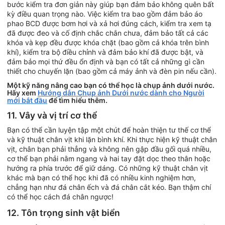
bước kiểm tra đơn giản này giúp bạn đảm bảo không quên bất
kỳ điều quan trọng nào. Việc kiểm tra bao gồm đảm bảo áo
phao BCD được bơm hơi và xả hơi đúng cách, kiểm tra xem tạ
đã được đeo và cố định chắc chắn chưa, đảm bảo tất cả các
khóa và kẹp đều được khóa chặt (bao gồm cả khóa trên bình
khí), kiểm tra bộ điều chỉnh và đảm bảo khí đã được bật, và
đảm bảo mọi thứ đều ổn định và bạn có tất cả những gì cần
thiết cho chuyến lặn (bao gồm cả máy ảnh và đèn pin nếu cần).
Một kỹ năng nâng cao bạn có thể học là chụp ảnh dưới nước.
Hãy xem
Hướng dẫn Chụp ảnh Dưới nước dành cho Người
mới bắt đầu
để tìm hiểu thêm.
11. Vây và vị trí cơ thể
Bạn có thể cần luyện tập một chút để hoàn thiện tư thế cơ thể
và kỹ thuật chân vịt khi lặn bình khí. Khi thực hiện kỹ thuật chân
vịt, chân bạn phải thẳng và không nên gập đầu gối quá nhiều,
cơ thể bạn phải nằm ngang và hai tay đặt dọc theo thân hoặc
hướng ra phía trước để giữ dáng. Có những kỹ thuật chân vịt
khác mà bạn có thể học khi đã có nhiều kinh nghiệm hơn,
chẳng hạn như đá chân ếch và đá chân cắt kéo. Bạn thậm chí
có thể học cách đá chân ngược!
12. Tôn trọng sinh vật biển