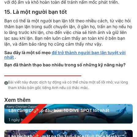
với độ ẩm và khô hoàn toàn để tránh nấm mốc phát triển.
15. Là một người bạn tốt
Bạn có thể là một người bạn lặn tốt theo nhiều cách, từ việc hỏi
thăm bạn lặn trong suốt chuyến lặn, ở gần họ, trấn an họ nếu họ
lo lắng trước khi lặn, cho đến việc chia sẻ hình ảnh và giữ liên
lạc sau khi lặn. Bạn nên luôn cảm thấy an toàn khi ở bên bạn
lặn, và đảm bảo rằng họ cũng cảm thấy như vậy.
Sau đây là một số mẹo
để trở thành người bạn lặn tuyệt vời
nhất
.
Bạn đã thành thạo bao nhiêu trong số những kỹ năng này?
Bài viết này được dịch tự động và có thể chứa một số lỗi nhỏ; vui lòng
tham khảo bản gốc tiếng Anh nếu có thắc mắc.
Xem thêm
Alamy-Christian-Zappel
Lặn cùng cá mập đầu búa: 10 DIVE SPOT tốt nhất
1 ngày trước
Lặn bình khí với mặt nạ lặn Full-Face (Full Face Mask):