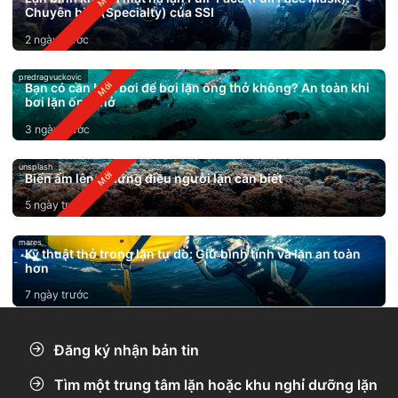
Chuyên biệt (Specialty) của SSI
2 ngày trước
predragvuckovic
Bạn có cần biết bơi để bơi lặn ống thở không? An toàn khi
bơi lặn ống thở
3 ngày trước
unsplash
Biển ấm lên: Những điều người lặn cần biết
5 ngày trước
mares
Kỹ thuật thở trong lặn tự do: Giữ bình tĩnh và lặn an toàn
hơn
7 ngày trước
Đăng ký nhận bản tin
Tìm một trung tâm lặn hoặc khu nghỉ dưỡng lặn