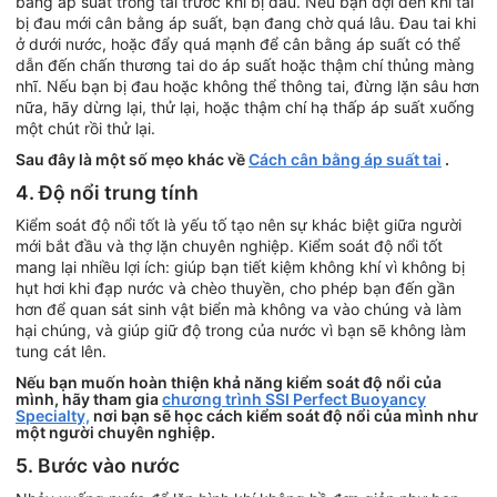
bằng áp suất trong tai trước khi bị đau. Nếu bạn đợi đến khi tai
bị đau mới cân bằng áp suất, bạn đang chờ quá lâu. Đau tai khi
ở dưới nước, hoặc đẩy quá mạnh để cân bằng áp suất có thể
dẫn đến chấn thương tai do áp suất hoặc thậm chí thủng màng
nhĩ. Nếu bạn bị đau hoặc không thể thông tai, đừng lặn sâu hơn
nữa, hãy dừng lại, thử lại, hoặc thậm chí hạ thấp áp suất xuống
một chút rồi thử lại.
Sau đây là một số mẹo khác về
Cách cân bằng áp suất tai
.
4. Độ nổi trung tính
Kiểm soát độ nổi tốt là yếu tố tạo nên sự khác biệt giữa người
mới bắt đầu và thợ lặn chuyên nghiệp. Kiểm soát độ nổi tốt
mang lại nhiều lợi ích: giúp bạn tiết kiệm không khí vì không bị
hụt hơi khi đạp nước và chèo thuyền, cho phép bạn đến gần
hơn để quan sát sinh vật biển mà không va vào chúng và làm
hại chúng, và giúp giữ độ trong của nước vì bạn sẽ không làm
tung cát lên.
Nếu bạn muốn hoàn thiện khả năng kiểm soát độ nổi của
mình, hãy tham gia
chương trình SSI Perfect Buoyancy
Specialty,
nơi bạn sẽ học cách kiểm soát độ nổi của mình như
một người chuyên nghiệp.
5. Bước vào nước