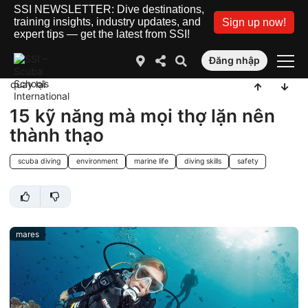
SSI NEWSLETTER: Dive destinations,
training insights, industry updates, and
Sign up now!
expert tips — get the latest from SSI!
Đăng nhập
quay lại
15 kỹ năng mà mọi thợ lặn nên
thành thạo
scuba diving
environment
marine life
diving skills
safety
mares