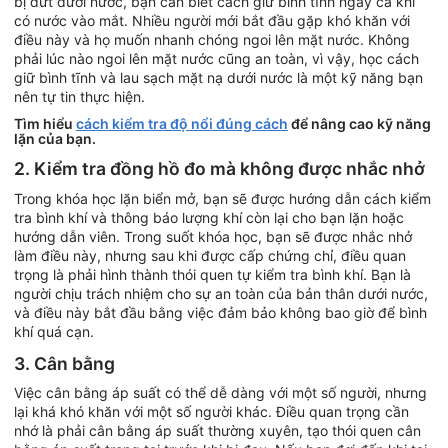
bị đứt dưới nước, bạn cần biết cách giữ bình tĩnh ngay cả khi
có nước vào mắt. Nhiều người mới bắt đầu gặp khó khăn với
điều này và họ muốn nhanh chóng ngoi lên mặt nước. Không
phải lúc nào ngoi lên mặt nước cũng an toàn, vì vậy, học cách
giữ bình tĩnh và lau sạch mặt nạ dưới nước là một kỹ năng bạn
nên tự tin thực hiện.
Tìm hiểu
cách kiểm tra độ nổi đúng cách
để nâng cao kỹ năng
lặn của bạn.
2. Kiểm tra đồng hồ đo mà không được nhắc nhở
Trong khóa học lặn biển mở, bạn sẽ được hướng dẫn cách kiểm
tra bình khí và thông báo lượng khí còn lại cho bạn lặn hoặc
hướng dẫn viên. Trong suốt khóa học, bạn sẽ được nhắc nhở
làm điều này, nhưng sau khi được cấp chứng chỉ, điều quan
trọng là phải hình thành thói quen tự kiểm tra bình khí. Bạn là
người chịu trách nhiệm cho sự an toàn của bản thân dưới nước,
và điều này bắt đầu bằng việc đảm bảo không bao giờ để bình
khí quá cạn.
3. Cân bằng
Việc cân bằng áp suất có thể dễ dàng với một số người, nhưng
lại khá khó khăn với một số người khác. Điều quan trọng cần
nhớ là phải cân bằng áp suất thường xuyên, tạo thói quen cân