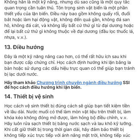
Không hẳn là một kỹ năng, nhưng dù sao cũng là một quy tắc
quan trọng cần tuân thủ. Tôn trọng sinh vật biển là một phần
thiết yếu của lặn biển. Điều này bao gồm không quấy rối, đuổi
bắt hoặc làm hại động vật, không đến quá gần, không đá san
hô, không đá cát, và không lấy bất cứ thứ gì từ đại dương hoặc
để lại bất cứ thứ gì không thuộc về đại dương (đầu lọc thuốc lá,
nhựa, v.v.).
13. Điều hướng
Đây là một kỹ năng nâng cao hơn, có thể rất hữu ích sau khi
bạn được cấp chứng chỉ. Học cách định hướng khi lặn bằng la
bàn hoặc sử dụng các dấu hiệu trực quan có thể giúp bạn tránh
bị lạc dưới nước.
Hãy tham khảo
Chương trình chuyên ngành điều hướng
SSI
để học cách điều hướng khi lặn biển.
14. Thiết bị vệ sinh
Học cách vệ sinh thiết bị đúng cách sẽ giúp bạn tiết kiệm tiền
về lâu dài. Nước muối có thể làm mòn vật liệu trên thiết bị, làm
khóa kéo không đóng mở được, làm hỏng bộ điều chỉnh, v.v.
Hãy luôn rửa sạch thiết bị bằng nước sạch và lau khô kỹ lưỡng.
Khi cất giữ thiết bị trong thời gian dài, hãy đảm bảo thiết bị
không tiếp xúc trực tiếp với ánh nắng mặt trời, không tiếp xúc