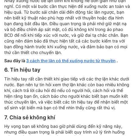
Nhảy xuống nước để lặn bình khí không hề đơn giản như bạn
nghĩ. Có một vài bước cần thực hiện để xuống nước an toàn và
hiệu quả. Từ bước sải chân dài đến động tác lăn ngược, bạn
nên biết kỹ thuật nào phù hợp nhất với thuyền hoặc địa hình
bạn đang bắt đầu lặn. Điều quan trọng là phải nhớ giữ mặt nạ
và bộ điều chỉnh áp sát mặt, có đủ không khí trong áo phao
BCD để nổi khi tiếp xúc với nước, và giữ đai tạ chắc chắn. Bạn
cũng nên đảm bảo đã thực hiện tất cả các bước kiểm tra với
bạn đồng hành trước khi xuống nước, và đảm bảo bạn có mọi
thứ cần thiết cho chuyến lặn.
Sau đây là
3 cách thợ lặn có thể xuống nước từ thuyền
.
6. Tín hiệu tay
Tín hiệu tay rất cần thiết khi giao tiếp với các thợ lặn khác dưới
nước. Bạn nên tự tin hỏi xem thợ lặn khác còn bao nhiêu không
khí, cách trả lời câu hỏi đó nếu có người hỏi, cách hỏi và thể
hiện rằng bạn ổn, cách báo cho người khác biết bạn muốn kết
thúc chuyến lặn, và việc biết các tín hiệu tay để nhận biết một
số sinh vật biển mà bạn có thể nhìn thấy cũng rất thú vị.
7. Chia sẻ không khí
Hy vọng bạn sẽ không bao giờ phải dùng đến kỹ năng này,
nhưng điều quan trọng là phải biết quy trình xử lý tình huống