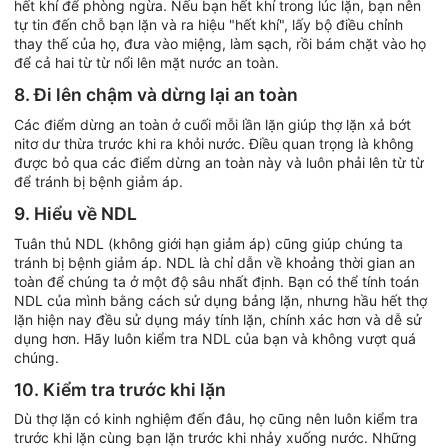
hết khí để phòng ngừa. Nếu bạn hết khí trong lúc lặn, bạn nên
tự tin đến chỗ bạn lặn và ra hiệu "hết khí", lấy bộ điều chỉnh
thay thế của họ, đưa vào miệng, làm sạch, rồi bám chặt vào họ
để cả hai từ từ nổi lên mặt nước an toàn.
8. Đi lên chậm và dừng lại an toàn
Các điểm dừng an toàn ở cuối mỗi lần lặn giúp thợ lặn xả bớt
nitơ dư thừa trước khi ra khỏi nước. Điều quan trọng là không
được bỏ qua các điểm dừng an toàn này và luôn phải lên từ từ
để tránh bị bệnh giảm áp.
9. Hiểu về NDL
Tuân thủ NDL (không giới hạn giảm áp) cũng giúp chúng ta
tránh bị bệnh giảm áp. NDL là chỉ dẫn về khoảng thời gian an
toàn để chúng ta ở một độ sâu nhất định. Bạn có thể tính toán
NDL của mình bằng cách sử dụng bảng lặn, nhưng hầu hết thợ
lặn hiện nay đều sử dụng máy tính lặn, chính xác hơn và dễ sử
dụng hơn. Hãy luôn kiểm tra NDL của bạn và không vượt quá
chúng.
10. Kiểm tra trước khi lặn
Dù thợ lặn có kinh nghiệm đến đâu, họ cũng nên luôn kiểm tra
trước khi lặn cùng bạn lặn trước khi nhảy xuống nước. Những