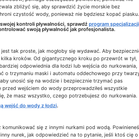
zwala zbliżyć się, aby sprawdzić życie morskie bez
chroni czystość wody, ponieważ nie będziesz kopać piasku.
swojej kontroli pływalności, sprawdź
program specjalizacji
ontrolować swoją pływalność jak profesjonalista.
est tak proste, jak mogłoby się wydawać. Aby bezpiecznie
kilka kroków. Od gigantycznego kroku po przewrót w tył,
jbardziej odpowiednia dla łodzi lub wejścia do nurkowania,
ać o trzymaniu maski i automatu oddechowego przy twarzy
aby unosić się na wodzie i bezpiecznie trzymać pas
że przed wejściem do wody przeprowadziłeś wszystkie
ię, że masz wszystko, czego potrzebujesz do nurkowania.
ą wejść do wody z łodzi
.
z komunikować się z innymi nurkami pod wodą. Powinieneś
inny nurek, jak odpowiedzieć na to pytanie, jeśli ktoś cię o