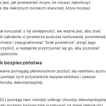
nie jest, jak powiedzieć innym, że chcesz zakończyć
ne dla niektórych morskich stworzeń, które możesz
ł korzystać z tej umiejętności, ale ważne jest, aby znać
li zabraknie ci powietrza podczas nurkowania, powinieneś
tnera i zasygnalizować "brak powietrza", wziąć jego
czyścić, a następnie przytrzymać się go, aby pozostać
ezpiecznie.
ek bezpieczeństwa
owania pomagają płetwonurkom pozbyć się nadmiaru azotu
e pomijać tych przystanków bezpieczeństwa i zawsze
choroby dekompresyjnej.
NDL) pomaga nam również uniknąć choroby dekompresyjnej
jaki możemy bezpiecznie przebywać na danej głębokości.