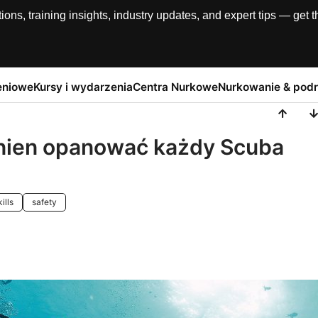
, training insights, industry updates, and expert tips — get th
eniowe
Kursy i wydarzenia
Centra Nurkowe
Nurkowanie & pod
inien opanować każdy Scuba
ills
safety