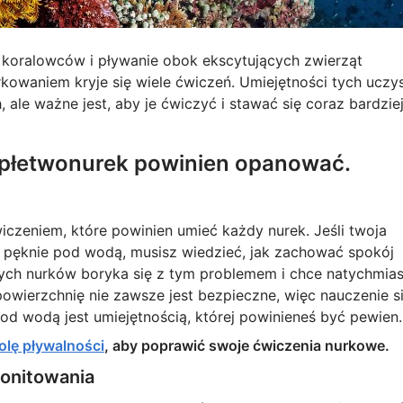
h koralowców i pływanie obok ekscytujących zwierząt
kowaniem kryje się wiele ćwiczeń. Umiejętności tych uczy
ale ważne jest, aby je ćwiczyć i stawać się coraz bardzie
y płetwonurek powinien opanować.
czeniem, które powinien umieć każdy nurek. Jeśli twoja
 pęknie pod wodą, musisz wiedzieć, jak zachować spokój
ych nurków boryka się z tym problemem i chce natychmias
owierzchnię nie zawsze jest bezpieczne, więc nauczenie s
d wodą jest umiejętnością, której powinieneś być pewien.
lę pływalności
, aby poprawić swoje ćwiczenia nurkowe.
onitowania