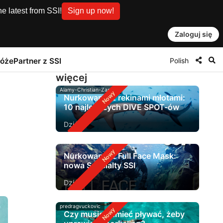
e latest from SSI!
Sign up now!
Zaloguj się
Polish
róże
Partner z SSI
więcej
Alamy-Christian-Zappel
Nurkowanie z rekinami młotami:
10 najlepszych DIVE SPOT-ów
Dziś
Nurkowanie z Full Face Mask:
nowa Specialty SSI
Dziś
predragvuckovic
Czy musisz umieć pływać, żeby