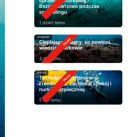
uprawiać snorkeling?
Bezpieczeństwo podczas
snorkelingu
1 dzień temu
unsplash
Cieplejsze oceany: co powinni
wiedzieć nurkowie
3 dni temu
mares
Techniki oddychania w
Freedivingu: zachowaj spokój i
nurkuj bezpieczniej
5 dni temu