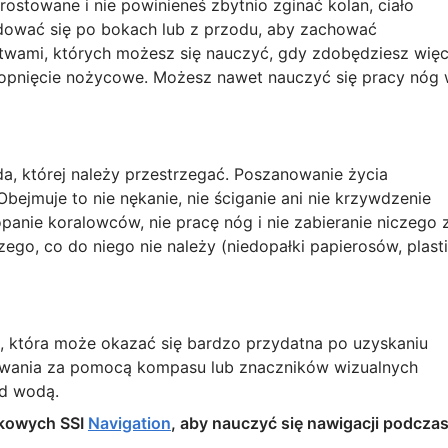
stowane i nie powinieneś zbytnio zginać kolan, ciało
dować się po bokach lub z przodu, aby zachować
łetwami, których możesz się nauczyć, gdy zdobędziesz więc
i kopnięcie nożycowe. Możesz nawet nauczyć się pracy nóg
ada, której należy przestrzegać. Poszanowanie życia
Obejmuje to nie nękanie, nie ściganie ani nie krzywdzenie
 kopanie koralowców, nie pracę nóg i nie zabieranie niczego 
ego, co do niego nie należy (niedopałki papierosów, plast
, która może okazać się bardzo przydatna po uzyskaniu
kowania za pomocą kompasu lub znaczników wizualnych
od wodą.
kowych SSI
Navigation
, aby nauczyć się nawigacji podcza