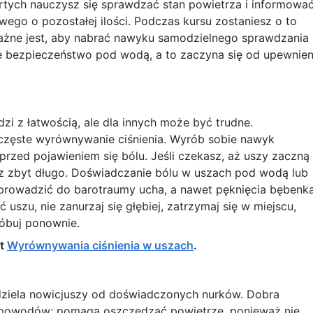
tych nauczysz się sprawdzać stan powietrza i informowa
ego o pozostałej ilości. Podczas kursu zostaniesz o to
ważne jest, aby nabrać nawyku samodzielnego sprawdzania
e bezpieczeństwo pod wodą, a to zaczyna się od upewnien
i z łatwością, ale dla innych może być trudne.
 częste wyrównywanie ciśnienia. Wyrób sobie nawyk
rzed pojawieniem się bólu. Jeśli czekasz, aż uszy zaczną
z zbyt długo. Doświadczanie bólu w uszach pod wodą lub
rowadzić do barotraumy ucha, a nawet pęknięcia bębenka
uszu, nie zanurzaj się głębiej, zatrzymaj się w miejscu,
róbuj ponownie.
at
Wyrównywania ciśnienia w uszach
.
ddziela nowicjuszy od doświadczonych nurków. Dobra
lu powodów; pomaga oszczędzać powietrze, ponieważ nie