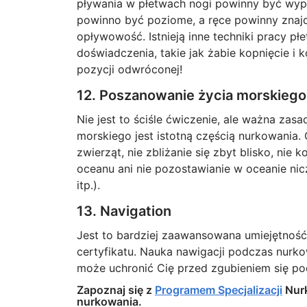
pływania w płetwach nogi powinny być wypro
powinno być poziome, a ręce powinny znaj
opływowość. Istnieją inne techniki pracy p
doświadczenia, takie jak żabie kopnięcie 
pozycji odwróconej!
12. Poszanowanie życia morskiego
Nie jest to ściśle ćwiczenie, ale ważna zas
morskiego jest istotną częścią nurkowania. 
zwierząt, nie zbliżanie się zbyt blisko, nie
oceanu ani nie pozostawianie w oceanie nicz
itp.).
13. Navigation
Jest to bardziej zaawansowana umiejętność
certyfikatu. Nauka nawigacji podczas nur
może uchronić Cię przed zgubieniem się p
Zapoznaj się z
Programem Specjalizacji
Nur
nurkowania.