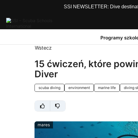
SSI NEWSLETTER: Dive destinations
Programy szkol
Wstecz
15 ćwiczeń, które pow
Diver
scuba diving
environment
marine life
diving sk
mares