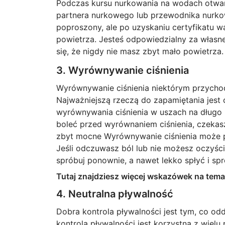
Podczas kursu nurkowania na wodach otwar
partnera nurkowego lub przewodnika nurkow
poproszony, ale po uzyskaniu certyfikatu 
powietrza. Jesteś odpowiedzialny za własn
się, że nigdy nie masz zbyt mało powietrza.
3. Wyrównywanie ciśnienia
Wyrównywanie ciśnienia niektórym przychodz
Najważniejszą rzeczą do zapamiętania jest
wyrównywania ciśnienia w uszach na długo p
boleć przed wyrównaniem ciśnienia, czekas
zbyt mocne Wyrównywanie ciśnienia może p
Jeśli odczuwasz ból lub nie możesz oczyścić 
spróbuj ponownie, a nawet lekko spłyć i sp
Tutaj znajdziesz więcej wskazówek na tem
4. Neutralna pływalność
Dobra kontrola pływalności jest tym, co o
kontrola pływalności jest korzystna z wie