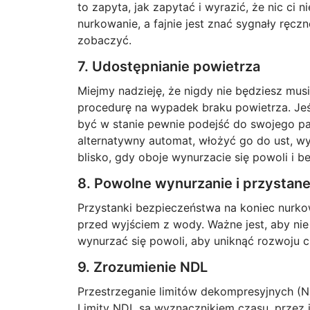
to zapyta, jak zapytać i wyrazić, że nic ci 
nurkowanie, a fajnie jest znać sygnały ręcz
zobaczyć.
7. Udostępnianie powietrza
Miejmy nadzieję, że nigdy nie będziesz musia
procedurę na wypadek braku powietrza. Jeś
być w stanie pewnie podejść do swojego par
alternatywny automat, włożyć go do ust, wy
blisko, gdy oboje wynurzacie się powoli i b
8. Powolne wynurzanie i przystan
Przystanki bezpieczeństwa na koniec nurk
przed wyjściem z wody. Ważne jest, aby ni
wynurzać się powoli, aby uniknąć rozwoju 
9. Zrozumienie NDL
Przestrzeganie limitów dekompresyjnych (
Limity NDL są wyznacznikiem czasu, przez 