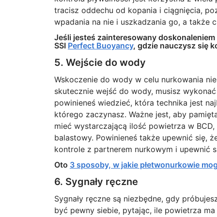
tracisz oddechu od kopania i ciągnięcia, po
wpadania na nie i uszkadzania go, a także 
Jeśli jesteś zainteresowany doskonaleniem 
SSI
Perfect Buoyancy
, gdzie nauczysz się k
5. Wejście do wody
Wskoczenie do wody w celu nurkowania nie j
skutecznie wejść do wody, musisz wykonać 
powinieneś wiedzieć, która technika jest na
którego zaczynasz. Ważne jest, aby pamięt
mieć wystarczającą ilość powietrza w BCD, 
balastowy. Powinieneś także upewnić się, 
kontrole z partnerem nurkowym i upewnić s
Oto
3 sposoby, w jakie płetwonurkowie mog
6. Sygnały ręczne
Sygnały ręczne są niezbędne, gdy próbujes
być pewny siebie, pytając, ile powietrza ma 