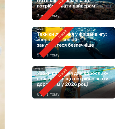
Потепління океанів: що
потрібно знати дайверам
3 днів тому
mares
Техніки дихання у фрідайвінгу:
зберігайте спокій і
занурюйтеся безпечніше
5 днів тому
zoggs
Уроки плавання для дорослих-
початківців: що потрібно знати
дорослим у 2026 році
6 днів тому