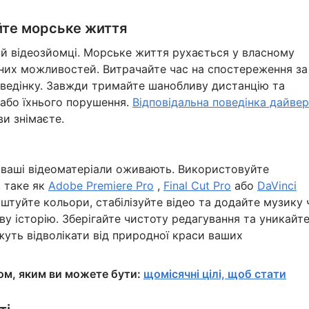
йте морське життя
ій відеозйомці. Морське життя рухається у власному
ених можливостей. Витрачайте час на спостереження за
оведінку. Завжди тримайте шанобливу дистанцію та
або їхнього порушення.
Відповідальна поведінка дайве
ви знімаєте.
о ваші відеоматеріали оживають. Використовуйте
, таке як
Adobe Premiere Pro
,
Final Cut Pro
або
DaVinci
штуйте кольори, стабілізуйте відео та додайте музику 
у історію. Зберігайте чистоту редагування та уникайт
жуть відволікати від природної краси ваших
ом, яким ви можете бути:
щомісячні цілі, щоб стати