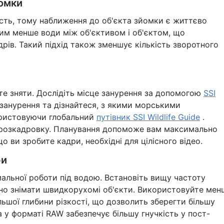
йомки
кість, тому наближення до об'єкта зйомки є життєво
им менше води між об'єктивом і об'єктом, що
дрів. Такий підхід також зменшує кількість зворотного
те зняти. Дослідіть місце занурення за допомогою
SSI
 занурення та дізнайтеся, з якими морськими
ористовуючи глобальний
путівник SSI Wildlife Guide
.
о розкадровку. Планування допоможе вам максимально
о ви зробите кадри, необхідні для цілісного відео.
ри
льної роботи під водою. Встановіть вищу частоту
авно знімати швидкорухомі об'єкти. Використовуйте мен
льшої глибини різкості, що дозволить зберегти більшу
а у форматі RAW забезпечує більшу гнучкість у пост-