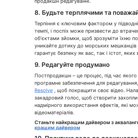
продакшн редагуванні.
8. Будьте терплячими та поважа
Терпіння є ключовим фактором у підводн
темпі, і поспіх може призвести до втрач
об'єктами зйомки, щоб зрозуміти їхню п
уникайте дотику до морських мешканців 
гарантує безпеку як вас, так і істот, яких 
9. Редагуйте продумано
Постпродакшн – це процес, під час яког
програмне забезпечення для редагування
Resolve
, щоб покращити своє відео. Нала
закадровий голос, щоб створити захоплив
надмірного використання ефектів, які мо
відеоматеріалів.
Станьте найкращим дайвером з акваланг
кращим дайвером