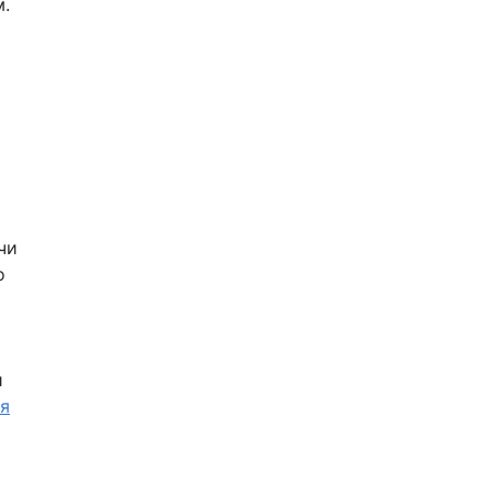
м.
чи
о
и
я