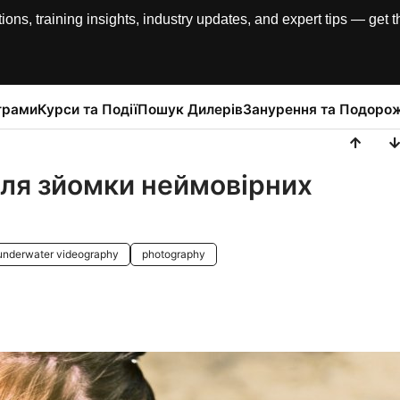
, training insights, industry updates, and expert tips — get th
грами
Курси та Події
Пошук Дилерів
Занурення та Подорож
ля зйомки неймовірних
underwater videography
photography