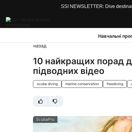
SSI NEWSLETTER: Dive destinations
Навчальні про
назад
10 найкращих порад д
підводних відео
scuba diving
marine conservation
freediving
ScubaPro