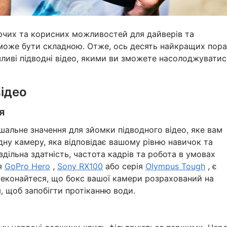
орчих та корисних можливостей для дайверів та
 може бути складною. Отже, ось десять найкращих пора
иві підводні відео, якими ви зможете насолоджуватис
відео
я
шальне значення для зйомки підводного відео, яке вам
дну камеру, яка відповідає вашому рівню навичок та
дільна здатність, частота кадрів та робота в умовах
ія
GoPro Hero
,
Sony RX100
або серія
Olympus Tough
, є
еконайтеся, що бокс вашої камери розрахований на
, щоб запобігти протіканню води.