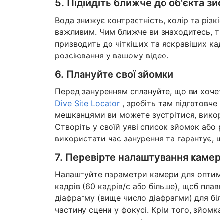
5. Підійдіть ближче до об'єкта з
Вода знижує контрастність, колір та різ
важливим. Чим ближче ви знаходитесь, т
призводить до чіткіших та яскравіших ка
розсіювання у вашому відео.
6. Плануйте свої зйомки
Перед зануренням сплануйте, що ви хоче
Dive Site Locator
, зробіть там підготовче
мешканцями ви можете зустрітися, вик
Створіть у своїй уяві список зйомок аб
використати час занурення та гарантує, щ
7. Перевірте налаштування каме
Налаштуйте параметри камери для оптима
кадрів (60 кадрів/с або більше), щоб пл
діафрагму (вище число діафрагми) для бі
частину сцени у фокусі. Крім того, зйомк