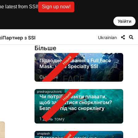
e latest from SSI!
Sign up now!
Увійти
Ukrainian
і
Партнер з SSI
Бiльше
Підводне плавання з Full Face
Mask: нова Specialty SSI
Сьогодні
predragvuckovic
Чи потрібно вміти плавати,
щоб займатися снорклінгом?
Безпека під час снорклінгу
1 день тому
unsplash