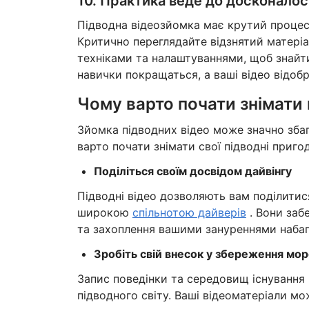
10. Практика веде до досконалос
Підводна відеозйомка має крутий процес
Критично переглядайте відзнятий матеріал
техніками та налаштуваннями, щоб знайти
навички покращаться, а ваші відео відоб
Чому варто почати знімати 
Зйомка підводних відео може значно збаг
варто почати знімати свої підводні пригод
Поділіться своїм досвідом дайвінгу
Підводні відео дозволяють вам поділитис
широкою
спільнотою дайверів
. Вони заб
та захоплення вашими зануреннями набаг
Зробіть свій внесок у збереження мо
Запис поведінки та середовищ існуванн
підводного світу. Ваші відеоматеріали м