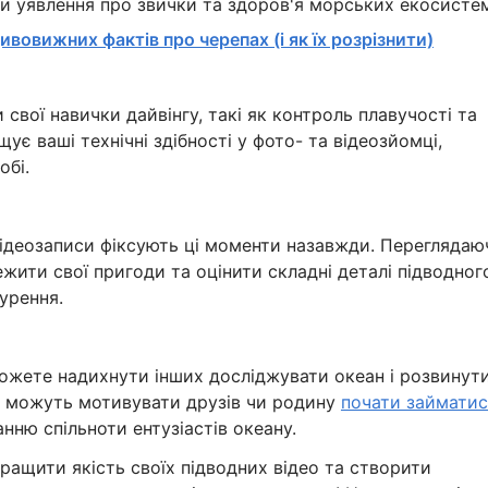
и уявлення про звички та здоров'я морських екосисте
дивовижних фактів про черепах (і як їх розрізнити)
свої навички дайвінгу, такі як контроль плавучості та
ує ваші технічні здібності у фото- та відеозйомці,
обі.
ідеозаписи фіксують ці моменти назавжди. Переглядаю
жити свої пригоди та оцінити складні деталі підводног
нурення.
можете надихнути інших досліджувати океан і розвинут
си можуть мотивувати друзів чи родину
почати займатис
ню спільноти ентузіастів океану.
ащити якість своїх підводних відео та створити