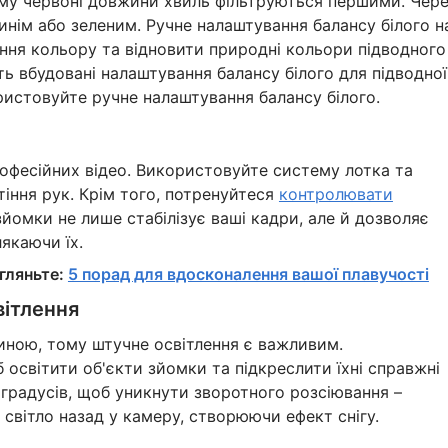
ьому червоні довжини хвиль фільтруються першими. Чер
инім або зеленим. Ручне налаштування балансу білого н
ння кольору та відновити природні кольори підводного
 вбудовані налаштування балансу білого для підводної
ристовуйте ручне налаштування балансу білого.
професійних відео. Використовуйте систему лотка та
тіння рук. Крім того, потренуйтеся
контролювати
зйомки не лише стабілізує ваші кадри, але й дозволяє
якаючи їх.
гляньте:
5 порад для вдосконалення вашої плавучості
вітлення
иною, тому штучне освітлення є важливим.
 освітити об'єкти зйомки та підкреслити їхні справжні
градусів, щоб уникнути зворотного розсіювання –
ь світло назад у камеру, створюючи ефект снігу.