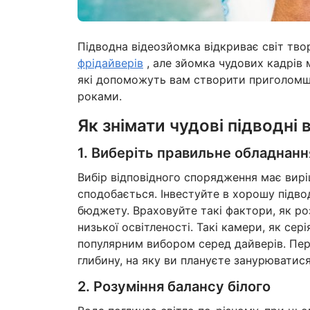
Підводна відеозйомка відкриває світ тв
фрідайверів
, але зйомка чудових кадрів
які допоможуть вам створити приголомшл
роками.
Як знімати чудові підводні 
1. Виберіть правильне обладнанн
Вибір відповідного спорядження має вирі
сподобається. Інвестуйте в хорошу підво
бюджету. Враховуйте такі фактори, як роз
низької освітленості. Такі камери, як сер
популярним вибором серед дайверів. Пер
глибину, на яку ви плануєте занурюватися
2. Розуміння балансу білого