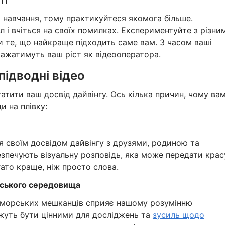
ті
 навчання, тому практикуйтеся якомога більше.
 і вчіться на своїх помилках. Експериментуйте з різни
 те, що найкраще підходить саме вам. З часом ваші
ражатимуть ваш ріст як відеооператора.
підводні відео
атити ваш досвід дайвінгу. Ось кілька причин, чому ва
и на плівку:
я своїм досвідом дайвінгу з друзями, родиною та
езпечують візуальну розповідь, яка може передати крас
ато краще, ніж просто слова.
рського середовища
я морських мешканців сприяє нашому розумінню
ожуть бути цінними для досліджень та
зусиль щодо