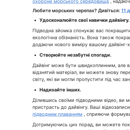
охорони морського середовища
, надаюч
Любите морських черепах? Дивіться:
11 
Удосконалюйте свої навички дайвінгу.
Підводна зйомка спонукає вас покращити 
екологічна обізнаність. Вона також покращ
додаючи нового виміру вашому дайвінг-х
Створюйте незабутні спогади.
Дайвінг може бути швидкоплинним, але в
відзнятий матеріал, ви можете знову пере
світу, які ви могли пропустити під час за
Надихайте інших.
Ділившись своїми підводними відео, ви 
пристрасть до дайвінгу. Ваші відеозапи
підводним плаванням
, сприяючи формуван
Дотримуючись цих порад, ви можете покр