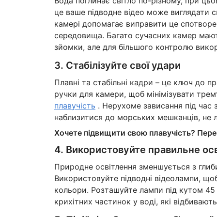
Вода поглинає світло по-різному, при ц
це ваше підводне відео може виглядати с
камері допомагає виправити це спотворе
середовища. Багато сучасних камер мають
зйомки, але для більшого контролю вико
3. Стабілізуйте свої удари
Плавні та стабільні кадри – це ключ до 
ручки для камери, щоб мінімізувати трем
плавучість
. Нерухоме зависання під час 
наблизитися до морських мешканців, не л
Хочете підвищити свою плавучість? Пере
4. Використовуйте правильне ос
Природне освітлення зменшується з глиб
Використовуйте підводні відеолампи, щоб
кольори. Розташуйте лампи під кутом 45 
крихітних частинок у воді, які відбивают