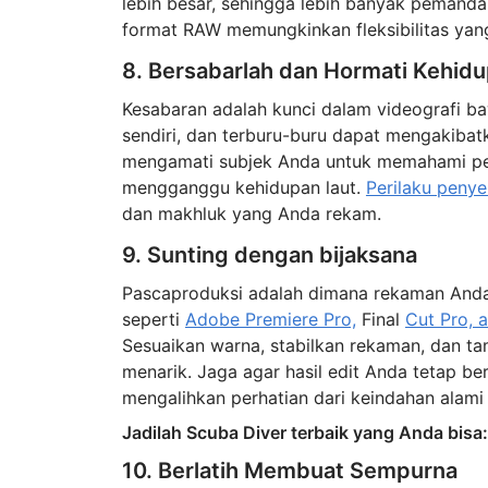
lebih besar, sehingga lebih banyak pemanda
format RAW memungkinkan fleksibilitas yan
8. Bersabarlah dan Hormati Kehidu
Kesabaran adalah kunci dalam videografi b
sendiri, dan terburu-buru dapat mengakiba
mengamati subjek Anda untuk memahami peri
mengganggu kehidupan laut.
Perilaku peny
dan makhluk yang Anda rekam.
9. Sunting dengan bijaksana
Pascaproduksi adalah dimana rekaman Anda
seperti
Adobe Premiere Pro,
Final
Cut Pro, 
Sesuaikan warna, stabilkan rekaman, dan t
menarik. Jaga agar hasil edit Anda tetap b
mengalihkan perhatian dari keindahan alam
Jadilah Scuba Diver terbaik yang Anda bisa
10. Berlatih Membuat Sempurna