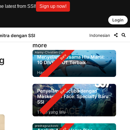
e latest from SSI!
Sign up now!
Login
Indonesian
mitra dengan SSI
more
Alamy-Christian-Zappel
Menyelam Bersama Hiu Martil:
ng
10 DIVE SPOT Terbaik
Hari ini
Penyelaman Scuba dengan
Masker Full Face: Specialty Baru
SSI
1 hari yang lalu
predragvuckovic