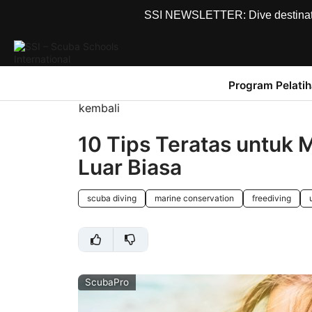
SSI NEWSLETTER: Dive destinations
Program Pelati
kembali
10 Tips Teratas untuk
Luar Biasa
scuba diving
marine conservation
freediving
ScubaPro