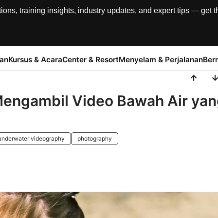
, training insights, industry updates, and expert tips — get th
han
Kursus & Acara
Center & Resort
Menyelam & Perjalanan
Ber
 Mengambil Video Bawah Air ya
underwater videography
photography