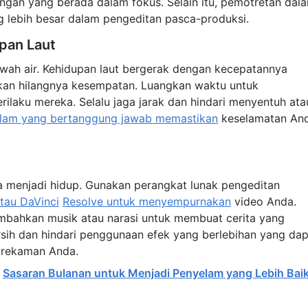
ngan yang berada dalam fokus. Selain itu, pemotretan dal
g lebih besar dalam pengeditan pasca-produksi.
pan Laut
awah air. Kehidupan laut bergerak dengan kecepatannya
tkan hilangnya kesempatan. Luangkan waktu untuk
laku mereka. Selalu jaga jarak dan hindari menyentuh ata
elam yang bertanggung jawab memastikan
keselamatan An
 menjadi hidup. Gunakan perangkat lunak pengeditan
atau DaVinci
Resolve untuk menyempurnakan
video Anda.
ambahkan musik atau narasi untuk membuat cerita yang
ersih dan hindari penggunaan efek yang berlebihan yang da
i rekaman Anda.
:
Sasaran Bulanan untuk Menjadi Penyelam yang Lebih Bai