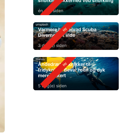
snorkle? Sikkerhed ved snorkling
én dag siden
unsplash
Varmere hav: Hvad Scuba
Diverne bør vide
3 dag(e) siden
mares
Åndedrætsteknikker til
fridykning: Bevar roen og dyk
mere sikkert
5 dag(e) siden