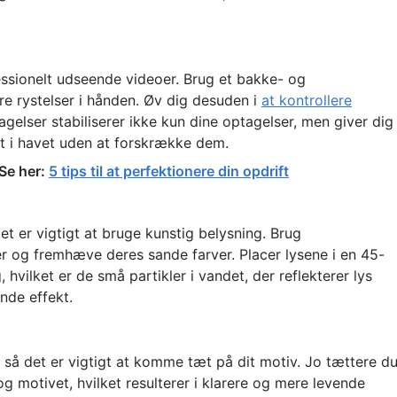
fessionelt udseende videoer. Brug et bakke- og
re rystelser i hånden. Øv dig desuden i
at kontrollere
elser stabiliserer ikke kun dine optagelser, men giver dig
t i havet uden at forskrække dem.
 Se her:
5 tips til at perfektionere din opdrift
det er vigtigt at bruge kunstig belysning. Brug
er og fremhæve deres sande farver. Placer lysene i en 45-
 hvilket er de små partikler i vandet, der reflekterer lys
nde effekt.
 så det er vigtigt at komme tæt på dit motiv. Jo tættere d
og motivet, hvilket resulterer i klarere og mere levende