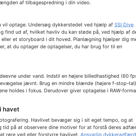
ængden af tilbagespredning i din video.
u vil optage. Undersøg dykkerstedet ved hjælp af
SSI Dive
g find ud af, hvilket havliv du kan støde på, ved hjælp af d
te eller et storyboard i dit hoved. Planlægning hjælper dig 
er, at du optager de optagelser, du har brug for til en
ydeevne under vand. Indstil en højere billedhastighed (60 fp
 bevægelse jævnt. Brug en mindre blænde (højere f-stop-tal
cene holdes i fokus. Derudover giver optagelse i RAW-forma
i havet
tografering. Havlivet bevæger sig i sit eget tempo, og at
ug tid på at observere dine motiver for at forstå deres adfæ
t røre ved eller forstyrre havlivet.
Ansvarlig dykkeradfærd