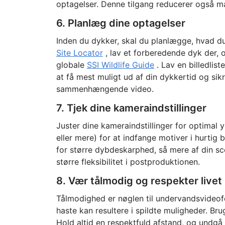
optagelser. Denne tilgang reducerer også m
6. Planlæg dine optagelser
Inden du dykker, skal du planlægge, hvad d
Site Locator
, lav et forberedende dyk der, o
globale
SSI Wildlife Guide
. Lav en billedlis
at få mest muligt ud af din dykkertid og sikr
sammenhængende video.
7. Tjek dine kameraindstillinger
Juster dine kameraindstillinger for optimal 
eller mere) for at indfange motiver i hurtig
for større dybdeskarphed, så mere af din s
større fleksibilitet i postproduktionen.
8. Vær tålmodig og respekter livet 
Tålmodighed er nøglen til undervandsvideofo
haste kan resultere i spildte muligheder. Br
Hold altid en respektfuld afstand, og undgå a