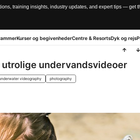
, training insights, industry updates, and expert tips — get th
rammer
Kurser og begivenheder
Centre & Resorts
Dyk og rejs
P
ge utrolige undervandsvideoer
underwater videography
photography