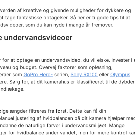
verden af kreative og givende muligheder for dykkere og
tage fantastiske optagelser. Så her er ti gode tips til at
ndsvideoer, som du kan nyde i mange år fremover.
ke undervandsvideoer
 for at optage en undervandsvideo, du vil elske. Invester i 
iveau og budget. Overvej faktorer som opløsning,
meraer som
GoPro Hero-
serien,
Sony RX100
eller
Olympus
e. Sørg for, at dit kamerahus er klassificeret til de dybder
vandlækage.
lgelængder filtreres fra først. Dette kan få din
. Manuel justering af hvidbalancen på dit kamera hjælper me
ndanne de naturlige farver i undervandsmiljøet. Mange
ger for hvidbalance under vandet, men for mere kontrol ka