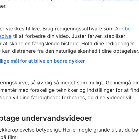
er.
er vækkes til live. Brug redigeringssoftware som
Adobe
solve
til at forbedre din video. Juster farver, stabiliser
for at skabe en fængslende historie. Hold dine redigeringer
 kan distrahere fra den naturlige skønhed i dine optagelser
ige mål for at blive en bedre dykker
læringskurve, så øv dig så meget som muligt. Gennemgå di
imentér med forskellige teknikker og indstillinger for at fin
tiden vil dine færdigheder forbedres, og dine videoer vil
optage undervandsvideoer
kkeroplevelse betydeligt. Her er nogle grunde til, at du bø
på film: