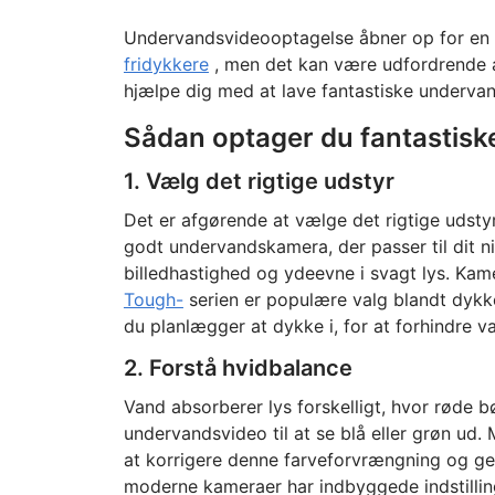
Undervandsvideooptagelse åbner op for en 
fridykkere
, men det kan være udfordrende at 
hjælpe dig med at lave fantastiske underva
Sådan optager du fantastis
1. Vælg det rigtige udstyr
Det er afgørende at vælge det rigtige udstyr
godt undervandskamera, der passer til dit n
billedhastighed og ydeevne i svagt lys. Ka
Tough-
serien er populære valg blandt dykker
du planlægger at dykke i, for at forhindre 
2. Forstå hvidbalance
Vand absorberer lys forskelligt, hvor røde bø
undervandsvideo til at se blå eller grøn ud
at korrigere denne farveforvrængning og ge
moderne kameraer har indbyggede indstillin