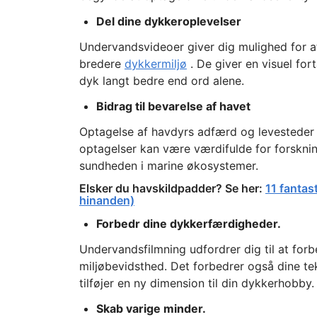
Del dine dykkeroplevelser
Undervandsvideoer giver dig mulighed for at
bredere
dykkermiljø
. De giver en visuel fo
dyk langt bedre end ord alene.
Bidrag til bevarelse af havet
Optagelse af havdyrs adfærd og levesteder b
optagelser kan være værdifulde for forskn
sundheden i marine økosystemer.
Elsker du havskildpadder? Se her:
11 fantas
hinanden)
Forbedr dine dykkerfærdigheder.
Undervandsfilmning udfordrer dig til at for
miljøbevidsthed. Det forbedrer også dine tek
tilføjer en ny dimension til din dykkerhobby.
Skab varige minder.