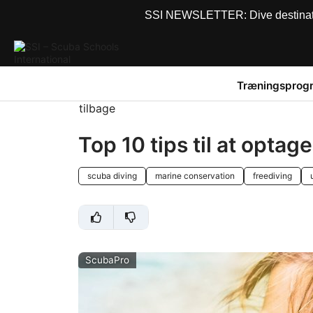
SSI NEWSLETTER: Dive destinations
Træningsprog
tilbage
Top 10 tips til at opta
scuba diving
marine conservation
freediving
ScubaPro