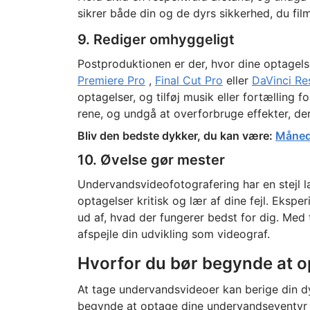
sikrer både din og de dyrs sikkerhed, du film
9. Rediger omhyggeligt
Postproduktionen er der, hvor dine optagels
Premiere Pro
,
Final Cut Pro
eller
DaVinci Re
optagelser, og tilføj musik eller fortælling 
rene, og undgå at overforbruge effekter, der
Bliv den bedste dykker, du kan være:
Månedl
10. Øvelse gør mester
Undervandsvideofotografering har en stejl 
optagelser kritisk og lær af dine fejl. Eksper
ud af, hvad der fungerer bedst for dig. Med 
afspejle din udvikling som videograf.
Hvorfor du bør begynde at 
At tage undervandsvideoer kan berige din dy
begynde at optage dine undervandseventyr 