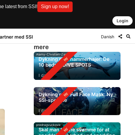
e latest from SSI!
Sign up now!
Login
Danish
artner med SSI
mere
Alamy-Christian-Zappel
Dykning med hammerhajer: De
10 bedste DIVE SPOTS
I dag
Dykning med Full Face Mask: Ny
SSI-speciale
I dag
predragvuckovic
Skal man kunne svømme for at