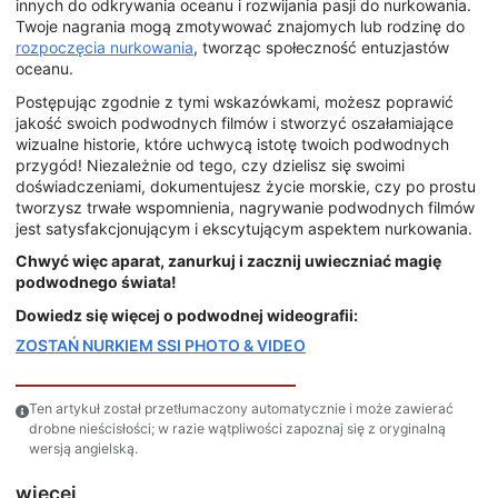
innych do odkrywania oceanu i rozwijania pasji do nurkowania.
Twoje nagrania mogą zmotywować znajomych lub rodzinę do
rozpoczęcia nurkowania
, tworząc społeczność entuzjastów
oceanu.
Postępując zgodnie z tymi wskazówkami, możesz poprawić
jakość swoich podwodnych filmów i stworzyć oszałamiające
wizualne historie, które uchwycą istotę twoich podwodnych
przygód! Niezależnie od tego, czy dzielisz się swoimi
doświadczeniami, dokumentujesz życie morskie, czy po prostu
tworzysz trwałe wspomnienia, nagrywanie podwodnych filmów
jest satysfakcjonującym i ekscytującym aspektem nurkowania.
Chwyć więc aparat, zanurkuj i zacznij uwieczniać magię
podwodnego świata!
Dowiedz się więcej o podwodnej wideografii:
ZOSTAŃ NURKIEM SSI PHOTO & VIDEO
Ten artykuł został przetłumaczony automatycznie i może zawierać
drobne nieścisłości; w razie wątpliwości zapoznaj się z oryginalną
wersją angielską.
więcej