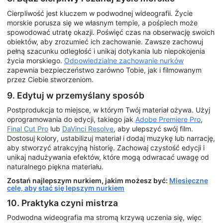
Cierpliwość jest kluczem w podwodnej wideografii. Życie
morskie porusza się we własnym tempie, a pośpiech może
spowodować utratę okazji. Poświęć czas na obserwację swoich
obiektów, aby zrozumieć ich zachowanie. Zawsze zachowuj
pełną szacunku odległość i unikaj dotykania lub niepokojenia
życia morskiego.
Odpowiedzialne zachowanie nurków
zapewnia bezpieczeństwo zarówno Tobie, jak i filmowanym
przez Ciebie stworzeniom.
9. Edytuj w przemyślany sposób
Postprodukcja to miejsce, w którym Twój materiał ożywa. Użyj
oprogramowania do edycji, takiego jak
Adobe Premiere Pro
,
Final Cut Pro
lub
DaVinci Resolve
, aby ulepszyć swój film.
Dostosuj kolory, ustabilizuj materiał i dodaj muzykę lub narrację,
aby stworzyć atrakcyjną historię. Zachowaj czystość edycji i
unikaj nadużywania efektów, które mogą odwracać uwagę od
naturalnego piękna materiału.
Zostań najlepszym nurkiem, jakim możesz być:
Miesięczne
cele, aby stać się lepszym nurkiem
10. Praktyka czyni mistrza
Podwodna wideografia ma stromą krzywą uczenia się, więc