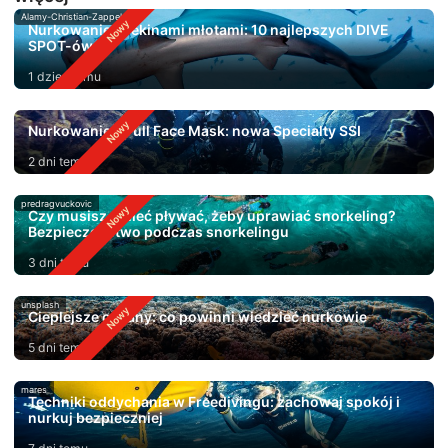
Alamy-Christian-Zappel
Nurkowanie z rekinami młotami: 10 najlepszych DIVE
SPOT-ów
1 dzień temu
Nurkowanie z Full Face Mask: nowa Specialty SSI
2 dni temu
predragvuckovic
Czy musisz umieć pływać, żeby uprawiać snorkeling?
Bezpieczeństwo podczas snorkelingu
3 dni temu
unsplash
Cieplejsze oceany: co powinni wiedzieć nurkowie
5 dni temu
mares
Techniki oddychania w Freedivingu: zachowaj spokój i
nurkuj bezpieczniej