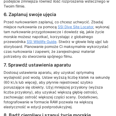
podejście zmniejsza również ilość rozproszenia wstecznego w
Twoim filmie.
6. Zaplanuj swoje ujęcia
Przed nurkowaniem zaplanuj, co chcesz uchwycić. Zbadaj
miejsce nurkowania za pomocą
SSI Dive Site Locator
, wykonaj
tam nurkowanie przygotowawcze i dowiedz się, jakie życie
morskie możesz napotkać, korzystając z globalnego
przewodnika
SSI Wildlife Guide
. Stwórz w głowie listę ujęć lub
storyboard. Planowanie pomoże Ci maksymalnie wykorzystać
czas nurkowania i zapewni, że zarejestrujesz materiał
potrzebny do stworzenia spójnego filmu.
7. Sprawdź ustawienia aparatu
Dostosuj ustawienia aparatu, aby uzyskać optymalną
wydajność pod wodą. Ustaw wyższą liczbę klatek na sekundę
(60 kl./s lub więcej), aby płynnie rejestrować szybko
poruszające się obiekty. Użyj mniejszej przysłony (wyższa
liczba przysłony), aby uzyskać większą głębię ostrości,
zachowując ostrość większej części sceny. Dodatkowo,
fotografowanie w formacie RAW pozwala na większą
elastyczność w edycji postprodukcyjnej.
8. Bądź cierpliwy i szanuj życie morskie