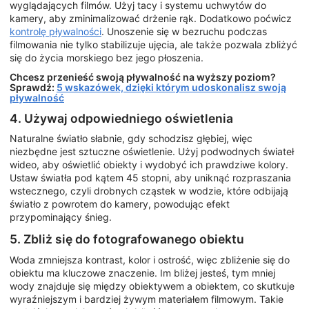
wyglądających filmów. Użyj tacy i systemu uchwytów do
kamery, aby zminimalizować drżenie rąk. Dodatkowo poćwicz
kontrolę pływalności
. Unoszenie się w bezruchu podczas
filmowania nie tylko stabilizuje ujęcia, ale także pozwala zbliżyć
się do życia morskiego bez jego płoszenia.
Chcesz przenieść swoją pływalność na wyższy poziom?
Sprawdź:
5 wskazówek, dzięki którym udoskonalisz swoją
pływalność
4. Używaj odpowiedniego oświetlenia
Naturalne światło słabnie, gdy schodzisz głębiej, więc
niezbędne jest sztuczne oświetlenie. Użyj podwodnych świateł
wideo, aby oświetlić obiekty i wydobyć ich prawdziwe kolory.
Ustaw światła pod kątem 45 stopni, aby uniknąć rozpraszania
wstecznego, czyli drobnych cząstek w wodzie, które odbijają
światło z powrotem do kamery, powodując efekt
przypominający śnieg.
5. Zbliż się do fotografowanego obiektu
Woda zmniejsza kontrast, kolor i ostrość, więc zbliżenie się do
obiektu ma kluczowe znaczenie. Im bliżej jesteś, tym mniej
wody znajduje się między obiektywem a obiektem, co skutkuje
wyraźniejszym i bardziej żywym materiałem filmowym. Takie