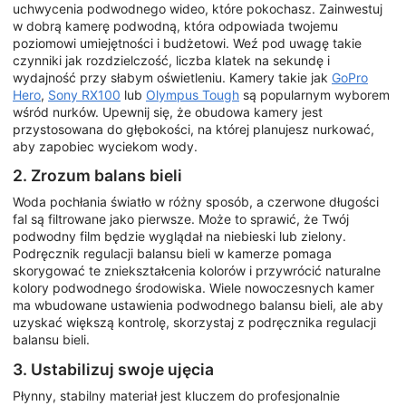
uchwycenia podwodnego wideo, które pokochasz. Zainwestuj
w dobrą kamerę podwodną, która odpowiada twojemu
poziomowi umiejętności i budżetowi. Weź pod uwagę takie
czynniki jak rozdzielczość, liczba klatek na sekundę i
wydajność przy słabym oświetleniu. Kamery takie jak
GoPro
Hero
,
Sony RX100
lub
Olympus Tough
są popularnym wyborem
wśród nurków. Upewnij się, że obudowa kamery jest
przystosowana do głębokości, na której planujesz nurkować,
aby zapobiec wyciekom wody.
2. Zrozum balans bieli
Woda pochłania światło w różny sposób, a czerwone długości
fal są filtrowane jako pierwsze. Może to sprawić, że Twój
podwodny film będzie wyglądał na niebieski lub zielony.
Podręcznik regulacji balansu bieli w kamerze pomaga
skorygować te zniekształcenia kolorów i przywrócić naturalne
kolory podwodnego środowiska. Wiele nowoczesnych kamer
ma wbudowane ustawienia podwodnego balansu bieli, ale aby
uzyskać większą kontrolę, skorzystaj z podręcznika regulacji
balansu bieli.
3. Ustabilizuj swoje ujęcia
Płynny, stabilny materiał jest kluczem do profesjonalnie