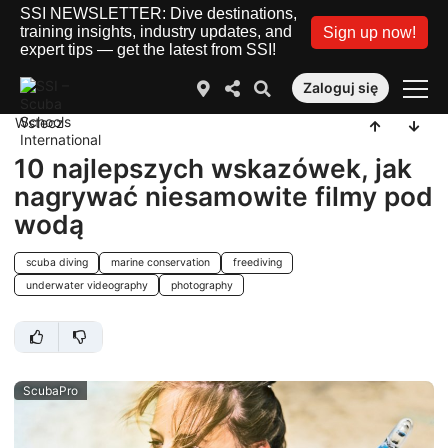
SSI NEWSLETTER: Dive destinations,
training insights, industry updates, and
Sign up now!
expert tips — get the latest from SSI!
Zaloguj się
Wstecz
10 najlepszych wskazówek, jak
nagrywać niesamowite filmy pod
wodą
scuba diving
marine conservation
freediving
underwater videography
photography
ScubaPro