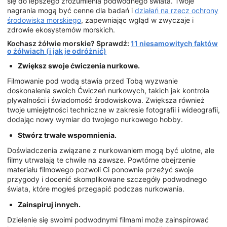
się do lepszego zrozumienia podwodnego świata. Twoje
nagrania mogą być cenne dla badań i
działań na rzecz ochrony
środowiska morskiego
, zapewniając wgląd w zwyczaje i
zdrowie ekosystemów morskich.
Kochasz żółwie morskie? Sprawdź:
11 niesamowitych faktów
o żółwiach (i jak je odróżnić)
Zwiększ swoje ćwiczenia nurkowe.
Filmowanie pod wodą stawia przed Tobą wyzwanie
doskonalenia swoich Ćwiczeń nurkowych, takich jak kontrola
pływalności i świadomość środowiskowa. Zwiększa również
twoje umiejętności techniczne w zakresie fotografii i wideografii,
dodając nowy wymiar do twojego nurkowego hobby.
Stwórz trwałe wspomnienia.
Doświadczenia związane z nurkowaniem mogą być ulotne, ale
filmy utrwalają te chwile na zawsze. Powtórne obejrzenie
materiału filmowego pozwoli Ci ponownie przeżyć swoje
przygody i docenić skomplikowane szczegóły podwodnego
świata, które mogłeś przegapić podczas nurkowania.
Zainspiruj innych.
Dzielenie się swoimi podwodnymi filmami może zainspirować