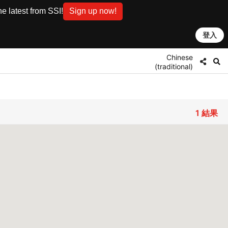
e latest from SSI!
Sign up now!
登入
Chinese
(traditional)
1
結果