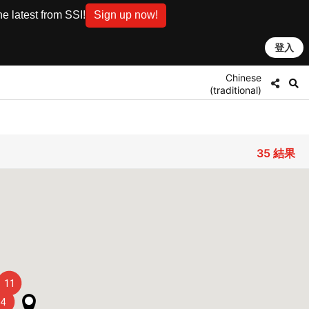
e latest from SSI!
Sign up now!
登入
Chinese
(traditional)
35
結果
11
4