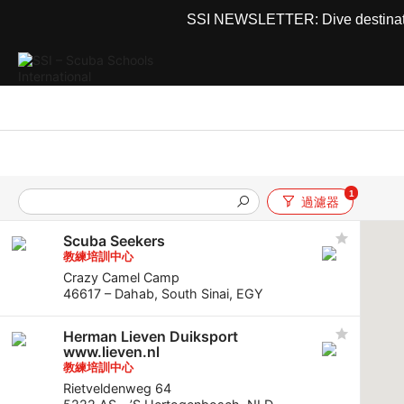
SSI NEWSLETTER: Dive destinations
1
過濾器
Scuba Seekers
教練培訓中心
Crazy Camel Camp
46617 – Dahab, South Sinai, EGY
Herman Lieven Duiksport
www.lieven.nl
教練培訓中心
Rietveldenweg 64