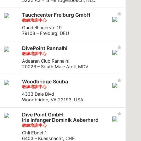
5222 AS – ’S Hertogenbosch, NLD
Tauchcenter Freiburg GmbH
教練培訓中心
Gundelfingerstr. 19
79108 – Freiburg, DEU
DivePoint Rannalhi
教練培訓中心
Adaaran Club Rannalhi
20026 – South Male Atoll, MDV
Woodbridge Scuba
教練培訓中心
4333 Dale Blvd
Woodbridge, VA 22193, USA
Dive Point GmbH
Iris Infanger Dominik Aeberhard
教練培訓中心
Chli Ebnet 1
6403 – Kuessnacht, CHE