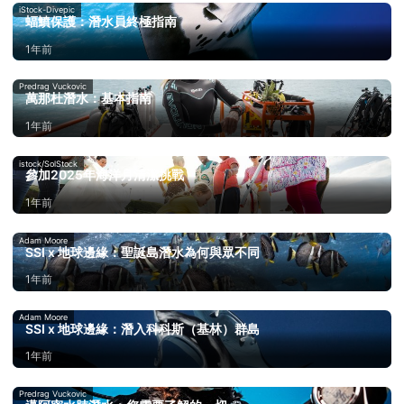
iStock-Divepic
蝠鱝保護：潛水員終極指南
1年前
Predrag Vuckovic
萬那杜潛水：基本指南
1年前
istock/SolStock
參加2025年海洋月清潔挑戰
1年前
Adam Moore
SSI x 地球邊緣：聖誕島潛水為何與眾不同
1年前
Adam Moore
SSI x 地球邊緣：潛入科科斯（基林）群島
1年前
Predrag Vuckovic