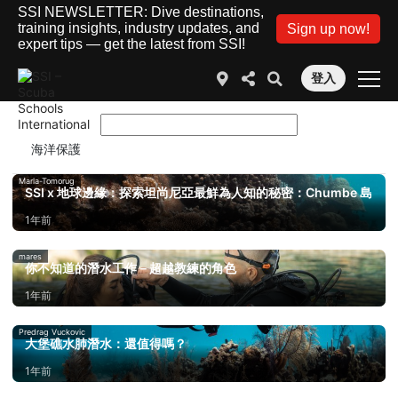
SSI NEWSLETTER: Dive destinations,
training insights, industry updates, and
Sign up now!
expert tips — get the latest from SSI!
登入
Marla-Tomorug
SSI x 地球邊緣：探索坦尚尼亞最鮮為人知的秘密：Chumbe 島
1年前
mares
你不知道的潛水工作－超越教練的角色
1年前
Predrag Vuckovic
大堡礁水肺潛水：還值得嗎？
1年前