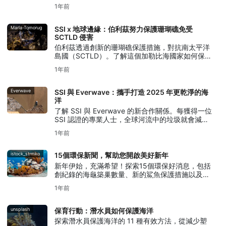
的探險之旅，探索這片神奇的水域。
1年前
Marla-Tomorug
SSI x 地球邊緣：伯利茲努力保護珊瑚礁免受
SCTLD 侵害
伯利茲透過創新的珊瑚礁保護措施，對抗南太平洋
島國（SCTLD）。了解這個加勒比海國家如何保護
其珊瑚礁和海洋生物。
1年前
Everwave
SSI 與 Everwave：攜手打造 2025 年更乾淨的海
洋
了解 SSI 與 Everwave 的新合作關係。每獲得一位
SSI 認證的專業人士，全球河流中的垃圾就會減少
3 公斤。加入我們！
1年前
istock_strmko
15個環保新聞，幫助您開啟美好新年
新年伊始，充滿希望！探索15個環保好消息，包括
創紀錄的海龜築巢數量、新的鯊魚保護措施以及海
洋保育的成果。
1年前
unsplash
保育行動：潛水員如何保護海洋
探索潛水員保護海洋的 11 種有效方法，從減少塑