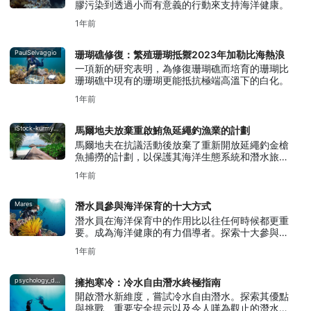
膠污染到透過小而有意義的行動來支持海洋健康。
1年前
PaulSelvaggio
珊瑚礁修復：繁殖珊瑚抵禦2023年加勒比海熱浪
一項新的研究表明，為修復珊瑚礁而培育的珊瑚比
珊瑚礁中現有的珊瑚更能抵抗極端高溫下的白化。
1年前
iStock-kurmyshov
馬爾地夫放棄重啟鮪魚延繩釣漁業的計劃
馬爾地夫在抗議活動後放棄了重新開放延繩釣金槍
魚捕撈的計劃，以保護其海洋生態系統和潛水旅遊
業。點擊此處了解更多。
1年前
Mares
潛水員參與海洋保育的十大方式
潛水員在海洋保育中的作用比以往任何時候都更重
要。成為海洋健康的有力倡導者。探索十大參與方
式。
1年前
psychology_deep_subgear
擁抱寒冷：冷水自由潛水終極指南
開啟潛水新維度，嘗試冷水自由潛水。探索其優點
與挑戰、重要安全提示以及令人嘆為觀止的潛水勝