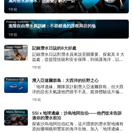
邁阿密水肺潛水：您需要了解的一切
1年前
Predrag Vuckovic
進階自由潛水員訓練：不容錯過的課程與目的地
1年前
Helen-Ross
記錄潛水日誌的8大好處
記錄潛水日誌對潛水員來說至關重要。探索其 8 大
益處，從提陞技能和安全保障，到保護海洋，以及
與其他潛水員保持聯繫。
1年前
Francisco-Garcia
潛入亞速爾群島：大西洋的狂野之心
「地球邊緣」團隊原計劃潛入亞速爾群島，但大西
洋的惡劣天氣讓他們措手不及。親身體驗這片偏遠
邊疆的挑戰。
1年前
Marla_Tomorug
SSI x 地球邊緣：沙烏地阿拉伯——他們從未告訴
過你的潛水前沿
探索沙烏地阿拉伯紅海，這片隱密的潛水聖地擁有
原始珊瑚礁和豐富的海洋生物。加入「地球邊緣」