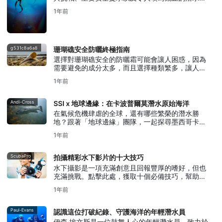
地。
1年前
g531c8a6a8
珊瑚礁安全防曬終極指南
選擇對珊瑚礁安全的防曬霜可能會讓人困惑，因為
需要避免的成分太多，而且選擇種類繁多，讓人眼
花繚亂。了解這裡的基本知識。
1年前
Andi-Cross
SSI x 地球邊緣：在卡波普爾莫潛水原始海洋
在氣候危機肆虐的全球，還有哪些繁榮的潛水勝
地？跟著「地球邊緣」團隊，一起探尋墨西哥卡波
普爾莫的潛水之旅吧。
1年前
ScubaPro
拍攝精彩水下影片的十大技巧
水下攝影是一項充滿創意且回報豐厚的嗜好，但也
充滿挑戰。點擊此處，獲取十個必備技巧，幫助您
拍攝出驚人的水下影片。
1年前
Paul-Evans
認識這位打破紀錄、守護海洋的年輕潛水員
伊森·埃文斯是一位鼓舞人心的年輕潛水員，致力於