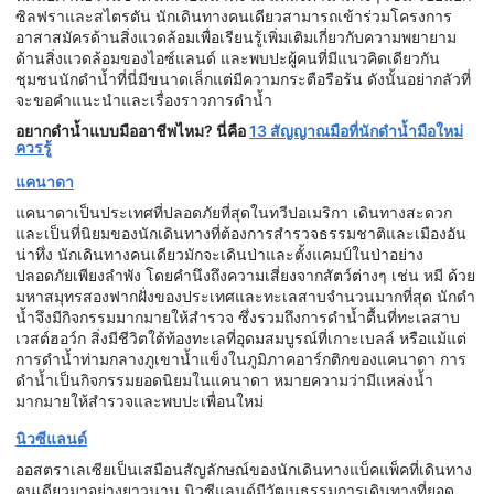
ซิลฟราและสไตรตัน นักเดินทางคนเดียวสามารถเข้าร่วมโครงการ
อาสาสมัครด้านสิ่งแวดล้อมเพื่อเรียนรู้เพิ่มเติมเกี่ยวกับความพยายาม
ด้านสิ่งแวดล้อมของไอซ์แลนด์ และพบปะผู้คนที่มีแนวคิดเดียวกัน
ชุมชนนักดำน้ำที่นี่มีขนาดเล็กแต่มีความกระตือรือร้น ดังนั้นอย่ากลัวที่
จะขอคำแนะนำและเรื่องราวการดำน้ำ
อยากดำน้ำแบบมืออาชีพไหม? นี่คือ
13 สัญญาณมือที่นักดำน้ำมือใหม่
ควรรู้
แคนาดา
แคนาดาเป็นประเทศที่ปลอดภัยที่สุดในทวีปอเมริกา เดินทางสะดวก
และเป็นที่นิยมของนักเดินทางที่ต้องการสำรวจธรรมชาติและเมืองอัน
น่าทึ่ง นักเดินทางคนเดียวมักจะเดินป่าและตั้งแคมป์ในป่าอย่าง
ปลอดภัยเพียงลำพัง โดยคำนึงถึงความเสี่ยงจากสัตว์ต่างๆ เช่น หมี ด้วย
มหาสมุทรสองฟากฝั่งของประเทศและทะเลสาบจำนวนมากที่สุด นักดำ
น้ำจึงมีกิจกรรมมากมายให้สำรวจ ซึ่งรวมถึงการดำน้ำตื้นที่ทะเลสาบ
เวสต์ฮอว์ก สิ่งมีชีวิตใต้ท้องทะเลที่อุดมสมบูรณ์ที่เกาะเบลล์ หรือแม้แต่
การดำน้ำท่ามกลางภูเขาน้ำแข็งในภูมิภาคอาร์กติกของแคนาดา การ
ดำน้ำเป็นกิจกรรมยอดนิยมในแคนาดา หมายความว่ามีแหล่งน้ำ
มากมายให้สำรวจและพบปะเพื่อนใหม่
นิวซีแลนด์
ออสตราเลเซียเป็นเสมือนสัญลักษณ์ของนักเดินทางแบ็คแพ็คที่เดินทาง
คนเดียวมาอย่างยาวนาน นิวซีแลนด์มีวัฒนธรรมการเดินทางที่ยอด