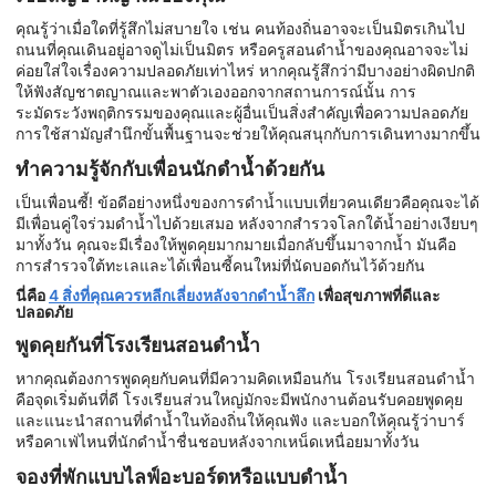
คุณรู้ว่าเมื่อใดที่รู้สึกไม่สบายใจ เช่น คนท้องถิ่นอาจจะเป็นมิตรเกินไป
ถนนที่คุณเดินอยู่อาจดูไม่เป็นมิตร หรือครูสอนดำน้ำของคุณอาจจะไม่
ค่อยใส่ใจเรื่องความปลอดภัยเท่าไหร่ หากคุณรู้สึกว่ามีบางอย่างผิดปกติ
ให้ฟังสัญชาตญาณและพาตัวเองออกจากสถานการณ์นั้น การ
ระมัดระวังพฤติกรรมของคุณและผู้อื่นเป็นสิ่งสำคัญเพื่อความปลอดภัย
การใช้สามัญสำนึกขั้นพื้นฐานจะช่วยให้คุณสนุกกับการเดินทางมากขึ้น
ทำความรู้จักกับเพื่อนนักดำน้ำด้วยกัน
เป็นเพื่อนซี้! ข้อดีอย่างหนึ่งของการดำน้ำแบบเที่ยวคนเดียวคือคุณจะได้
มีเพื่อนคู่ใจร่วมดำน้ำไปด้วยเสมอ หลังจากสำรวจโลกใต้น้ำอย่างเงียบๆ
มาทั้งวัน คุณจะมีเรื่องให้พูดคุยมากมายเมื่อกลับขึ้นมาจากน้ำ มันคือ
การสำรวจใต้ทะเลและได้เพื่อนซี้คนใหม่ที่นัดบอดกันไว้ด้วยกัน
นี่คือ
4 สิ่งที่คุณควรหลีกเลี่ยงหลังจากดำน้ำลึก
เพื่อสุขภาพที่ดีและ
ปลอดภัย
พูดคุยกันที่โรงเรียนสอนดำน้ำ
หากคุณต้องการพูดคุยกับคนที่มีความคิดเหมือนกัน โรงเรียนสอนดำน้ำ
คือจุดเริ่มต้นที่ดี โรงเรียนส่วนใหญ่มักจะมีพนักงานต้อนรับคอยพูดคุย
และแนะนำสถานที่ดำน้ำในท้องถิ่นให้คุณฟัง และบอกให้คุณรู้ว่าบาร์
หรือคาเฟ่ไหนที่นักดำน้ำชื่นชอบหลังจากเหน็ดเหนื่อยมาทั้งวัน
จองที่พักแบบไลฟ์อะบอร์ดหรือแบบดำน้ำ