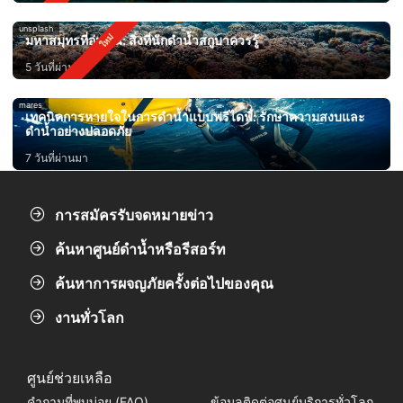
unsplash
มหาสมุทรที่อุ่นขึ้น: สิ่งที่นักดำน้ำสกูบาควรรู้
5 วันที่ผ่านมา
mares
เทคนิคการหายใจในการดำน้ำแบบฟรีไดฟ์: รักษาความสงบและ
ดำน้ำอย่างปลอดภัย
7 วันที่ผ่านมา
การสมัครรับจดหมายข่าว
ค้นหาศูนย์ดำน้ำหรือรีสอร์ท
ค้นหาการผจญภัยครั้งต่อไปของคุณ
งานทั่วโลก
ศูนย์ช่วยเหลือ
คำถามที่พบบ่อย (FAQ)
ข้อมูลติดต่อศูนย์บริการทั่วโลก