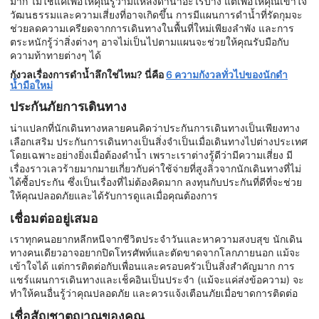
มาก ไม่ใช่แค่เพื่อให้คุณรู้ว่ามีแหล่งดำน้ำอะไรบ้าง แต่เพื่อให้คุณเข้าใจ
วัฒนธรรมและความเสี่ยงที่อาจเกิดขึ้น การมีแผนการดำน้ำที่รัดกุมจะ
ช่วยลดความเครียดจากการเดินทางในพื้นที่ใหม่เพียงลำพัง และการ
ตระหนักรู้ว่าสิ่งต่างๆ อาจไม่เป็นไปตามแผนจะช่วยให้คุณรับมือกับ
ความท้าทายต่างๆ ได้
กังวลเรื่องการดำน้ำลึกใช่ไหม? นี่คือ
6 ความกังวลทั่วไปของนักดำ
น้ำมือใหม่
ประกันภัยการเดินทาง
น่าแปลกที่นักเดินทางหลายคนคิดว่าประกันการเดินทางเป็นเพียงทาง
เลือกเสริม ประกันการเดินทางเป็นสิ่งจำเป็นเมื่อเดินทางไปต่างประเทศ
โดยเฉพาะอย่างยิ่งเมื่อต้องดำน้ำ เพราะเราต่างรู้ดีว่ามีความเสี่ยง มี
เรื่องราวเลวร้ายมากมายเกี่ยวกับค่าใช้จ่ายที่สูงลิ่วจากนักเดินทางที่ไม่
ได้ซื้อประกัน ซึ่งเป็นเรื่องที่ไม่ต้องคิดมาก ลงทุนกับประกันที่ดีที่จะช่วย
ให้คุณปลอดภัยและได้รับการดูแลเมื่อคุณต้องการ
เชื่อมต่ออยู่เสมอ
เราทุกคนอยากหลีกหนีจากชีวิตประจำวันและหาความสงบสุข นักเดิน
ทางคนเดียวอาจอยากปิดโทรศัพท์และตัดขาดจากโลกภายนอก แม้จะ
เข้าใจได้ แต่การติดต่อกับเพื่อนและครอบครัวเป็นสิ่งสำคัญมาก การ
แชร์แผนการเดินทางและเช็คอินเป็นประจำ (แม้จะแค่ส่งข้อความ) จะ
ทำให้คนอื่นรู้ว่าคุณปลอดภัย และควรแจ้งเตือนภัยเมื่อขาดการติดต่อ
เชื่อสัญชาตญาณของคุณ