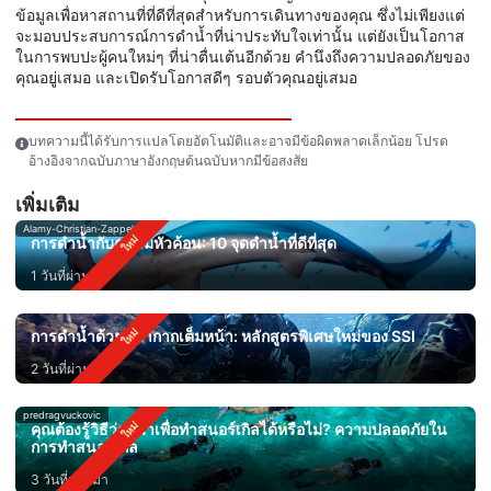
ข้อมูลเพื่อหาสถานที่ที่ดีที่สุดสำหรับการเดินทางของคุณ ซึ่งไม่เพียงแต่
จะมอบประสบการณ์การดำน้ำที่น่าประทับใจเท่านั้น แต่ยังเป็นโอกาส
ในการพบปะผู้คนใหม่ๆ ที่น่าตื่นเต้นอีกด้วย คำนึงถึงความปลอดภัยของ
คุณอยู่เสมอ และเปิดรับโอกาสดีๆ รอบตัวคุณอยู่เสมอ
บทความนี้ได้รับการแปลโดยอัตโนมัติและอาจมีข้อผิดพลาดเล็กน้อย โปรด
อ้างอิงจากฉบับภาษาอังกฤษต้นฉบับหากมีข้อสงสัย
เพิ่มเติม
Alamy-Christian-Zappel
การดำน้ำกับฉลามหัวค้อน: 10 จุดดำน้ำที่ดีที่สุด
1 วันที่ผ่านมา
การดำน้ำด้วยหน้ากากเต็มหน้า: หลักสูตรพิเศษใหม่ของ SSI
2 วันที่ผ่านมา
predragvuckovic
คุณต้องรู้วิธีว่ายน้ำเพื่อทำสนอร์เกิลได้หรือไม่? ความปลอดภัยใน
การทำสนอร์เกิล
3 วันที่ผ่านมา