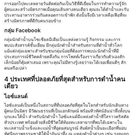
การออกไปทะเลหลายวันติดต่อกันเป็นวิธีที่ดีเยี่ยมในการทำความรู้จัก
ผู้คนและสร้างมิตรภาพเมื่อคุณเดินทางคนเดียว คุณจะได้ดำน้ำและรับ
ประทานอาหารร่วมกันตลอดการเข้าพัก ดังนั้นจึงมีเวลาเหลือเฟือที่จะ
สร้างมิตรภาพที่ดีกับคนรอบข้าง
กลุ่ม Facebook
กลุ่มนักดำน้ำบนโซเชียลมีเดียเป็นแหล่งความรู้ กิจกรรม และการ
พบปะสังสรรค์ชั้นเยี่ยม มีกลุ่มนักดำน้ำสำหรับสถานที่ดำน้ำทั่วโลก
แม้แต่กลุ่มเฉพาะสำหรับชนกลุ่มน้อยที่ต้องการพบปะนักดำน้ำที่มี
ประสบการณ์ชีวิตคล้ายคลึงกัน การโพสต์เรื่องราวเกี่ยวกับตัวเองสัก
เล็กน้อยก็คุ้มค่าเสมอ เพราะคุณไม่มีทางรู้เลยว่าจะได้เจอเพื่อนดีๆ สัก
คนหรือเปล่า
4 ประเทศที่ปลอดภัยที่สุดสำหรับการดำน้ำคน
เดียว
ไอซ์แลนด์
ไอซ์แลนด์เป็นหนึ่งในสถานที่ที่ปลอดภัยที่สุดในโลกสำหรับนักเดินทาง
ผู้คนเป็นมิตร มีวัฒนธรรมที่เป็นเอกลักษณ์ พร้อมทิวทัศน์อันน่าทึ่งทั้งบน
บกและใต้น้ำ สำหรับนักดำน้ำ ไอซ์แลนด์มีแหล่งดำน้ำที่ใสราวคริสตัล
ทั่วประเทศ พร้อมด้วยสิ่งมีชีวิตใต้ท้องทะเลหายากที่พบได้เฉพาะใน
ทะเลสาบน้ำแข็งและแม่น้ำที่อุดมสมบูรณ์ สัมผัสน้ำเย็นยะเยือกที่มอบ
ทัศนียภาพธรรมชาติใต้น้ำอันน่าทึ่ง ณ แหล่งดำน้ำต่างๆ เช่น รอยแยก