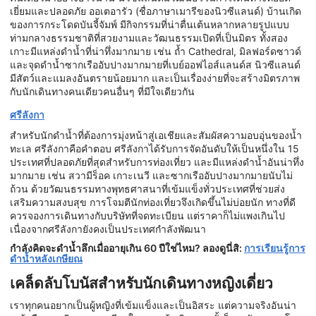
เยี่ยมและปลอดภัย ออเตอารัว (ชื่อภาษาเมารีของนิวซีแลนด์) บ้านเกิด
ของการกระโดดบันจี้จัมพ์ มีกิจกรรมที่น่าตื่นเต้นหลากหลายรูปแบบ
ท่ามกลางธรรมชาติที่สวยงามและวัฒนธรรมเปิดที่เป็นมิตร ทั้งสอง
เกาะมีแหล่งดำน้ำที่น่าทึ่งมากมาย เช่น ถ้ำ Cathedral, มิลฟอร์ดซาวด์
และจุดดำน้ำซากเรืออับปางมากมายที่เบย์ออฟไอส์แลนด์ส นิวซีแลนด์
มีสัตว์และแมลงอันตรายน้อยมาก และเป็นเรื่องง่ายที่จะสร้างมิตรภาพ
กับนักเดินทางคนเดียวคนอื่นๆ ที่มีใจเดียวกัน
ศรีลังกา
สำหรับนักดำน้ำที่ต้องการมุ่งหน้าสู่เอเชียและสัมผัสความอบอุ่นของน้ำ
ทะเล ศรีลังกาคือคำตอบ ศรีลังกาได้รับการจัดอันดับให้เป็นหนึ่งใน 15
ประเทศที่ปลอดภัยที่สุดสำหรับการท่องเที่ยว และมีแหล่งดำน้ำอันน่าทึ่ง
มากมาย เช่น สวามีร็อค เกาะเนวี และซากเรืออับปางมากมายนับไม่
ถ้วน ด้วยวัฒนธรรมทางพุทธศาสนาที่เข้มแข็งทั่วประเทศที่ช่วยส่ง
เสริมความสงบสุข การโจมตีนักท่องเที่ยวจึงเกิดขึ้นไม่บ่อยนัก ทางที่ดี
ควรจองการเดินทางกับบริษัทที่จดทะเบียน แต่ราคาก็ไม่แพงเกินไป
เนื่องจากศรีลังกายังคงเป็นประเทศกำลังพัฒนา
กำลังคิดจะดำน้ำลึกเมื่ออายุเกิน 60 ปีใช่ไหม? ลองดูนี่สิ:
การเรียนรู้การ
ดำน้ำหลังเกษียณ
เคล็ดลับโบนัสสำหรับนักเดินทางหญิงเดี่ยว
เราทุกคนอยากเป็นผู้หญิงที่เข้มแข็งและเป็นอิสระ แต่ความจริงอันน่า