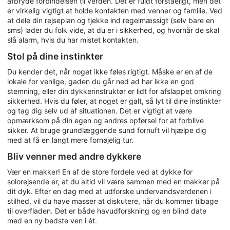
afbryde forbindelsen til verden. Det er fuldt forståeligt, men det
er virkelig vigtigt at holde kontakten med venner og familie. Ved
at dele din rejseplan og tjekke ind regelmæssigt (selv bare en
sms) lader du folk vide, at du er i sikkerhed, og hvornår de skal
slå alarm, hvis du har mistet kontakten.
Stol på dine instinkter
Du kender det, når noget ikke føles rigtigt. Måske er en af de
lokale for venlige, gaden du går ned ad har ikke en god
stemning, eller din dykkerinstruktør er lidt for afslappet omkring
sikkerhed. Hvis du føler, at noget er galt, så lyt til dine instinkter
og tag dig selv ud af situationen. Det er vigtigt at være
opmærksom på din egen og andres opførsel for at forblive
sikker. At bruge grundlæggende sund fornuft vil hjælpe dig
med at få en langt mere fornøjelig tur.
Bliv venner med andre dykkere
Vær en makker! En af de store fordele ved at dykke for
solorejsende er, at du altid vil være sammen med en makker på
dit dyk. Efter en dag med at udforske undervandsverdenen i
stilhed, vil du have masser at diskutere, når du kommer tilbage
til overfladen. Det er både havudforskning og en blind date
med en ny bedste ven i ét.