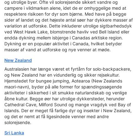
og utrolige byer. Ofte vil solorejsende sikkert vandre og
campere i vildmarken alene, idet de er omhyggelige med at
respektere risikoen for dyr som bjørne. Med have på begge
sider af landet og det højeste antal søer har dykkere masser af
variation at udforske. Dette inkluderer utrolige sigtbarhedsdyk
ved West Hawk Lake, blomstrende havliv ved Bell Island eller
endda dykning mellem isbjerge i Canadas arktiske region.
Dykning er en populær aktivitet i Canada, hvilket betyder
masser af vand at udforske og nye venner at møde.
New Zealand
Australasien har længe været et fyrtårn for solo-backpackere,
og New Zealand har en vidunderlig og sikker rejsekultur.
Hjemstedet for bungee jumping, Aotearoa (New Zealands
maori-navn), byder på alle former for spændingssøgende
aktiviteter i sikkerhed i sit smukke naturlandskab og venlige
åbne kultur. Begge øer har utrolige dykkersteder, herunder
Cathedral Cave, Milford Sound og mange vragdyk ved Bay of
Islands. Der er meget få farlige dyr og insekter i New Zealand,
og det er nemt at få ligesindede venner med andre
solorejsende.
Sri Lanka