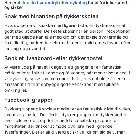
Her er
4 ting du bør undgå efter dykning
for at forblive sund
og sikker
Snak med hinanden på dykkerskolen
Hvis du gerne vil snakke med ligesindede, er dykkerskoler et
godt sted at starte. De fleste skoler har en person i receptionen,
der med glæde kan tale med dig om det lokale dykkermiljø og
fortælle dig, hvilken bar eller café der er dykkernes favorit efter
en lang dag i vandet.
Book et liveaboard- eller dykkerhostel
At være ude på havet i dagevis ad gangen er en fantastisk
måde at lære folk at kende og få venner, når man rejser alene. I
vil dykke og spise sammen under hele jeres ophold, så der er
masser af tid til at opbygge gode venskaber med folkene
omkring jer.
Facebook-grupper
Dykkergrupper på sociale medier er en fantastisk kilde til viden,
events og møder. Der findes dykkergrupper for dykkersteder
over hele verden, og der er endda specifikke grupper for
minoriteter, der ønsker at møde dykkere med lignende
livserfaringer. Det er altid værd at skrive lidt om sig selv, man