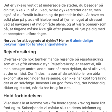
Det er virkelig vigtigt at undersøge de steder, du besøger på
din tur, ikke kun så du ved, hvilke dykkersteder der er, men
også så du forstår kulturen og de potentielle risici. At have en
solid plan på plads vil hjælpe med at fjerne noget af stresset
ved at navigere i et nyt område alene, og at være opmærksom
på, at tingene måske ikke går efter planen, vil hjælpe dig med
at acceptere udfordringer.
Nervøs for at begynde at dykke? Her er
6 almindelige
bekymringer for førstegangsdykkere
Rejseforsikring
Overraskende nok tænker mange rejsende på rejseforsikring
som et valgfrit ekstraudstyr. Rejseforsikring er essentiel, når
man besøger andre lande, især når man dykker, da vi alle ved,
at der er risici. Der findes masser af skrækhistorier om ublu
økonomiske regninger fra rejsende, der ikke har købt forsikring,
det er en selvfølge. Invester i en god forsikring, der holder dig
sikker og støttet, når du har brug for det.
Hold forbindelsen
Vi ønsker alle at komme væk fra hverdagens krav og have lidt
fred og ro. Solorejsende vil måske slukke deres telefoner og