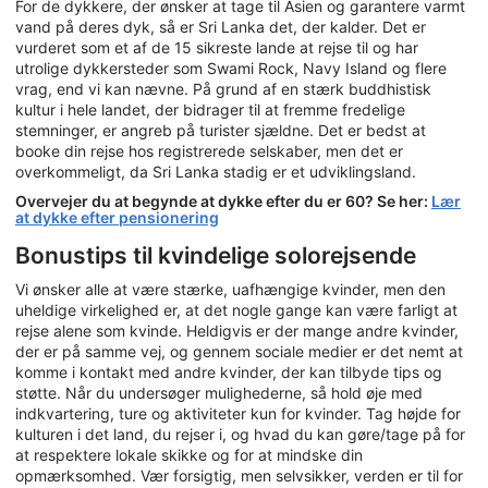
For de dykkere, der ønsker at tage til Asien og garantere varmt
vand på deres dyk, så er Sri Lanka det, der kalder. Det er
vurderet som et af de 15 sikreste lande at rejse til og har
utrolige dykkersteder som Swami Rock, Navy Island og flere
vrag, end vi kan nævne. På grund af en stærk buddhistisk
kultur i hele landet, der bidrager til at fremme fredelige
stemninger, er angreb på turister sjældne. Det er bedst at
booke din rejse hos registrerede selskaber, men det er
overkommeligt, da Sri Lanka stadig er et udviklingsland.
Overvejer du at begynde at dykke efter du er 60? Se her:
Lær
at dykke efter pensionering
Bonustips til kvindelige solorejsende
Vi ønsker alle at være stærke, uafhængige kvinder, men den
uheldige virkelighed er, at det nogle gange kan være farligt at
rejse alene som kvinde. Heldigvis er der mange andre kvinder,
der er på samme vej, og gennem sociale medier er det nemt at
komme i kontakt med andre kvinder, der kan tilbyde tips og
støtte. Når du undersøger mulighederne, så hold øje med
indkvartering, ture og aktiviteter kun for kvinder. Tag højde for
kulturen i det land, du rejser i, og hvad du kan gøre/tage på for
at respektere lokale skikke og for at mindske din
opmærksomhed. Vær forsigtig, men selvsikker, verden er til for