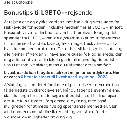
alle at udforske.
Bonustips til LGBTQ+-rejsende
At rejse alene og dykke verden rundt bør aldrig være uden for
rækkevidde for nogen, inklusive medlemmer af LGBTQ+-miljøet.
Research vil være din bedste ven til at forblive sikker, og det
spænder fra LGBTQ+-venlige dykkerbutikker og turoperatører
til forståelse af landets love og hvor meget beskyttelse du har,
hvis du kommer i problemer. Der er helt sikkert styrke i antal, og
alle hjørner af verden vil have andre queer-folk og allierede, der
er glade for at være din lokale guide eller give dig de bedste
tips til at forblive sikker, mens du udforsker deres område.
Liveaboards kan tilbyde et sikkert miljø for solodykkere. Her
er vores
6 bedste steder til liveaboard-dykning i 2023
Afslutningsvis bør intet forhindre dig i at rejse verden rundt og
få de bedste dykkeroplevelser. Når du tager på eventyr alene,
skal du sørge for at undersøge det bedste sted til dine rejser,
der ikke kun tilbyder uforglemmelig dykning, men også
muligheden for at møde nye og spændende mennesker. Vær
altid opmærksom på din sikkerhed, og vær åben for de
vidunderlige muligheder omkring dig.