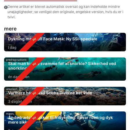
Denne artikel er blevet automatisk oversat og kan indeholde mindre
unøjagtigheder; se venligst den originale, engelske version, hvis du er i
tvivl.
mere
Dykning med Full Face Mask: Ny SSI-speciale
I dag
predragvuckovic
Skal man kunne svømme for at snorkle? Sikkerhed ved
snorkling
én dag siden
unsplash
Varmere hav: Hvad Scuba Diverne bør vide
3 dag(e) siden
mares
Åndedrætsteknikker til fridykning: Bevar roen og dyk
mere sikkert