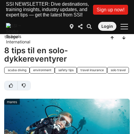
SSI NEWSLETTER: Dive destinations,
training insights, industry updates, and
Sign up now!
expert tips — get the latest from SSI!
Login
tilbage
8 tips til en solo-
dykkereventyrer
scuba diving
environment
safety tips
travel insurance
solo travel
mares