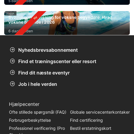
5 dag(e) siden
zoggs
Svømmeundervisning for voksne begyndere: Hvad
voksne bør vide i 2026
6 dag(e) siden
Nyhedsbrevsabonnement
Find et træningscenter eller resort
Find dit næste eventyr
Job i hele verden
Hjælpecenter
Ofte stillede spørgsmål (FAQ)
Globale servicecenterkontaker
Forbrugerbeskyttelse
Find certificering
Professionel verificering (Pro
Bestil erstatningskort