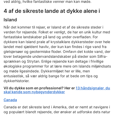
ved aldrig, hvilke fantastiske venner man kan møde.
4 af de sikreste lande at dykke alene i
Island
Når det kommer til rejser, er Island et af de sikreste steder i
verden for rejsende. Folket er venligt, de har en unik kultur med
fantastiske landskaber på land og under overfladen. For
dykkere kan Island prale af krystalklare dykkersteder over hele
landet med sjældent havliv, der kun kan findes i rige vand fra
gletsjersøer og geotermiske floder. Omfavn det kolde vand, der
lover betagende undervandslandskaber på steder som Silfra-
sprækken og Strytan. Enlige rejsende kan deltage i frivillige
økologiske programmer for at lære mere om Islands miljøindsats
og møde ligesindede. Dykkermiljøet her er lille, men
entusiastisk, så vær aldrig bange for at bede om tips og
dykkerhistorier.
Vil du dykke som en professionel? Her er
13 håndsignaler, du
skal kende som nybegynderdykker
Canada
Canada er det sikreste land i Amerika, det er nemt at navigere i
og populært blandt rejsende, der ønsker at udforske dets natur