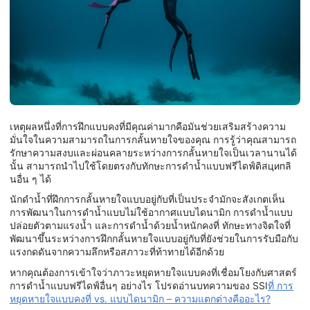
เหตุผลหนึ่งที่การฝึกแบบคงที่มีคุณค่ามากคือมันช่วยเสริมสร้างความ
มั่นใจในความสามารถในการกลั้นหายใจของคุณ การรู้ว่าคุณสามารถ
รักษาความสงบและผ่อนคลายระหว่างการกลั้นหายใจเป็นเวลานานได้
นั้น สามารถนำไปใช้โดยตรงกับทักษะการดำน้ำแบบฟรีไดฟ์ดิสципลิ
นอื่น ๆ ได้
นักดำน้ำที่ฝึกการกลั้นหายใจแบบอยู่กับที่เป็นประจำมักจะสังเกตเห็น
การพัฒนาในการดำน้ำแบบไม่ใช้อากาศแบบไดนามิก การดำน้ำแบบ
ปล่อยตัวตามแรงน้ำ และการดำน้ำด้วยน้ำหนักคงที่ ทักษะทางจิตใจที่
พัฒนาขึ้นระหว่างการฝึกกลั้นหายใจแบบอยู่กับที่ยังช่วยในการรับมือกับ
แรงกดดันจากความลึกหรือสภาวะที่ท้าทายได้อีกด้วย
หากคุณต้องการเข้าใจว่าภาวะหยุดหายใจแบบคงที่เชื่อมโยงกับศาสตร์
การดำน้ำแบบฟรีไดฟ์อื่นๆ อย่างไร โปรดอ่านบทความของ SSI
ที่
การ
หยุดหายใจแบบคงที่ vs. แบบไดนามิก – ความแตกต่างคืออะไร?