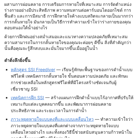
ผสานการผ่อนคลาย การเตรียมการหายใจที่เหมาะสม การจัดตำแหน่ง
ร่างกายอย่างมีประสิทธิภาพ ความทนทานต่อคาร์บอนไดออกไซด์ การ
ฟื้นตัว และการมีสมาธิ การฝึกหายใจค้างแบบสถิตจะกลายเป็นมากกว่า
การกลั้นหายใจ มันกลายเป็นวิธีการทำความเข้าใจว่าร่างกายของคุณ
ตอบสนองใต้น้ำอย่างไร
ด้วยการฝึกฝนอย่างสม่ำเสมอและแนวทางความปลอดภัยที่เหมาะสม
ความสามารถในการกลั้นหายใจของคุณจะค่อยๆ ดีขึ้น สิ่งที่สำคัญกว่า
นั้นคือคุณจะรู้สึกสงบและมั่นใจมากขึ้นเมื่ออยู่ในน้ำ
ดำดิ่งลึกยิ่งขึ้น
หลักสูตร SSI Freediver
— เรียนรู้ทักษะพื้นฐานของการดำน้ำแบบ
ฟรีไดฟ์ เทคนิคการกลั้นหายใจ ขั้นตอนความปลอดภัย และทักษะ
การช่วยเหลือในหลักสูตรฟรีไดฟ์ที่มีโครงสร้างชัดเจนกับผู้
เชี่ยวชาญ SSI
เทคนิคการฝึก SSI
— สร้างแผนการฝึกดำน้ำแบบไร้อากาศที่ปรับให้
เหมาะกับแต่ละบุคคลมากขึ้น และพัฒนาการผ่อนคลาย
ประสิทธิภาพ และระยะเวลาในการดำน้ำ
ภาวะหยุดหายใจแบบคงที่และแบบเคลื่อนไหว
— ทำความเข้าใจว่า
ภาวะหยุดหายใจแบบคงที่แตกต่างจากภาวะหยุดหายใจแบบ
เคลื่อนไหวอย่างไร และทั้งสองวิธีนี้ช่วยสนับสนุนความก้าวหน้าใน