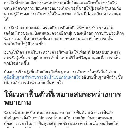
การฝึกที่พบบ่อยคือการนอนสบายบนเสื่อโยคะและฝึกกลั้นหายใจใน
ขณะที่รักษาความผ่อนคลายอย่างเต็มที่ วิธีนี้ช่วยให้ผู้เริ่มต้นคุ้นเคยกับ
ความรู้สึกของการกลั้นหายใจในสภาพแวดล้อมที่ปลอดภัยและควบคุม
ได้
การฝึกซ้อมแบบแห้งอาจรวมถึงการยืดเหยียดที่ช่วยปรับปรุงความ
เคลื่อนไหวของกะบังลมและความยืดหยุ่นของหน้าอก การปรับปรุงเล็กๆ
น้อยๆ เหล่านี้สามารถเพิ่มความสบายของปอดและทำให้การกลั้น
หายใจในน้ำรู้สึกง่ายขึ้น
อย่างไรก็ตาม แม้ในระหว่างการฝึกที่แห้ง ให้เพื่อนที่มีคุณสมบัติเหมาะ
สมหรือผู้เชี่ยวชาญด้านการดำน้ำแบบฟรีไดฟ์วิงดูแลคุณเมื่อการกลั้น
หายใจนานขึ้น
ต้องการเรียนรู้เพิ่มเติมเกี่ยวกับพื้นฐานการกลั้นหายใจหรือไม่? อ่าน:
คู่มือพื้นฐานสำหรับการดำน้ำแบบกลั้นหายใจ
อธิบายพื้นฐานที่กว้างขึ้น
เบื้องหลังการดำน้ำแบบกลั้นหายใจ
ให้เวลาฟื้นตัวที่เหมาะสมระหว่างการ
พยายาม
นักดำน้ำแบบฟรีไดฟ์หลายคนมองข้ามการฟื้นตัว แม้ว่าจะเป็นสิ่ง
สำคัญอย่างยิ่งในการฝึกการกลั้นหายใจแบบสถิต ร่างกายของคุณ
ต้องการเวลาในการฟื้นฟูระดับออกซิเจนและคาร์บอนไดออกไซด์ให้