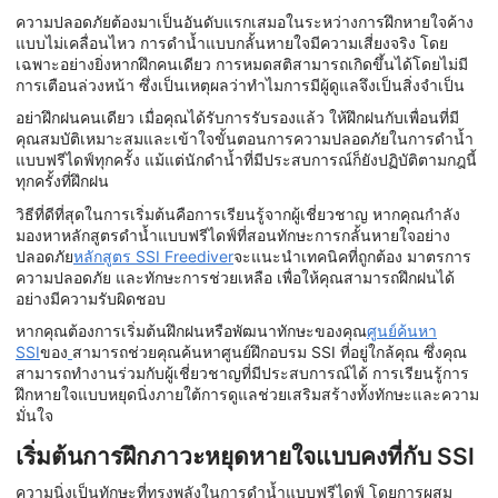
ความปลอดภัยต้องมาเป็นอันดับแรกเสมอในระหว่างการฝึกหายใจค้าง
แบบไม่เคลื่อนไหว การดำน้ำแบบกลั้นหายใจมีความเสี่ยงจริง โดย
เฉพาะอย่างยิ่งหากฝึกคนเดียว การหมดสติสามารถเกิดขึ้นได้โดยไม่มี
การเตือนล่วงหน้า ซึ่งเป็นเหตุผลว่าทำไมการมีผู้ดูแลจึงเป็นสิ่งจำเป็น
อย่าฝึกฝนคนเดียว เมื่อคุณได้รับการรับรองแล้ว ให้ฝึกฝนกับเพื่อนที่มี
คุณสมบัติเหมาะสมและเข้าใจขั้นตอนการความปลอดภัยในการดำน้ำ
แบบฟรีไดฟ์ทุกครั้ง แม้แต่นักดำน้ำที่มีประสบการณ์ก็ยังปฏิบัติตามกฎนี้
ทุกครั้งที่ฝึกฝน
วิธีที่ดีที่สุดในการเริ่มต้นคือการเรียนรู้จากผู้เชี่ยวชาญ หากคุณกำลัง
มองหาหลักสูตรดำน้ำแบบฟรีไดฟ์ที่สอนทักษะการกลั้นหายใจอย่าง
ปลอดภัย
หลักสูตร SSI Freediver
จะแนะนำเทคนิคที่ถูกต้อง มาตรการ
ความปลอดภัย และทักษะการช่วยเหลือ เพื่อให้คุณสามารถฝึกฝนได้
อย่างมีความรับผิดชอบ
หากคุณต้องการเริ่มต้นฝึกฝนหรือพัฒนาทักษะของคุณ
ศูนย์ค้นหา
SSI
ของ
สามารถช่วยคุณค้นหาศูนย์ฝึกอบรม SSI ที่อยู่ใกล้คุณ ซึ่งคุณ
สามารถทำงานร่วมกับผู้เชี่ยวชาญที่มีประสบการณ์ได้ การเรียนรู้การ
ฝึกหายใจแบบหยุดนิ่งภายใต้การดูแลช่วยเสริมสร้างทั้งทักษะและความ
มั่นใจ
เริ่มต้นการฝึกภาวะหยุดหายใจแบบคงที่กับ SSI
ความนิ่งเป็นทักษะที่ทรงพลังในการดำน้ำแบบฟรีไดฟ์ โดยการผสม