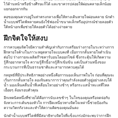
ไว้ด้านหน้าหรือข้างศีรษะก็ได้ และขาควรปล่อยให้ผ่อนคลายเล็กน้อย
แยกออกจากกัน
คอของคุณควรอยู่ในท่าตรงกลางเพื่อให้ทางเดินหายใจผ่อนคลาย นักดำ
น้ำแบบฟรีไดฟ์หลายคนยังใช้ฟองน้ำขนาดเล็กหรืออุปกรณ์ช่วยลอยตัว
ใต้หน้าอกเพื่อช่วยให้ลอยตัวได้อย่างง่ายดาย
ฝึกจิตใจให้สงบ
การควบคุมจิตใจมีความสำคัญเท่ากับการเตรียมร่างกายในระหว่างการ
ฝึกหายใจค้างในภาวะหยุดหายใจแบบคงที่ เมื่อการกลั้นหายใจดำเนิน
ต่อไป ร่างกายจะผลิตก๊าซคาร์บอนไดออกไซด์ ซึ่งกระตุ้นให้เกิดความ
รู้สึกอยากหายใจ ความรู้สึกนี้อาจรู้สึกเข้มข้น แต่เป็นส่วนหนึ่งของ
กระบวนการที่เป็นธรรมชาติและสามารถควบคุมได้
กลยุทธ์ที่มีประสิทธิภาพอย่างหนึ่งคือการมองเห็นภาพในใจ ก่อนที่คุณจะ
เริ่มการกลั้นหายใจ ลองจินตนาการว่าคุณกำลังลอยตัวอยู่อย่างสงบใต้
น้ำ มองเห็นคลื่นน้ำที่เคลื่อนไหวอย่างช้าๆ หรือกระแสน้ำทะเลที่ไหล
เอื่อยๆ ล้อมรอบตัวคุณ
อีกเทคนิคหนึ่งที่ช่วยได้คือการนับเลขช้าๆ ในใจของคุณหรือจดจ่อกับ
จังหวะการเต้นของหัวใจ การยึดเหนี่ยวทางจิตใจเหล่านี้ช่วยป้องกัน
ความวิตกกังวลและทำให้ความคิดของคุณมั่นคง
นักดำน้ำแบบฟรีไดฟ์ที่มีสมาธิทางจิตใจที่แข็งแกร่งมักจะพบว่าการฝึก