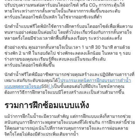
ปรับปรุงความทนต่อคาร์บอนไดออกไซด์ หรือ CO₂ การกระตุ้นให้
หายใจระหว่างการกลั้นหายใจนั้นเกิดจากการเพิ่มขึ้นของระดับ
คาร์บอนไดออกไซด์เป็นหลัก ไม่ใช่จากออกซิเจนที่ต่ำ
นักดำน้ำแบบฟรีไดฟ์มักใช้ตารางฝึกคาร์บอนไดออกไซด์เพื่อเพิ่มความ
ทนทานอย่างค่อยเป็นค่อยไป โดยทั่วไปจะเกี่ยวข้องกับการกลั้นหายใจ
หลายครั้งโดยมีช่วงเวลาพักฟื้นที่สั้นลงเรื่อยๆ ระหว่างแต่ละครั้ง
ตัวอย่างเช่น คุณอาจกลั้นหายใจเป็นเวลา 1 นาที 30 วินาที ตามด้วย
ช่วงพัก 2 นาที ในรอบถัดไป ช่วงพักจะลดลงเล็กน้อย ในหลาย ๆ รอบ
ร่างกายของคุณจะเรียนรู้ที่จะสงบลงแม้ในขณะที่ระดับ
คาร์บอนไดออกไซด์เพิ่มขึ้น
นักดำน้ำฟรีไดฟ์มืออาชีพสามารถช่วยคุณสร้างและปฏิบัติตามตารางที่
เหมาะสมกับระดับของคุณได้
โปรแกรมเทคนิคการฝึกอบรมการดำน้ำ
แบบหยุดหายใจของ
SSI
(
)
เป็นขั้นตอนต่อไปที่มีประโยชน์หากคุณ
ต้องการวิธีการฝึกหายใจแบบมีโครงสร้างและเป็นส่วนตัวมากขึ้น
รวมการฝึกซ้อมแบบแห้ง
แม้ว่าการฝึกในน้ำจะมีความสำคัญ แต่การฝึกแบบแห้งก็สามารถช่วย
สนับสนุนการฝึกภาวะหยุดหายใจแบบคงที่ได้เช่นกัน การฝึกเหล่านี้ช่วย
ให้คุณสามารถมุ่งเน้นไปที่การควบคุมการหายใจและการผ่อนคลาย
จิตใจโดยไม่ต้องมีตัวแปรเพิ่มเติมจากน้ำ