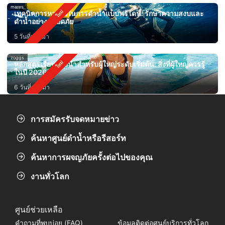
mares
เทคนิคการหายใจในการดำน้ำแบบฟรีไดฟ์: รักษาความสงบและ
ดำน้ำอย่างปลอดภัย
5 วันที่ผ่านมา
zoggs
หลักสูตรเรียนว่ายน้ำสำหรับผู้ใหญ่ระดับเริ่มต้น: สิ่งที่ผู้ใหญ่ควรรู้
ในปี 2026
6 วันที่ผ่านมา
การสมัครรับจดหมายข่าว
ค้นหาศูนย์ดำน้ำหรือรีสอร์ท
ค้นหาการผจญภัยครั้งต่อไปของคุณ
งานทั่วโลก
ศูนย์ช่วยเหลือ
คำถามที่พบบ่อย (FAQ)
ข้อมูลติดต่อศูนย์บริการทั่วโลก