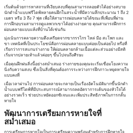
เริ่มต้นด้วยการหาสถานที่เงียบสงบที่คุณสามารถลอยตัวได้อย่างสบาย
นักดำน้ำแบบฟรีไดฟ์หลายคนฝึกในสระน้ำที่มีความลึกประมาณ 1 ถึง 2
เมตร หรือ 3 ถึง 7 ฟุต เพื่อให้สามารถผ่อนคลายได้ขณะที่เพื่อนที่ผ่าน
การฝึกอบรมสามารถดูแลพวกเขาได้อย่างง่ายดาย คุณสามารถฝึกการ
ผ่อนคลายแบบแห้งที่บ้านได้เช่นกัน
มุ่งเน้นการคลายความตึงเครียดจากขากรรไกร ไหล่ มือ สะโพก และ
ขา เทคนิคที่เป็นประโยชน์คือการผ่อนคลายแบบค่อยเป็นค่อยไป หรือที่
เรียกว่าการสแกนร่างกาย ให้ผ่อนคลายกล้ามเนื้อแต่ละส่วนอย่างมีสติ
เริ่มจากปลายเท้าแล้วค่อยๆ ขึ้นไปจนถึงศีรษะ
เมื่อคุณฝึกฝนสิ่งนี้อย่างสม่ำเสมอ ร่างกายของคุณจะเริ่มเชื่อมโยงความ
นิ่งกับความสงบ ซึ่งเป็นสิ่งที่คุณต้องการระหว่างการฝึกภาวะหยุดหายใจ
แบบคงที่
เมื่อเวลาผ่านไป การผ่อนคลายจะกลายเป็นเรื่องอัตโนมัติมากขึ้น
นักดำ
น้ำแบบฟรีไดฟ์ที่มีประสบการณ์สามารถลดอัตราการเต้นของหัวใจได้
อย่างรวดเร็ว ช่วยประหยัดออกซิเจนและเพิ่มประสิทธิภาพในการกลั้น
หายใจ
พัฒนาการเตรียมการหายใจที่
สม่ำเสมอ
การเตรียมการหายใจเป็นการเตรียมความพร้อมสำหรับการฝึกหายใจ