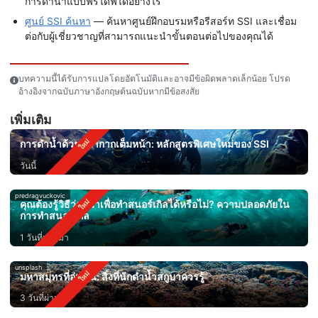
การดำน้ำแบบฟรีไดฟ์ได้อย่างไร
ศูนย์ SSI ค้นหา
— ค้นหาศูนย์ฝึกอบรมหรือรีสอร์ท SSI และเชื่อม
ต่อกับผู้เชี่ยวชาญที่สามารถแนะนำขั้นตอนต่อไปของคุณได้
บทความนี้ได้รับการแปลโดยอัตโนมัติและอาจมีข้อผิดพลาดเล็กน้อย โปรด
อ้างอิงจากฉบับภาษาอังกฤษต้นฉบับหากมีข้อสงสัย
เพิ่มเติม
การดำน้ำด้วยหน้ากากเต็มหน้า: หลักสูตรพิเศษใหม่ของ SSI
วันนี้
predragvuckovic
คุณต้องรู้วิธีว่ายน้ำเพื่อทำสนอร์เกิลได้หรือไม่? ความปลอดภัยใน
การทำสนอร์เกิล
1 วันที่ผ่านมา
unsplash
มหาสมุทรที่อุ่นขึ้น: สิ่งที่นักดำน้ำสกูบาควรรู้
3 วันที่ผ่านมา