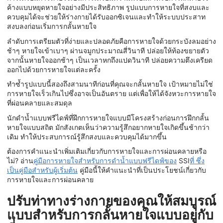
ค้างแบบหยุดหายใจอย่างมีประสิทธิภาพ รูปแบบการหายใจที่สงบและ
ควบคุมได้จะช่วยให้ร่างกายได้รับออกซิเจนและทำให้ระบบประสาท
สงบลงก่อนเริ่มการกลั้นหายใจ
ลำดับการเตรียมตัวที่ง่ายและปลอดภัยคือการหายใจด้วยกระบังลมอย่าง
ช้าๆ หายใจเข้าเบาๆ ผ่านจมูกประมาณสี่วินาที ปล่อยให้ท้องขยายตัว
จากนั้นหายใจออกช้าๆ เป็นเวลาหกถึงแปดวินาที ปล่อยความตึงเครียด
ออกไปด้วยการหายใจแต่ละครั้ง
ทำซ้ำรูปแบบนี้สองถึงสามนาทีก่อนที่คุณจะกลั้นหายใจ เป้าหมายไม่ใช่
การหายใจเร็วเกินไปซึ่งอาจเป็นอันตราย แต่เพื่อให้ได้จังหวะการหายใจ
ที่ผ่อนคลายและสมดุล
นักดำน้ำแบบฟรีไดฟ์ที่ฝึกการหายใจแบบมีโครงสร้างก่อนการฝึกกลั้น
หายใจแบบสถิต มักสังเกตเห็นว่าความรู้สึกอยากหายใจเกิดขึ้นช้ากว่า
เดิม ทำให้ประสบการณ์รู้สึกสงบและควบคุมได้มากขึ้น
ต้องการคำแนะนำเพิ่มเติมเกี่ยวกับการหายใจและการผ่อนคลายหรือ
ไม่? อ่าน
คู่มือการหายใจสำหรับการดำน้ำแบบฟรีไดฟ์ของ
SSI
ที่
ซึ่ง
เป็นคู่มือสำหรับผู้เริ่มต้น
คู่มือนี้ให้คำแนะนำที่เป็นประโยชน์เกี่ยวกับ
การหายใจและการผ่อนคลาย
ปรับท่าทางร่างกายของคุณให้สมบูรณ์
แบบสำหรับการกลั้นหายใจแบบอยู่กับ