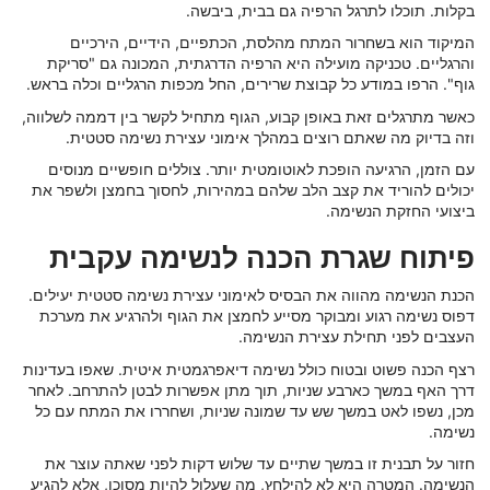
בקלות. תוכלו לתרגל הרפיה גם בבית, ביבשה.
המיקוד הוא בשחרור המתח מהלסת, הכתפיים, הידיים, הירכיים
והרגליים. טכניקה מועילה היא הרפיה הדרגתית, המכונה גם "סריקת
גוף". הרפו במודע כל קבוצת שרירים, החל מכפות הרגליים וכלה בראש.
כאשר מתרגלים זאת באופן קבוע, הגוף מתחיל לקשר בין דממה לשלווה,
וזה בדיוק מה שאתם רוצים במהלך אימוני עצירת נשימה סטטית.
עם הזמן, הרגיעה הופכת לאוטומטית יותר.
צוללים חופשיים מנוסים
יכולים להוריד את קצב הלב שלהם במהירות, לחסוך בחמצן ולשפר את
ביצועי החזקת הנשימה.
פיתוח שגרת הכנה לנשימה עקבית
הכנת הנשימה מהווה את הבסיס לאימוני עצירת נשימה סטטית יעילים.
דפוס נשימה רגוע ומבוקר מסייע לחמצן את הגוף ולהרגיע את מערכת
העצבים לפני תחילת עצירת הנשימה.
רצף הכנה פשוט ובטוח כולל נשימה דיאפרגמטית איטית. שאפו בעדינות
דרך האף במשך כארבע שניות, תוך מתן אפשרות לבטן להתרחב. לאחר
מכן, נשפו לאט במשך שש עד שמונה שניות, ושחררו את המתח עם כל
נשימה.
חזור על תבנית זו במשך שתיים עד שלוש דקות לפני שאתה עוצר את
הנשימה. המטרה היא לא להילחץ, מה שעלול להיות מסוכן, אלא להגיע