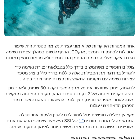
אחד המטרות העיקריות של אימוני עצירת נשימה סטטית היא שיפור
הסבילות לפחמן דו-חמצני, או CO₂. הדחף לנשום במהלך עצירת נשימה
נגרם בעיקר מעלייה ברמות הפחמן הדו-חמצני ולא מרמות חמצן נמוכות.
צוללים חופשיים משתמשים בדרך כלל בטבלאות עצירת נשימה כדי
להגדיל בהדרגה את הסבילות. אלה כוללות בדרך כלל ביצוע מספר
עצירות נשימה עם תקופות התאוששות קצרות יותר ויותר ביניהן.
לדוגמה, ייתכן שתעצור את נשימתך למשך דקה ו-30 שניות, ולאחר מכן
תהיה תקופת מנוחה של 2 דקות. בסיבוב הבא, תקופת המנוחה מתקצרת
מעט. לאחר מספר סיבובים, גופך לומד להישאר רגוע גם כאשר רמות
הפחמן הדו-חמצני עולות.
מקצוען בצלילה חופשית יכול לעזור לכם להכין ולעקוב אחר טבלה
המתאימה לרמתכם. תוכנית
"
"
של SSI היא צעד שימושי הבא אם אתם
מעוניינים בגישה מובנית ומותאמת אישית יותר לאימון החזקת נשימה.