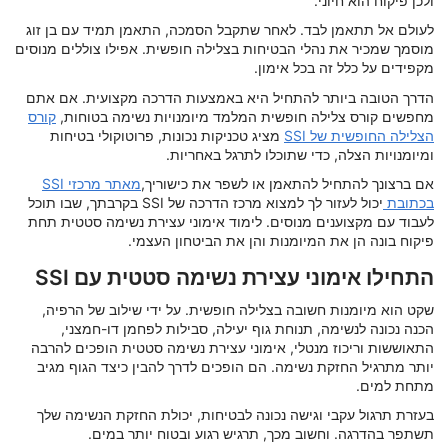
ולכן פיקוח הוא חיוני.
לעולם אל תתאמן לבד. לאחר שתקבל הסמכה, התאמן תמיד עם בן זוג
מוסמך שמכיר את נהלי הבטיחות בצלילה חופשית. אפילו צוללים מנוסים
מקפידים על כלל זה בכל אימון.
הדרך הטובה ביותר להתחיל היא באמצעות הדרכה מקצועית. אם אתם
מחפשים קורס צלילה חופשית המלמד מיומנויות נשימה בטוחות,
קורס
הצלילה החופשית של SSI
מציג טכניקות נכונות, פרוטוקולי בטיחות
ומיומנויות הצלה, כדי שתוכלו לתרגל באחריות.
אם ברצונך להתחיל להתאמן או לשפר את כישוריך,
מאתר מרכזי SSI
בכתובת
יכול לעזור לך למצוא מרכז הדרכה של SSI בקרבתך, שבו תוכל
לעבוד עם מקצוענים מנוסים. לימוד אימוני עצירת נשימה סטטית תחת
פיקוח בונה הן את המיומנות והן את הביטחון העצמי.
התחילו אימוני עצירת נשימה סטטית עם SSI
שקט הוא מיומנות חשובה בצלילה חופשית. על ידי שילוב של הרפיה,
הכנה נכונה לנשימה, תנוחת גוף יעילה, סבילות לפחמן דו-חמצני,
התאוששות וריכוז מנטלי, אימוני עצירת נשימה סטטית הופכים להרבה
יותר מתרגיל החזקת נשימה. הם הופכים לדרך להבין כיצד הגוף מגיב
מתחת למים.
בעזרת תרגול עקבי וגישה נכונה לבטיחות, יכולת החזקת הנשימה שלך
תשתפר בהדרגה. וחשוב מכך, תרגיש רגוע ובטוח יותר במים.