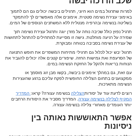
שלב הדרכה יבשה
למרות שתרגול במים הוא חיוני, תרגילים ביבשה יכולים גם הם לתמוך
באימוני עצירת נשימה סטטית. אימונים אלה מאפשרים לך להתמקד
בשליטה בנשימה ובהרפיה מנטלית ללא המשתנים הנוספים של המים.
תרגיל נפוץ כולל שכיבה נוחה על מזרן יוגה ותרגול עצירת נשימה תוך
שמירה על רגיעה מוחלטת. גישה זו מסייעת למתחילים להתרגל לתחושות
של עצירת נשימה בסביבה בטוחה ומבוקרת.
תרגול יבש יכול לכלול גם תרגילי מתיחות המשפרים את חופש התנועה
של הסרעפת ואת גמישות החזה. שיפורים קטנים אלה יכולים להגביר את
הנוחות בריאות ולהקל על החזקת הנשימה במים.
עם זאת, גם במהלך אימונים ביבשה, בקשו מבן זוג מוסמך או
ממקצוענים בתחום הצלילה החופשית לפקח עליכם ברגע שהעצירות
הנשימה מתארכות.
רוצים לדעת עוד על יסודות
הצלילה
בנשימה עצורה? קראו:
המדריך
המקיף לצלילה בנשימה עצורה
.
המדריך מסביר את היסודות הרחבים
יותר העומדים מאחורי צלילה בנשימה עצורה.
אפשר התאוששות נאותה בין
ניסיונות