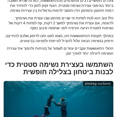
צוללים חופשיים רבים מתעלמים מההתאוששות, למרות שהיא חשובה
ביותר באימוני עצירת נשימה סטטית. הגוף זקוק לזמן כדי להחזיר את
רמות החמצן והפחמן הדו-חמצני לרמות נורמליות בין עצירות נשימה.
כלל טוב הוא לנוח לפחות פי שניים מהזמן שבו עצרת את נשימתך.
לדוגמה, אם עצרת את נשימתך למשך 2 דקות, קח לפחות 4 דקות של
נשימות למטרת רגיעה והרפיה לפני שתנסה סיבוב נוסף.
במהלך תקופת ההתאוששות הזו, נשמו לאט ותנו לדופק שלכם להתייצב.
חיפזון בנשימה הבאה עלול להוביל לעייפות ולפגיעה בביצועים.
הרגלי התאוששות עקביים עוזרים לשמור על בטיחות ולהפוך את עצירת
הנשימה ליעילה יותר לאורך זמן.
השתמשו בעצירת נשימה סטטית כדי
לבנות ביטחון בצלילה חופשית
predrag-vuckovic