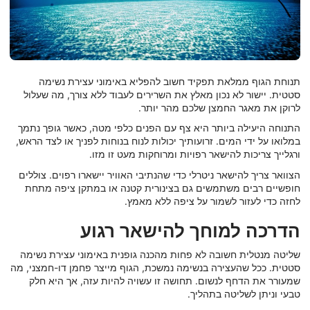
תנוחת הגוף ממלאת תפקיד חשוב להפליא באימוני עצירת נשימה
סטטית. יישור לא נכון מאלץ את השרירים לעבוד ללא צורך, מה שעלול
לרוקן את מאגר החמצן שלכם מהר יותר.
התנוחה היעילה ביותר היא צף עם הפנים כלפי מטה, כאשר גופך נתמך
במלואו על ידי המים. זרועותיך יכולות לנוח בנוחות לפניך או לצד הראש,
ורגלייך צריכות להישאר רפויות ומרוחקות מעט זו מזו.
הצוואר צריך להישאר ניטרלי כדי שהנתיבי האוויר יישארו רפוים. צוללים
חופשיים רבים משתמשים גם בצינורית קטנה או במתקן ציפה מתחת
לחזה כדי לעזור לשמור על ציפה ללא מאמץ.
הדרכה למוחך להישאר רגוע
שליטה מנטלית חשובה לא פחות מהכנה גופנית באימוני עצירת נשימה
סטטית. ככל שהעצירה בנשימה נמשכת, הגוף מייצר פחמן דו-חמצני, מה
שמעורר את הדחף לנשום. תחושה זו עשויה להיות עזה, אך היא חלק
טבעי וניתן לשליטה בתהליך.