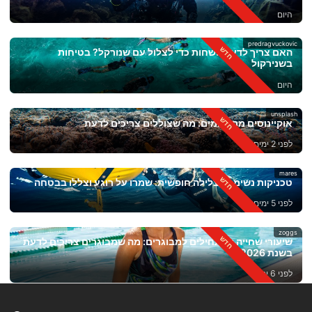
היום
predragvuckovic
האם צריך לדעת לשחות כדי לצלול עם שנורקל? בטיחות
בשנירקול
היום
unsplash
אוקיינוסים מתחממים: מה שצוללים צריכים לדעת
לפני 2 ימים
mares
טכניקות נשימה לצלילה חופשית: שמרו על רוגע וצללו בבטחה
לפני 5 ימים
zoggs
שיעורי שחייה למתחילים למבוגרים: מה שמבוגרים צריכים לדעת
בשנת 2026
לפני 6 ימים