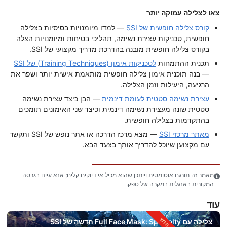
צאו לצלילה עמוקה יותר
קורס צלילה חופשית של SSI
— למדו מיומנויות בסיסיות בצלילה
חופשית, טכניקות עצירת נשימה, תהליכי בטיחות ומיומנויות הצלה
בקורס צלילה חופשית מובנה בהדרכת מדריך מקצועי של SSI.
תכנית ההתמחות
לטכניקות אימון (Training Techniques) של SSI
— בנה תוכנית אימון צלילה חופשית מותאמת אישית יותר ושפר את
הרגיעה, היעילות וזמן הצלילה.
עצירת נשימה סטטית לעומת דינמית
— הבן כיצד עצירת נשימה
סטטית שונה מעצירת נשימה דינמית וכיצד שני האימונים תומכים
בהתקדמות בצלילה חופשית.
מאתר מרכזי SSI
— מצא מרכז הדרכה או אתר נופש של SSI ותקשר
עם מקצוען שיוכל להדריך אותך בצעד הבא.
מאמר זה תורגם אוטומטית וייתכן שהוא מכיל אי דיוקים קלים; אנא עיינו בגרסה
המקורית באנגלית במקרה של ספק.
עוד
צלילה עם Full Face Mask: Specialty חדשה של SSI