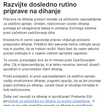
Razvijte dosledno rutino
priprave na dihanje
Priprava na dihanje postavi temelje za učinkovito usposabljanje
za statično apnejo. Umirjen, nadzorovan vzorec dihanja
pomaga pri oksigenaciji telesa in umirjanju živčnega sistema
pred začetkom zadrževanja diha.
Enostavno in varno zaporedje priprav vključuje počasno
preponsko dihanje. Približno štiri sekunde nežno vdihujte skozi
nos in pustite, da se trebuh razširi. Nato šest do osem sekund
počasi izdihujte in z vsakim vdihom sprostite napetost.
Ta vzorec ponavljajte dve do tri minute pred Zadrževanjem
diha. Cilj ni hiperventilacija, ki je lahko nevarna, temveč doseči
sproščen in uravnotežen ritem dihanja.
Prosti potapljači, ki pred usposabljanjem za statično apnejo
vadijo strukturirano dihanje, pogosto opazijo, da se jim pozneje
pojavi potreba po dihanju, zaradi česar je izkušnja mirnejša in
bolj nadzorovana.
Želite več navodil za dihanje in sproščanje? Preberite SSI-
jev
Vodnik za začetnike po dihanju za prosto potapljanje
. V
njem so na voljo praktični nasveti za dihanje in sproščanje.