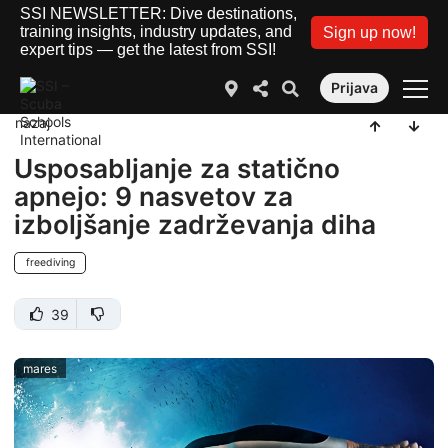
SSI NEWSLETTER: Dive destinations,
training insights, industry updates, and
Sign up now!
expert tips — get the latest from SSI!
Prijava
nazaj
Usposabljanje za statično
apnejo: 9 nasvetov za
izboljšanje zadrževanja diha
freediving
39
mares