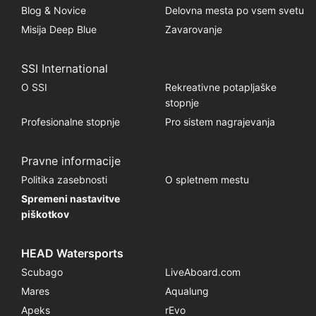
Blog & Novice
Delovna mesta po vsem svetu
Misija Deep Blue
Zavarovanje
SSI International
O SSI
Rekreativne potapljaške
stopnje
Profesionalne stopnje
Pro sistem nagrajevanja
Pravne informacije
Politika zasebnosti
O spletnem mestu
Spremeni nastavitve
piškotkov
HEAD Watersports
Scubago
LiveAboard.com
Mares
Aqualung
Apeks
rEvo