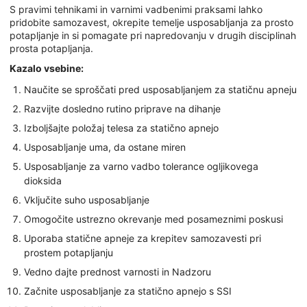
S pravimi tehnikami in varnimi vadbenimi praksami lahko
pridobite samozavest, okrepite temelje usposabljanja za prosto
potapljanje in si pomagate pri napredovanju v drugih disciplinah
prosta potapljanja.
Kazalo vsebine:
Naučite se sproščati pred usposabljanjem za statičnu apneju
Razvijte dosledno rutino priprave na dihanje
Izboljšajte položaj telesa za statično apnejo
Usposabljanje uma, da ostane miren
Usposabljanje za varno vadbo tolerance ogljikovega
dioksida
Vključite suho usposabljanje
Omogočite ustrezno okrevanje med posameznimi poskusi
Uporaba statične apneje za krepitev samozavesti pri
prostem potapljanju
Vedno dajte prednost varnosti in Nadzoru
Začnite usposabljanje za statično apnejo s SSI