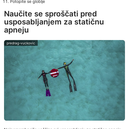
Potopite se globlje
Naučite se sproščati pred
usposabljanjem za statičnu
apneju
predrag-vuckovic