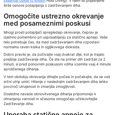
Essential Guide to Breath
Hold Diving).
V njem so pojasnjene
širše osnove potapljanja z zadrževanjem diha.
Omogočite ustrezno okrevanje
med posameznimi poskusi
Mnogi prosti potapljači spregledajo okrevanje, čeprav je
izjemno pomembno pri usposabljanju za statično apnejo. Vaše
telo potrebuje čas, da med zadrževanjem diha vzpostavi
normalno raven kisika in ogljikovega dioksida.
Dobro pravilo je, da počivajte vsaj dvakrat dlje, kot je trajalo
prejšnje zadrževanje diha. Če ste na primer dih zadržali za 2
minuti, si pred ponovnim poskusom vdiha vzemite vsaj 4 minute
sproščenega dihanja.
V tem obdobju okrevanja dihajte počasi in počakajte, da se vaš
srčni utrip umiri. Hitenje z naslednjim zadrževanjem diha lahko
povzroči utrujenost in zmanjša zmogljivost.
Dosledne navade obnovitvenega dihanja pripomorejo k
ohranjanju varnosti in sčasoma omogočajo učinkovitejše
Zadrževanje diha.
Uporaba statične apneje za