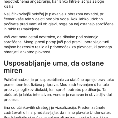
nepotrebnemu angažiranju, kar lahko hitreje izčrpa zaloge
kisika.
Najučinkovitejši položaj je plavanje z obrazom navzdol, pri
čemer vaše telo v celoti podpira voda. Roki lahko udobno
počivata pred vami ali ob glavi, noge pa naj ostanejo sproščene
in rahlo razmaknjene.
Vaš vrat mora ostati nevtralen, da dihalne poti ostanejo
sproščene. Mnogi prosti potapljači pod prsmi uporabljajo tudi
majhno bazensko rezilo ali pripomoček za plovnost, ki pomaga
ohranjati lahkotno plovnost.
Usposabljanje uma, da ostane
miren
Psihični nadzor je pri usposabljanju za statično apnejo prav tako
pomemben kot fizična priprava. Med zadrževanjem diha telo
proizvaja ogljikov dioksid, kar sproži potrebo po dihanju. Ta
občutek je lahko intenziven, vendar je naraven in obvladljiv del
procesa.
Ena od učinkovitih strategij je vizualizacija. Preden začnete
zadrževati dih, si predstavljajte, da mirno plavate Underwater.
Predstavljajte si počasne valove ali nežne morske toke, ki se