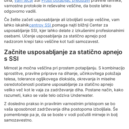
diha,
vam tečaj
SSI
Prosti potapljač predstavi
pravilne tehnike,
varnostne protokole in reševalne veščine, da boste lahko
odgovorno vadili.
Če želite začeti usposabljanje ali izboljšati svoje veščine, vam
lahko iskalnik
centrov SSI
pomaga najti bližnji Center za
usposabljanje SSI, kjer lahko delate z izkušenimi profesionalnimi
osebami. Učenje usposabljanja za statično apnejo pod
nadzorom krepi tako veščine kot tudi samozavest.
Začnite usposabljanje za statično apnejo
s SSI
Mirnost je močna veščina pri prostem potapljanju. S kombinacijo
sprostitve, pravilne priprave na dihanje, učinkovitega položaja
telesa, tolerance ogljikovega dioksida, okrevanja in miselne
osredotočenosti postane usposabljanje za statično apnejo
veliko več kot le vaja za zadrževanje diha. Postane način, kako
razumeti, kako se vaše telo odziva Underwater.
Z dosledno prakso in pravilnim varnostnim pristopom se bo
vaša sposobnost zadrževanja diha postopoma izboljšala. Še
pomembneje pa je, da se boste v vodi počutili mirneje in bolj
samozavestno.