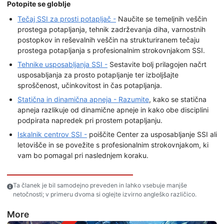
Potopite se globlje
Tečaj SSI za prosti potapljač -
Naučite se temeljnih veščin
prostega potapljanja, tehnik zadrževanja diha, varnostnih
postopkov in reševalnih veščin na strukturiranem tečaju
prostega potapljanja s profesionalnim strokovnjakom SSI.
Tehnike usposabljanja SSI -
Sestavite bolj prilagojen načrt
usposabljanja za prosto potapljanje ter izboljšajte
sproščenost, učinkovitost in čas potapljanja.
Statična in dinamična apneja - Razumite
, kako se statična
apneja razlikuje od dinamične apneje in kako obe disciplini
podpirata napredek pri prostem potapljanju.
Iskalnik centrov SSI -
poiščite Center za usposabljanje SSI ali
letovišče in se povežite s profesionalnim strokovnjakom, ki
vam bo pomagal pri naslednjem koraku.
Ta članek je bil samodejno preveden in lahko vsebuje manjše
netočnosti; v primeru dvoma si oglejte izvirno angleško različico.
More