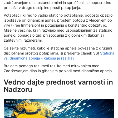
zadrževanjem diha ostanete mirni in sproščeni, se neposredno
prenaša v druge discipline prosti potapljanja.
Potapljači, ki redno vadijo statično potapljanje, pogosto opazijo
izboljšave pri dinamični apneji, prostem potopu z vlečenjem ob
vrvi (Free Immersion) in potapljanju s konstantno obtežitvijo.
Miselne veščine, ki jih razvijejo med usposabljanjem za statično
apnejo, pomagajo tudi pri soočanju z globinskim tlakom ali
zahtevnimi razmerami.
Če želite razumeti, kako je statična apneja povezana z drugimi
disciplinami prostog potapljanja, si preberite članek SSI
Statična
vs. dinamična apneja - kakšna je razlika?
Bralcem pomaga razumeti razliko med mirovanjem med
Zadrževanjem diha in gibanjem po vodi med dinamično apnejo.
Vedno dajte prednost varnosti in
Nadzoru
mares