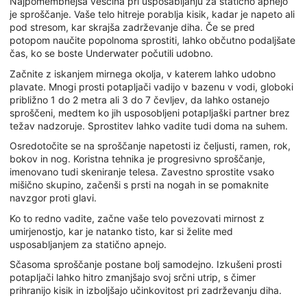
Najpomembnejša veščina pri usposabljanju za statično apnejo
je sproščanje. Vaše telo hitreje porablja kisik, kadar je napeto ali
pod stresom, kar skrajša zadrževanje diha. Če se pred
potopom naučite popolnoma sprostiti, lahko občutno podaljšate
čas, ko se boste Underwater počutili udobno.
Začnite z iskanjem mirnega okolja, v katerem lahko udobno
plavate. Mnogi prosti potapljači vadijo v bazenu v vodi, globoki
približno 1 do 2 metra ali 3 do 7 čevljev, da lahko ostanejo
sproščeni, medtem ko jih usposobljeni potapljaški partner brez
težav nadzoruje. Sprostitev lahko vadite tudi doma na suhem.
Osredotočite se na sproščanje napetosti iz čeljusti, ramen, rok,
bokov in nog. Koristna tehnika je progresivno sproščanje,
imenovano tudi skeniranje telesa. Zavestno sprostite vsako
mišično skupino, začenši s prsti na nogah in se pomaknite
navzgor proti glavi.
Ko to redno vadite, začne vaše telo povezovati mirnost z
umirjenostjo, kar je natanko tisto, kar si želite med
usposabljanjem za statično apnejo.
Sčasoma sproščanje postane bolj samodejno.
Izkušeni prosti
potapljači lahko hitro zmanjšajo svoj srčni utrip, s čimer
prihranijo kisik in izboljšajo učinkovitost pri zadrževanju diha.