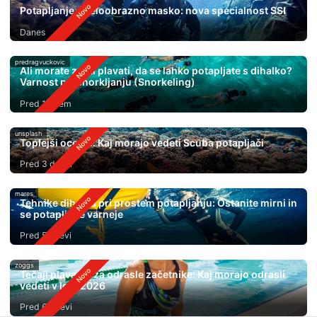
Potapljanje s celoobrazno masko: nova specialnost SSI
Danes
predragvuckovic
Ali morate znati plavati, da se lahko potapljate s dihalko?
Varnost pri Snorkljanju (Snorkeling)
Pred 1 dnem
unsplash
Toplejši oceani: Kaj morajo vedeti Scuba potapljači
Pred 3 dnevi
mares
Tehnike dihanja pri prostem potapljanju: Ostanite mirni in
se potapljajte varneje
Pred 5 dnevi
zoggs
Tečaji plavanja za odrasle začetnike: Kaj morajo odrasli
vedeti v letu 2026
Pred 6 dnevi