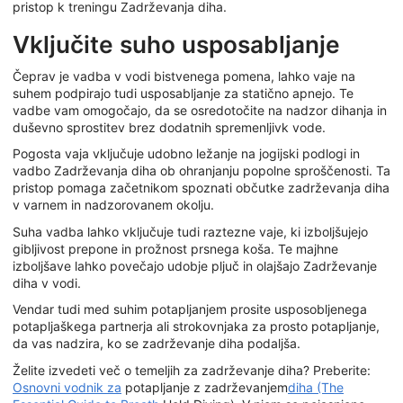
pristop k treningu Zadrževanja diha.
Vključite suho usposabljanje
Čeprav je vadba v vodi bistvenega pomena, lahko vaje na
suhem podpirajo tudi usposabljanje za statično apnejo. Te
vadbe vam omogočajo, da se osredotočite na nadzor dihanja in
duševno sprostitev brez dodatnih spremenljivk vode.
Pogosta vaja vključuje udobno ležanje na jogijski podlogi in
vadbo Zadrževanja diha ob ohranjanju popolne sproščenosti. Ta
pristop pomaga začetnikom spoznati občutke zadrževanja diha
v varnem in nadzorovanem okolju.
Suha vadba lahko vključuje tudi raztezne vaje, ki izboljšujejo
gibljivost prepone in prožnost prsnega koša. Te majhne
izboljšave lahko povečajo udobje pljuč in olajšajo Zadrževanje
diha v vodi.
Vendar tudi med suhim potapljanjem prosite usposobljenega
potapljaškega partnerja ali strokovnjaka za prosto potapljanje,
da vas nadzira, ko se zadrževanje diha podaljša.
Želite izvedeti več o temeljih za zadrževanje diha? Preberite:
Osnovni vodnik za
potapljanje z zadrževanjem
diha (The