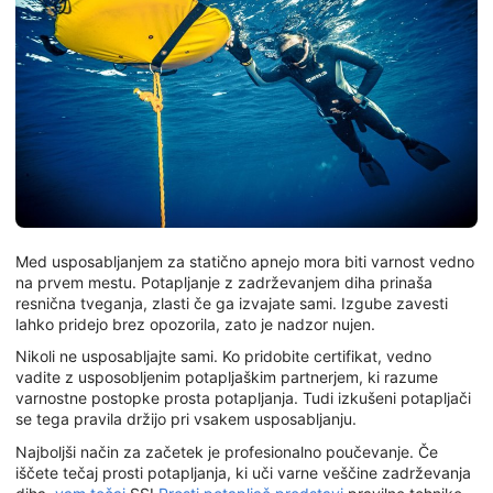
Med usposabljanjem za statično apnejo mora biti varnost vedno
na prvem mestu. Potapljanje z zadrževanjem diha prinaša
resnična tveganja, zlasti če ga izvajate sami. Izgube zavesti
lahko pridejo brez opozorila, zato je nadzor nujen.
Nikoli ne usposabljajte sami. Ko pridobite certifikat, vedno
vadite z usposobljenim potapljaškim partnerjem, ki razume
varnostne postopke prosta potapljanja. Tudi izkušeni potapljači
se tega pravila držijo pri vsakem usposabljanju.
Najboljši način za začetek je profesionalno poučevanje. Če
iščete tečaj prosti potapljanja, ki uči varne veščine zadrževanja