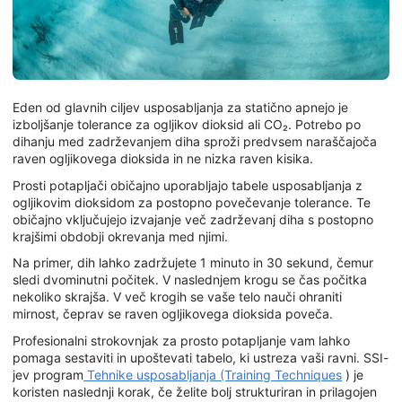
Eden od glavnih ciljev usposabljanja za statično apnejo je
izboljšanje tolerance za ogljikov dioksid ali CO₂. Potrebo po
dihanju med zadrževanjem diha sproži predvsem naraščajoča
raven ogljikovega dioksida in ne nizka raven kisika.
Prosti potapljači običajno uporabljajo tabele usposabljanja z
ogljikovim dioksidom za postopno povečevanje tolerance. Te
običajno vključujejo izvajanje več zadrževanj diha s postopno
krajšimi obdobji okrevanja med njimi.
Na primer, dih lahko zadržujete 1 minuto in 30 sekund, čemur
sledi dvominutni počitek. V naslednjem krogu se čas počitka
nekoliko skrajša. V več krogih se vaše telo nauči ohraniti
mirnost, čeprav se raven ogljikovega dioksida poveča.
Profesionalni strokovnjak za prosto potapljanje vam lahko
pomaga sestaviti in upoštevati tabelo, ki ustreza vaši ravni. SSI-
jev program
Tehnike usposabljanja (Training Techniques
) je
koristen naslednji korak, če želite bolj strukturiran in prilagojen