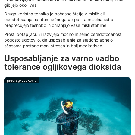
gibljejo okoli vas.
Druga koristna tehnika je počasno štetje v mislih ali
osredotočanje na ritem srčnega utripa. Ta miselna sidra
preprečujejo tesnobo in ohranjajo vaše misli stabilne.
Prosti potapljači, ki razvijejo močno miselno osredotočenost,
pogosto ugotovijo, da usposabljanje za statično apnejo
sčasoma postane manj stresen in bolj meditativen.
Usposabljanje za varno vadbo
tolerance ogljikovega dioksida
predrag-vuckovic