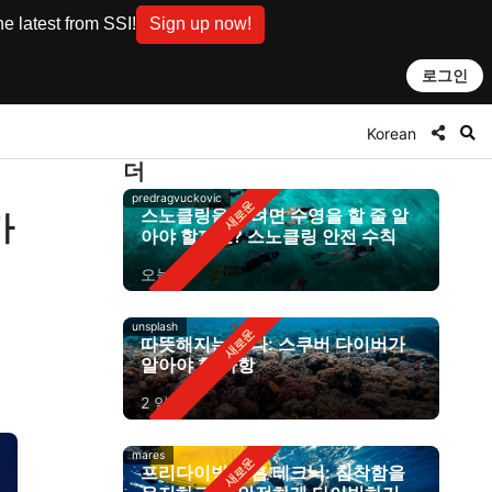
e latest from SSI!
Sign up now!
로그인
Korean
더
predragvuckovic
스노클링을 하려면 수영을 할 줄 알
가
아야 할까요? 스노클링 안전 수칙
오늘
unsplash
따뜻해지는 바다: 스쿠버 다이버가
알아야 할 사항
2 일 전
mares
프리다이빙 호흡 테크닉: 침착함을