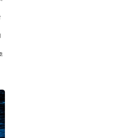
잡
이
호