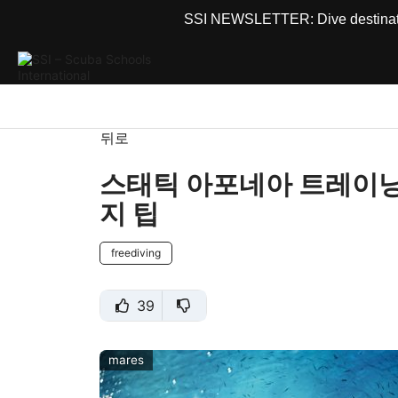
SSI NEWSLETTER: Dive destinations
뒤로
스태틱 아포네아 트레이닝
지 팁
freediving
39
mares