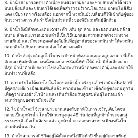
8. ม้าน้ำสามารถพรางตัวเพื่อซ่อนตัวจากผู้ล่าและช่วยจับเหยื่อได้ พวก
มันเปลี่ยนสีและขยับตาได้เองเพื่อสำรวจบริเวณโดยรอบ มักพบในสีส้ม
แดง เขียว เทา หรือเหลือง นอกจากนี้ พวกมันยังเปลี่ยนสีให้เข้ากับคู่ของ
มันระหว่างการเต้นรำซึ่งเป็นส่วนหนึ่งของพิธีผสมพันธุ์อีกด้วย
9. ม้าน้ำยังมีลักษณะเด่นเฉพาะตัว เช่น จุด ลาย และยอดแหลมคล้าย
หนาม ลักษณะภายนอกเหล่านี้เป็นวิธีแยกแยะความแตกต่างระหว่าง
สายพันธุ์ และมักจะสอดคล้องกับถิ่นที่อยู่อาศัยของพวกมัน ทำให้พวกมัน
กลมกลืนไปกับสภาพแวดล้อมได้อย่างลงตัว
10. ม้าน้ำตัวผู้จะอุ้มลูกไว้ในกระเป๋าหน้าท้องและคลอดลูกออกมา นี่เป็น
ลักษณะพิเศษอีกอย่างหนึ่งของปลาชนิดนี้ที่ทำให้ม้าน้ำมีชื่อเสียงมาก
ที่สุด ม้าน้ำตัวเมียจะวางไข่ลงในกระเป๋าหน้าท้องของตัวผู้และปล่อยให้
มันทำงานที่เหลือ
11. ความรักไม่ได้ตายไปในโลกของม้าน้ำ จริงๆ แล้วพวกมันเป็นปลาที่
มีคู่ครองเดียว เมื่อผสมพันธุ์แล้ว พวกมันจะเข้ามาเช็คกับคู่ของตนทุกวัน
เพื่อดูว่าเป็นอย่างไรบ้าง และเต้นรำต้อนรับคู่ผสมพันธุ์ในตอนเช้า
จนกว่าลูกของพวกมันจะเกิด
12. ไข่ม้าน้ำจะใช้เวลาประมาณสองสัปดาห์ในการเจริญเติบโตจน
กลายเป็นลูกม้าน้ำ โดยใช้เวลาสูงสุด 45 วันก่อนที่ลูกม้าน้ำจะออกสู่
ธรรมชาติ เมื่อเป็นอิสระแล้ว ลูกม้าน้ำจะออกหาอาหารเพียงหนึ่งใน
สามพันชิ้นต่อวัน
13. ม้าน้ำสามารถมีชีวิตอยู่ได้ตั้งแต่หนึ่งปีถึงห้าปี ขึ้นอยู่กับสายพันธุ์