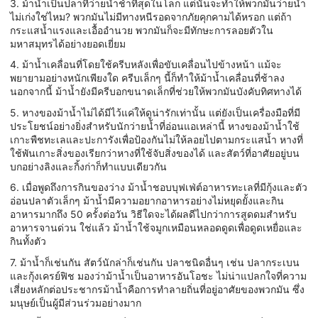
3. ม้าน้ำเป็นปลาที่ว่ายน้ำช้าที่สุดในโลก แต่นั่นจะทำให้พวกมันว่ายน้ำ
ไม่เก่งใช่ไหม? พวกมันไม่มีทางหนีรอดจากภัยคุกคามได้หรอก แต่ถ้า
กระแสน้ำแรงและเอื้ออำนวย พวกมันก็จะมีทักษะการลอยตัวใน
มหาสมุทรได้อย่างยอดเยี่ยม
4. ม้าน้ำเคลื่อนที่โดยใช้ครีบหลังเพื่อขับเคลื่อนไปข้างหน้า แม้จะ
พยายามอย่างหนักเพียงใด ครีบเล็กๆ นี้ก็ทำให้ม้าน้ำเคลื่อนที่ช้าลง
นอกจากนี้ ม้าน้ำยังมีครีบอกขนาดเล็กที่ช่วยให้พวกมันบังคับทิศทางได้
5. หางของม้าน้ำไม่ได้มีไว้แค่ให้ดูน่ารักเท่านั้น แต่ยังเป็นเครื่องมือที่มี
ประโยชน์อย่างยิ่งสำหรับนักว่ายน้ำที่อ่อนแอเหล่านี้ หางของม้าน้ำใช้
เกาะพืชทะเลและปะการังเพื่อป้องกันไม่ให้ลอยไปตามกระแสน้ำ หางที่
ใช้พันเกาะสิ่งของเรียกว่าหางที่ใช้จับสิ่งของได้ และสัตว์ที่อาศัยอยู่บน
บกอย่างลิงและกิ้งก่าก็ทำแบบเดียวกัน
6. เมื่อพูดถึงการกินของว่าง ม้าน้ำชอบบุฟเฟ่ต์อาหารทะเลที่มีกุ้งและตัว
อ่อนปลาตัวเล็กๆ ม้าน้ำมีความอยากอาหารอย่างไม่หยุดยั้งและกิน
อาหารมากถึง 50 ครั้งต่อวัน วิธีใดจะได้ผลดีไปกว่าการสูดดมสำหรับ
อาหารจานด่วน ใช่แล้ว ม้าน้ำใช้จมูกเหมือนหลอดดูดเพื่อดูดเหยื่อและ
กินทั้งตัว
7. ม้าน้ำก็เช่นกัน สัตว์นักล่าก็เช่นกัน ปลาชนิดอื่นๆ เช่น ปลากระเบน
และกุ้งเครย์ฟิช มองว่าม้าน้ำเป็นอาหารอันโอชะ ไม่น่าแปลกใจที่ความ
เสี่ยงหลักต่อประชากรม้าน้ำคือการทำลายถิ่นที่อยู่อาศัยของพวกมัน ซึ่ง
มนุษย์เป็นผู้มีส่วนร่วมอย่างมาก