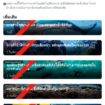
บทความนี้ได้รับการแปลโดยอัตโนมัติและอาจมีข้อผิดพลาดเล็กน้อย โปรด
อ้างอิงจากฉบับภาษาอังกฤษต้นฉบับหากมีข้อสงสัย
เพิ่มเติม
Alamy-Christian-Zappel
การดำน้ำกับฉลามหัวค้อน: 10 จุดดำน้ำที่ดีที่สุด
วันนี้
การดำน้ำด้วยหน้ากากเต็มหน้า: หลักสูตรพิเศษใหม่ของ SSI
1 วันที่ผ่านมา
predragvuckovic
คุณต้องรู้วิธีว่ายน้ำเพื่อทำสนอร์เกิลได้หรือไม่? ความปลอดภัยใน
การทำสนอร์เกิล
2 วันที่ผ่านมา
unsplash
มหาสมุทรที่อุ่นขึ้น: สิ่งที่นักดำน้ำสกูบาควรรู้
4 วันที่ผ่านมา