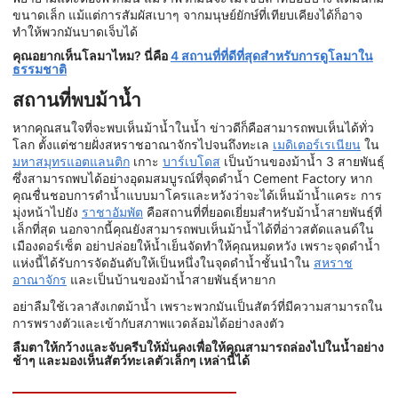
ขนาดเล็ก แม้แต่การสัมผัสเบาๆ จากมนุษย์ยักษ์ที่เทียบเคียงได้ก็อาจ
ทำให้พวกมันบาดเจ็บได้
คุณอยากเห็นโลมาไหม? นี่คือ
4 สถานที่ที่ดีที่สุดสำหรับการดูโลมาใน
ธรรมชาติ
สถานที่พบม้าน้ำ
หากคุณสนใจที่จะพบเห็นม้าน้ำในน้ำ ข่าวดีก็คือสามารถพบเห็นได้ทั่ว
โลก ตั้งแต่ชายฝั่งสหราชอาณาจักรไปจนถึงทะเล
เมดิเตอร์เรเนียน
ใน
มหาสมุทรแอตแลนติก
เกาะ
บาร์เบโดส
เป็นบ้านของม้าน้ำ 3 สายพันธุ์
ซึ่งสามารถพบได้อย่างอุดมสมบูรณ์ที่จุดดำน้ำ Cement Factory หาก
คุณชื่นชอบการดำน้ำแบบมาโครและหวังว่าจะได้เห็นม้าน้ำแคระ การ
มุ่งหน้าไปยัง
ราชาอัมพัต
คือสถานที่ที่ยอดเยี่ยมสำหรับม้าน้ำสายพันธุ์ที่
เล็กที่สุด นอกจากนี้คุณยังสามารถพบเห็นม้าน้ำได้ที่อ่าวสตัดแลนด์ใน
เมืองดอร์เซ็ต อย่าปล่อยให้น้ำเย็นจัดทำให้คุณหมดหวัง เพราะจุดดำน้ำ
แห่งนี้ได้รับการจัดอันดับให้เป็นหนึ่งในจุดดำน้ำชั้นนำใน
สหราช
อาณาจักร
และเป็นบ้านของม้าน้ำสายพันธุ์หายาก
อย่าลืมใช้เวลาสังเกตม้าน้ำ เพราะพวกมันเป็นสัตว์ที่มีความสามารถใน
การพรางตัวและเข้ากับสภาพแวดล้อมได้อย่างลงตัว
ลืมตาให้กว้างและจับครีบให้มั่นคงเพื่อให้คุณสามารถล่องไปในน้ำอย่าง
ช้าๆ และมองเห็นสัตว์ทะเลตัวเล็กๆ เหล่านี้ได้