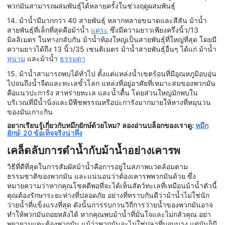
พวกมันสามารถผสมพันธุ์ได้หลายครั้งในช่วงฤดูผสมพันธุ์
14. ม้าน้ำมีมากกว่า 40 สายพันธุ์ หลากหลายขนาดและสีสัน ม้าน้ำ
สายพันธุ์ที่เล็กที่สุดคือม้าน้ำ
แคระ
ซึ่งมีความยาวเพียงครึ่งนิ้ว/13
มิลลิเมตร ในทางกลับกัน ม้าน้ำท้องใหญ่เป็นสายพันธุ์ที่ใหญ่ที่สุด โดยมี
ความยาวได้ถึง 13 นิ้ว/35 เซนติเมตร ม้าน้ำสายพันธุ์อื่นๆ ได้แก่ ม้าน้ำ
หนาม
และม้าน้ำ
ธรรมดา
15. ม้าน้ำสามารถพบได้ทั่วไป ตั้งแต่แหล่งน้ำเขตร้อนที่มีอุณหภูมิอบอุ่น
ไปจนถึงน้ำจืดและทะเลขั้วโลก แหล่งที่อยู่อาศัยที่เหมาะสมของพวกมัน
คือแนวปะการัง สาหร่ายทะเล และน้ำตื้น โดยส่วนใหญ่มักพบใน
บริเวณที่มีน้ำนิ่งและมีพืชพรรณหรือปะการังมากมายให้หางที่หมุนวน
ของมันเกาะกิน
อยากเรียนรู้เกี่ยวกับหมึกยักษ์ด้วยไหม? ลองอ่านบล็อกของเราดู:
หมึก
ยักษ์: 20 ข้อเท็จจริงน่าทึ่ง
เคล็ดลับการดำน้ำกับม้าน้ำอย่างเคารพ
วิธีที่ดีที่สุดในการสัมผัสม้าน้ำคือการอยู่ในสภาพแวดล้อมตาม
ธรรมชาติของพวกมัน และแน่นอนว่าต้องเคารพพวกมันด้วย ซึ่ง
หมายความว่าหากคุณโชคดีพอที่จะได้เห็นสัตว์ทะเลที่เหมือนม้าน้ำตัวนี้
คุณต้องรักษาระยะห่างที่ปลอดภัย อย่างที่ทราบกันดีว่าม้าน้ำไม่ใช่นัก
ว่ายน้ำที่แข็งแรงที่สุด ดังนั้นการรบกวนวิถีการว่ายน้ำของพวกมันอาจ
ทำให้พวกมันถอยหลังได้ หากคุณพบม้าน้ำที่มั่นใจและไม่กลัวคุณ อย่า
พยายามแตะต้องพวกมัน แม้ว่าพวกมันจะไม่ใช่ปลาที่บอบบาง แต่มันก็มี