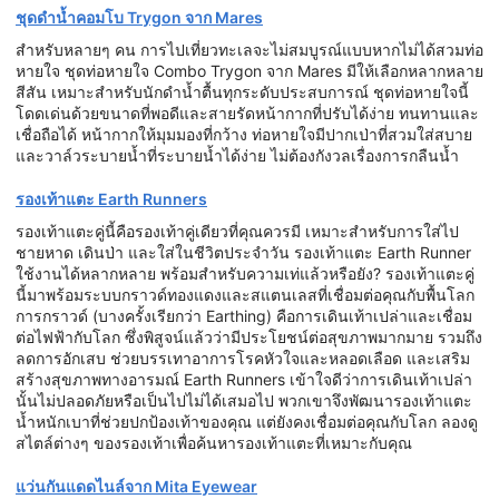
ชุดดำน้ำคอมโบ Trygon จาก Mares
สำหรับหลายๆ คน การไปเที่ยวทะเลจะไม่สมบูรณ์แบบหากไม่ได้สวมท่อ
หายใจ ชุดท่อหายใจ Combo Trygon จาก Mares มีให้เลือกหลากหลาย
สีสัน เหมาะสำหรับนักดำน้ำตื้นทุกระดับประสบการณ์ ชุดท่อหายใจนี้
โดดเด่นด้วยขนาดที่พอดีและสายรัดหน้ากากที่ปรับได้ง่าย ทนทานและ
เชื่อถือได้ หน้ากากให้มุมมองที่กว้าง ท่อหายใจมีปากเป่าที่สวมใส่สบาย
และวาล์วระบายน้ำที่ระบายน้ำได้ง่าย ไม่ต้องกังวลเรื่องการกลืนน้ำ
รองเท้าแตะ Earth Runners
รองเท้าแตะคู่นี้คือรองเท้าคู่เดียวที่คุณควรมี เหมาะสำหรับการใส่ไป
ชายหาด เดินป่า และใส่ในชีวิตประจำวัน รองเท้าแตะ Earth Runner
ใช้งานได้หลากหลาย พร้อมสำหรับความเท่แล้วหรือยัง? รองเท้าแตะคู่
นี้มาพร้อมระบบกราวด์ทองแดงและสแตนเลสที่เชื่อมต่อคุณกับพื้นโลก
การกราวด์ (บางครั้งเรียกว่า Earthing) คือการเดินเท้าเปล่าและเชื่อม
ต่อไฟฟ้ากับโลก ซึ่งพิสูจน์แล้วว่ามีประโยชน์ต่อสุขภาพมากมาย รวมถึง
ลดการอักเสบ ช่วยบรรเทาอาการโรคหัวใจและหลอดเลือด และเสริม
สร้างสุขภาพทางอารมณ์ Earth Runners เข้าใจดีว่าการเดินเท้าเปล่า
นั้นไม่ปลอดภัยหรือเป็นไปไม่ได้เสมอไป พวกเขาจึงพัฒนารองเท้าแตะ
น้ำหนักเบาที่ช่วยปกป้องเท้าของคุณ แต่ยังคงเชื่อมต่อคุณกับโลก ลองดู
สไตล์ต่างๆ ของรองเท้าเพื่อค้นหารองเท้าแตะที่เหมาะกับคุณ
แว่นกันแดดไนล์จาก Mita Eyewear