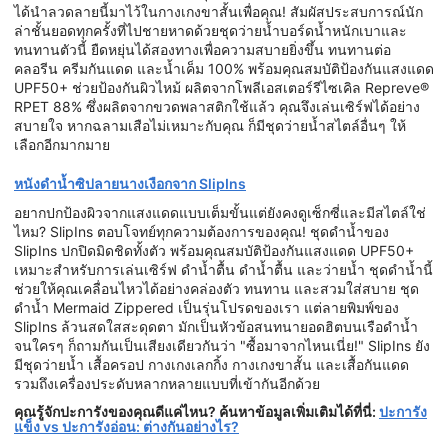
ได้นำลวดลายนี้มาไว้ในกางเกงขาสั้นเพื่อคุณ! สัมผัสประสบการณ์นัก
ล่าชั้นยอดทุกครั้งที่ไปชายหาดด้วยชุดว่ายน้ำบอร์ดน้ำหนักเบาและ
ทนทานตัวนี้ ยืดหยุ่นได้สองทางเพื่อความสบายยิ่งขึ้น ทนทานต่อ
คลอรีน ครีมกันแดด และน้ำเค็ม 100% พร้อมคุณสมบัติป้องกันแสงแดด
UPF50+ ช่วยป้องกันผิวไหม้ ผลิตจากโพลีเอสเตอร์รีไซเคิล Repreve®
RPET 88% ซึ่งผลิตจากขวดพลาสติกใช้แล้ว คุณจึงเล่นเซิร์ฟได้อย่าง
สบายใจ หากฉลามเสือไม่เหมาะกับคุณ ก็มีชุดว่ายน้ำสไตล์อื่นๆ ให้
เลือกอีกมากมาย
หนังดำน้ำซิปลายนางเงือกจาก SlipIns
อยากปกป้องผิวจากแสงแดดแบบเต็มขั้นแต่ยังคงดูเซ็กซี่และมีสไตล์ใช่
ไหม? SlipIns ตอบโจทย์ทุกความต้องการของคุณ! ชุดดำน้ำของ
SlipIns ปกปิดมิดชิดทั้งตัว พร้อมคุณสมบัติป้องกันแสงแดด UPF50+
เหมาะสำหรับการเล่นเซิร์ฟ ดำน้ำตื้น ดำน้ำตื้น และว่ายน้ำ ชุดดำน้ำนี้
ช่วยให้คุณเคลื่อนไหวได้อย่างคล่องตัว ทนทาน และสวมใส่สบาย ชุด
ดำน้ำ Mermaid Zippered เป็นรุ่นโปรดของเรา แต่ลายพิมพ์ของ
SlipIns ล้วนสดใสสะดุดตา มักเป็นหัวข้อสนทนายอดฮิตบนเรือดำน้ำ
จนใครๆ ก็ถามกันเป็นเสียงเดียวกันว่า "ซื้อมาจากไหนเนี่ย!" SlipIns ยัง
มีชุดว่ายน้ำ เสื้อครอป กางเกงเลกกิ้ง กางเกงขาสั้น และเสื้อกันแดด
รวมถึงเครื่องประดับหลากหลายแบบที่เข้ากันอีกด้วย
คุณรู้จักปะการังของคุณดีแค่ไหน? ค้นหาข้อมูลเพิ่มเติมได้ที่นี่:
ปะการัง
แข็ง vs ปะการังอ่อน: ต่างกันอย่างไร?