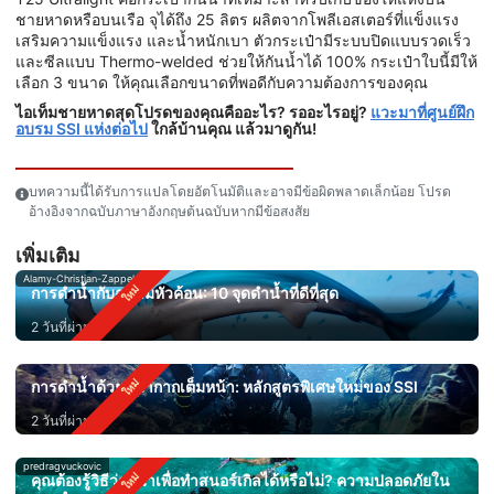
ชายหาดหรือบนเรือ จุได้ถึง 25 ลิตร ผลิตจากโพลีเอสเตอร์ที่แข็งแรง
เสริมความแข็งแรง และน้ำหนักเบา ตัวกระเป๋ามีระบบปิดแบบรวดเร็ว
และซีลแบบ Thermo-welded ช่วยให้กันน้ำได้ 100% กระเป๋าใบนี้มีให้
เลือก 3 ขนาด ให้คุณเลือกขนาดที่พอดีกับความต้องการของคุณ
ไอเท็มชายหาดสุดโปรดของคุณคืออะไร? รออะไรอยู่?
แวะมาที่ศูนย์ฝึก
อบรม SSI แห่งต่อไป
ใกล้บ้านคุณ แล้วมาดูกัน!
บทความนี้ได้รับการแปลโดยอัตโนมัติและอาจมีข้อผิดพลาดเล็กน้อย โปรด
อ้างอิงจากฉบับภาษาอังกฤษต้นฉบับหากมีข้อสงสัย
เพิ่มเติม
Alamy-Christian-Zappel
การดำน้ำกับฉลามหัวค้อน: 10 จุดดำน้ำที่ดีที่สุด
2 วันที่ผ่านมา
การดำน้ำด้วยหน้ากากเต็มหน้า: หลักสูตรพิเศษใหม่ของ SSI
2 วันที่ผ่านมา
predragvuckovic
คุณต้องรู้วิธีว่ายน้ำเพื่อทำสนอร์เกิลได้หรือไม่? ความปลอดภัยใน