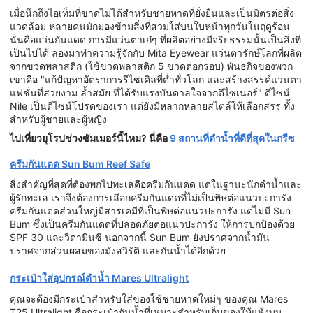
เมื่อนึกถึงไอเท็มที่ขาดไม่ได้สำหรับชายหาดที่ยั่งยืนและเป็นมิตรต่อสิ่ง
แวดล้อม หลายคนมักมองข้ามสิ่งที่สวมใส่บนใบหน้าทุกวันในฤดูร้อน
นั่นคือแว่นกันแดด การมีแว่นตาเก๋ๆ ที่ผลิตอย่างมีจริยธรรมนั้นเป็นสิ่งที่
เป็นไปได้ ลองมาทำความรู้จักกับ Mita Eyewear แว่นตารักษ์โลกที่ผลิต
จากขวดพลาสติก (ใช้ขวดพลาสติก 5 ขวดต่อกรอบ) พันธกิจของพวก
เขาคือ "แก้ปัญหาอัตราการรีไซเคิลที่ต่ำทั่วโลก และสร้างสรรค์แว่นตา
แฟชั่นที่สวยงาม ล้ำสมัย ที่ได้รับแรงบันดาลใจจากดีไซเนอร์" ดีไซน์
Nile เป็นดีไซน์โปรดของเรา แต่ยังมีหลากหลายสไตล์ให้เลือกสรร ทั้ง
สำหรับผู้ชายและผู้หญิง
ไปเที่ยวยุโรปช่วงซัมเมอร์นี้ไหม? นี่คือ
9 สถานที่ดำน้ำที่ดีที่สุดในกรีซ
ครีมกันแดด Sun Bum Reef Safe
สิ่งสำคัญที่สุดที่ต้องพกไปทะเลคือครีมกันแดด แต่ในฐานะนักดำน้ำและ
ผู้รักทะเล เราจึงต้องการเลือกครีมกันแดดที่ไม่เป็นพิษต่อแนวปะการัง
ครีมกันแดดส่วนใหญ่มีสารเคมีที่เป็นพิษต่อแนวปะการัง แต่ไม่มี Sun
Bum ซึ่งเป็นครีมกันแดดที่ปลอดภัยต่อแนวปะการัง ให้การปกป้องด้วย
SPF 30 และวิตามินซี นอกจากนี้ Sun Bum ยังปราศจากน้ำมัน
ปราศจากส่วนผสมของมังสวิรัติ และกันน้ำได้อีกด้วย
กระเป๋าใส่อุปกรณ์ดำน้ำ Mares Ultralight
คุณจะต้องมีกระเป๋าสำหรับใส่ของใช้ชายหาดใหม่ๆ ของคุณ Mares
T25 Ultralight คือกระเป๋ากันน้ำที่เหมาะสำหรับเก็บของให้แห้งบน