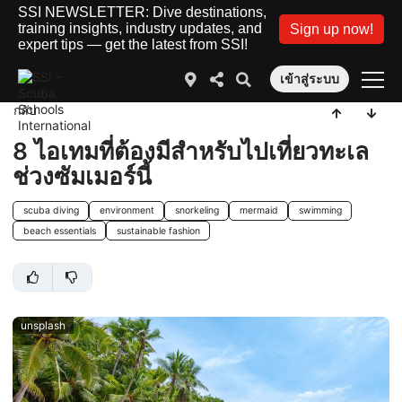
SSI NEWSLETTER: Dive destinations,
training insights, industry updates, and
Sign up now!
expert tips — get the latest from SSI!
เข้าสู่ระบบ
กลับ
8 ไอเทมที่ต้องมีสำหรับไปเที่ยวทะเล
ช่วงซัมเมอร์นี้
scuba diving
environment
snorkeling
mermaid
swimming
beach essentials
sustainable fashion
unsplash