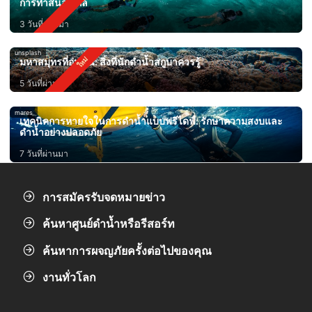
การทำสนอร์เกิล
3 วันที่ผ่านมา
unsplash
มหาสมุทรที่อุ่นขึ้น: สิ่งที่นักดำน้ำสกูบาควรรู้
5 วันที่ผ่านมา
mares
เทคนิคการหายใจในการดำน้ำแบบฟรีไดฟ์: รักษาความสงบและ
ดำน้ำอย่างปลอดภัย
7 วันที่ผ่านมา
การสมัครรับจดหมายข่าว
ค้นหาศูนย์ดำน้ำหรือรีสอร์ท
ค้นหาการผจญภัยครั้งต่อไปของคุณ
งานทั่วโลก