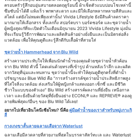
ครอบครัวรู้สึกอบอุ่นสบายตลอดฤดูร้อนนี้ ผ้าเช็ดตัวแบบปอนโชเหล่านี้
ซึมซับน้ำได้ดี แห้งเร็ว พกพาสะดวก และมีให้เลือกหลากหลายสีสันและ
สไตล์ แต่ยังไม่หมดเพียงเท่านั้น! Vivida Lifestyle ยังมีสินค้าลดราคา
มากมายให้เลือกสรร ทั้งเลกกิ้ง สปอร์ตบรา บอร์ดชอร์ต และชุดว่ายน้ำ
ผู้หญิงสุดเก๋ที่จะเปิดตัวในเดือนมิถุนายน 2023 Vivida Lifestyle มุ่งมั่น
ที่จะเรียนรู้วิธีการพัฒนาและผลิตสินค้าอย่างยั่งยืนและเป็นมิตรต่อสิ่ง
แวดล้อม เพื่อให้คุณดูดีและรู้สึกดีกับเสื้อผ้าที่สวมใส่
ชุดว่ายน้ำ Hammerhead จาก Blu Wild
สร้างความประทับใจให้เพื่อนนักดำน้ำของคุณด้วยชุดว่ายน้ำหัวค้อน
จาก Blu Wild ตัวนี้ โดดเด่นด้วยทรงที่เข้ารูป ด้านหลังเว้าลึก และผลิต
จากวัสดุที่นุ่มและทนทาน ชุดว่ายน้ำนี้จะทำให้คุณดูดีทุกครั้งที่ดำน้ำ
ปรัชญาของ Blue Wild คือ "การสร้างสรรค์ชุดว่ายน้ำประสิทธิภาพสูง
ที่ใส่ใจสิ่งแวดล้อม ส่งเสริมให้ผู้หญิงกล้าแสดงออก เซ็กซี่ และมีชีวิต
ชีวาในแบบของตัวเอง" Blu Wild สร้างสรรค์ผลงานที่ยั่งยืน เหนือกาล
เวลา และยั่งยืนด้วยวัสดุที่ยั่งยืนอย่าง ECONL® และ REPREVE® ลองดู
ลายพิมพ์สุดเก๋อื่นๆ ของ Blu Wild ได้เลย!
อยากไปเที่ยวอินโดนีเซียไหม? นี่คือ
คู่มือดำน้ำของเราสำหรับหมู่เกาะกิ
ลี
กางเกงขาสั้นลายฉลามเสือจาก Waterlust
ฉลามเสือมีลวดลายที่สวยงามที่สุดในบรรดาสัตว์ทะเล และ Waterlust