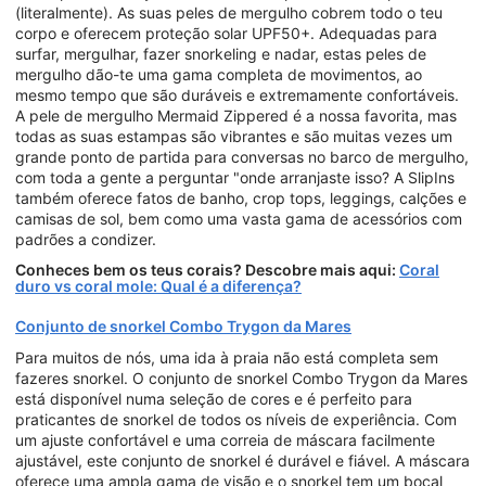
(literalmente). As suas peles de mergulho cobrem todo o teu
corpo e oferecem proteção solar UPF50+. Adequadas para
surfar, mergulhar, fazer snorkeling e nadar, estas peles de
mergulho dão-te uma gama completa de movimentos, ao
mesmo tempo que são duráveis e extremamente confortáveis.
A pele de mergulho Mermaid Zippered é a nossa favorita, mas
todas as suas estampas são vibrantes e são muitas vezes um
grande ponto de partida para conversas no barco de mergulho,
com toda a gente a perguntar "onde arranjaste isso? A SlipIns
também oferece fatos de banho, crop tops, leggings, calções e
camisas de sol, bem como uma vasta gama de acessórios com
padrões a condizer.
Conheces bem os teus corais? Descobre mais aqui:
Coral
duro vs coral mole: Qual é a diferença?
Conjunto de snorkel Combo Trygon da Mares
Para muitos de nós, uma ida à praia não está completa sem
fazeres snorkel. O conjunto de snorkel Combo Trygon da Mares
está disponível numa seleção de cores e é perfeito para
praticantes de snorkel de todos os níveis de experiência. Com
um ajuste confortável e uma correia de máscara facilmente
ajustável, este conjunto de snorkel é durável e fiável. A máscara
oferece uma ampla gama de visão e o snorkel tem um bocal