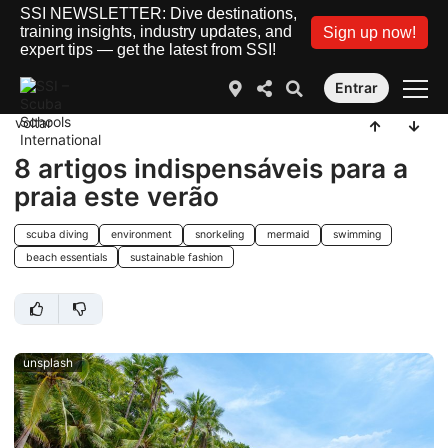
SSI NEWSLETTER: Dive destinations,
training insights, industry updates, and
Sign up now!
expert tips — get the latest from SSI!
Entrar
voltar
8 artigos indispensáveis para a
praia este verão
scuba diving
environment
snorkeling
mermaid
swimming
beach essentials
sustainable fashion
unsplash