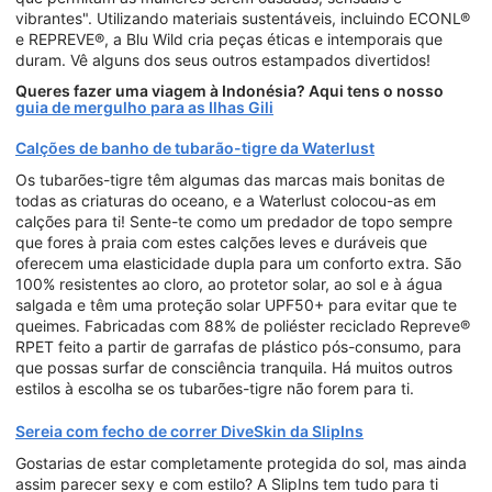
vibrantes". Utilizando materiais sustentáveis, incluindo ECONL®
e REPREVE®, a Blu Wild cria peças éticas e intemporais que
duram. Vê alguns dos seus outros estampados divertidos!
Queres fazer uma viagem à Indonésia? Aqui tens o nosso
guia de mergulho para as Ilhas Gili
Calções de banho de tubarão-tigre da Waterlust
Os tubarões-tigre têm algumas das marcas mais bonitas de
todas as criaturas do oceano, e a Waterlust colocou-as em
calções para ti! Sente-te como um predador de topo sempre
que fores à praia com estes calções leves e duráveis que
oferecem uma elasticidade dupla para um conforto extra. São
100% resistentes ao cloro, ao protetor solar, ao sol e à água
salgada e têm uma proteção solar UPF50+ para evitar que te
queimes. Fabricadas com 88% de poliéster reciclado Repreve®
RPET feito a partir de garrafas de plástico pós-consumo, para
que possas surfar de consciência tranquila. Há muitos outros
estilos à escolha se os tubarões-tigre não forem para ti.
Sereia com fecho de correr DiveSkin da SlipIns
Gostarias de estar completamente protegida do sol, mas ainda
assim parecer sexy e com estilo? A SlipIns tem tudo para ti