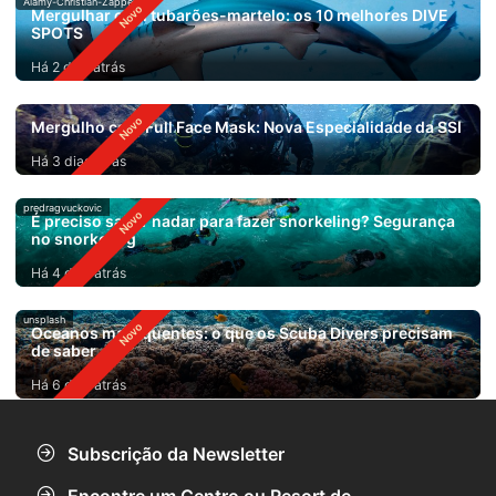
Alamy-Christian-Zappel
Mergulhar com tubarões-martelo: os 10 melhores DIVE
SPOTS
Há 2 dias atrás
Mergulho com Full Face Mask: Nova Especialidade da SSI
Há 3 dias atrás
predragvuckovic
É preciso saber nadar para fazer snorkeling? Segurança
no snorkeling
Há 4 dias atrás
unsplash
Oceanos mais quentes: o que os Scuba Divers precisam
de saber
Há 6 dias atrás
Subscrição da Newsletter