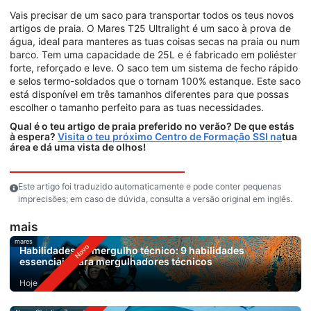
Vais precisar de um saco para transportar todos os teus novos
artigos de praia. O Mares T25 Ultralight é um saco à prova de
água, ideal para manteres as tuas coisas secas na praia ou num
barco. Tem uma capacidade de 25L e é fabricado em poliéster
forte, reforçado e leve. O saco tem um sistema de fecho rápido
e selos termo-soldados que o tornam 100% estanque. Este saco
está disponível em três tamanhos diferentes para que possas
escolher o tamanho perfeito para as tuas necessidades.
Qual é o teu artigo de praia preferido no verão? De que estás
à espera?
Visita o teu próximo Centro de Formação SSI na
tua
área e dá uma vista de olhos!
Este artigo foi traduzido automaticamente e pode conter pequenas
imprecisões; em caso de dúvida, consulta a versão original em inglês.
mais
mares
Habilidades de mergulho técnico: 9 habilidades
essenciais para mergulhadores técnicos
Hoje