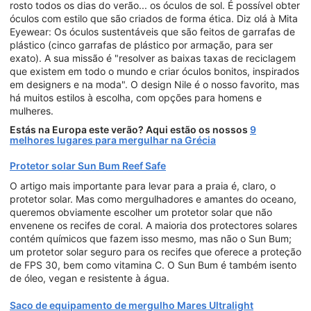
rosto todos os dias do verão... os óculos de sol. É possível obter
óculos com estilo que são criados de forma ética. Diz olá à Mita
Eyewear: Os óculos sustentáveis que são feitos de garrafas de
plástico (cinco garrafas de plástico por armação, para ser
exato). A sua missão é "resolver as baixas taxas de reciclagem
que existem em todo o mundo e criar óculos bonitos, inspirados
em designers e na moda". O design Nile é o nosso favorito, mas
há muitos estilos à escolha, com opções para homens e
mulheres.
Estás na Europa este verão? Aqui estão os nossos
9
melhores lugares para mergulhar na Grécia
Protetor solar Sun Bum Reef Safe
O artigo mais importante para levar para a praia é, claro, o
protetor solar. Mas como mergulhadores e amantes do oceano,
queremos obviamente escolher um protetor solar que não
envenene os recifes de coral. A maioria dos protectores solares
contém químicos que fazem isso mesmo, mas não o Sun Bum;
um protetor solar seguro para os recifes que oferece a proteção
de FPS 30, bem como vitamina C. O Sun Bum é também isento
de óleo, vegan e resistente à água.
Saco de equipamento de mergulho Mares Ultralight