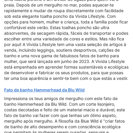
praia. Depois de um mergulho no mar, podes aquecer-te
rapidamente e mudar de roupa discretamente com facilidade
sob esta elegante toalha poncho da Vivida Lifestyle. Com
opções para homem, mulher e criança, toda a família pode ficar
confortável este verão. Estas toalhas poncho são ultra
absorventes, de secagem rápida, fáceis de transportar e podes
escolher entre uma variedade de cores e estilos. Mas não fica
por aqui! A Vivida Lifestyle tem uma vasta seleção de artigos à
venda, incluindo leggings, soutiens desportivos, calções de
banho e uma nova gama de fabulosos fatos de banho para
mulher, que será lançada em junho de 2023. A Vivida Lifestyle
está empenhada em aprender formas sustentáveis e ecológicas
de desenvolver e fabricar os seus produtos, para que possas
ter uma boa aparência e sentir-te bem com o que estás a vestir.
Fato de banho Hammerhead da Blu Wild
Impressiona os teus amigos de mergulho com este fato de
banho Hammerhead da Blu Wild. Com um corte lisonjeiro,
costas decotadas e feito de um material macio e durável, este
fato de banho vai fazer com que tenhas um ótimo aspeto,
mergulho após mergulho. A filosofia da Blue Wild é "criar fatos
de banho de alto desempenho e com consciência ecológica
que permitam às mulheres serem ousadas, sensuais e