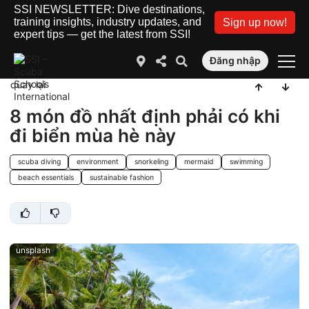
SSI NEWSLETTER: Dive destinations,
training insights, industry updates, and
Sign up now!
expert tips — get the latest from SSI!
Đăng nhập
quay lại
8 món đồ nhất định phải có khi
đi biển mùa hè này
scuba diving
environment
snorkeling
mermaid
swimming
beach essentials
sustainable fashion
unsplash