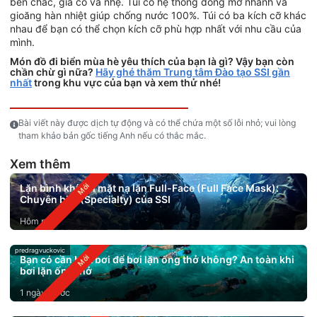
bền chắc, gia cố và nhẹ. Túi có hệ thống đóng mở nhanh và
gioăng hàn nhiệt giúp chống nước 100%. Túi có ba kích cỡ khác
nhau để bạn có thể chọn kích cỡ phù hợp nhất với nhu cầu của
mình.
Món đồ đi biển mùa hè yêu thích của bạn là gì? Vậy bạn còn
chần chừ gì nữa?
Hãy ghé thăm Trung tâm Đào tạo SSI gần
nhất
trong khu vực của bạn và xem thử nhé!
Bài viết này được dịch tự động và có thể chứa một số lỗi nhỏ; vui lòng
tham khảo bản gốc tiếng Anh nếu có thắc mắc.
Xem thêm
Lặn bình khí với mặt nạ lặn Full-Face (Full Face Mask):
Chuyên biệt (Specialty) của SSI
Hôm nay
predragvuckovic
Bạn có cần biết bơi để bơi lặn ống thở không? An toàn khi
bơi lặn ống thở
1 ngày trước