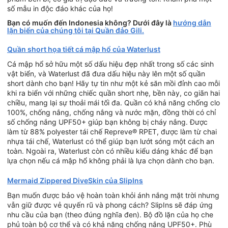
số mẫu in độc đáo khác của họ!
Bạn có muốn đến Indonesia không? Dưới đây là
hướng dẫn
lặn biển của chúng tôi tại Quần đảo Gili.
Quần short họa tiết cá mập hổ của Waterlust
Cá mập hổ sở hữu một số dấu hiệu đẹp nhất trong số các sinh
vật biển, và Waterlust đã đưa dấu hiệu này lên một số quần
short dành cho bạn! Hãy tự tin như một kẻ săn mồi đỉnh cao mỗi
khi ra biển với những chiếc quần short nhẹ, bền này, co giãn hai
chiều, mang lại sự thoải mái tối đa. Quần có khả năng chống clo
100%, chống nắng, chống nắng và nước mặn, đồng thời có chỉ
số chống nắng UPF50+ giúp bạn không bị cháy nắng. Được
làm từ 88% polyester tái chế Repreve® RPET, được làm từ chai
nhựa tái chế, Waterlust có thể giúp bạn lướt sóng một cách an
toàn. Ngoài ra, Waterlust còn có nhiều kiểu dáng khác để bạn
lựa chọn nếu cá mập hổ không phải là lựa chọn dành cho bạn.
Mermaid Zippered DiveSkin của SlipIns
Bạn muốn được bảo vệ hoàn toàn khỏi ánh nắng mặt trời nhưng
vẫn giữ được vẻ quyến rũ và phong cách? SlipIns sẽ đáp ứng
nhu cầu của bạn (theo đúng nghĩa đen). Bộ đồ lặn của họ che
phủ toàn bộ cơ thể và có khả năng chống nắng UPF50+. Phù