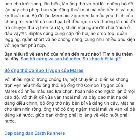
hợp cho lướt sóng, lặn biển, lặn ống thở và bơi lội, những bộ đồ
lặn này cho phép bạn vận động thoải mái mà vẫn bền bỉ và cực
kỳ thoải mái. Bộ đồ lặn Mermaid Zippered là mẫu yêu thích của
chúng tôi, với tất cả các họa tiết đều rực rỡ và thường là chủ đề
trò chuyện thú vị trên tàu lặn, khiến mọi người đều hỏi "mua ở
đâu vậy?!". SlipIns cũng cung cấp đồ bơi, áo crop top, quần
legging, quần short và áo chống nắng, cũng như nhiều phụ kiện
với họa tiết phù hợp.
Bạn hiểu rõ về san hô của mình đến mức nào? Tìm hiểu thêm
tại đây:
San hô cứng và san hô mềm: Sự khác biệt là gì?
Bộ ống thở Combo Trygon của Mares
Với nhiều người trong chúng ta, một chuyến đi biển sẽ không
trọn vẹn nếu thiếu ống thở. Bộ ống thở Combo Trygon của
Mares có nhiều màu sắc lựa chọn, hoàn hảo cho người lặn ở mọi
cấp độ. Với thiết kế vừa vặn thoải mái và dây đeo mặt nạ dễ
dàng điều chỉnh, bộ ống thở này bền bỉ và đáng tin cậy. Mặt nạ
cho tầm nhìn rộng, ống thở có ống ngậm thoải mái và van xả dễ
dàng xả nước, giúp bạn không phải lo lắng về việc nuốt phải
nước.
Dép xăng đan Earth Runners