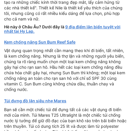
tạo ra những chiếc kính thời trang đẹp mắt, lấy cảm hứng từ
các nhà thiết kế". Thiết kế Nile là thiết kế yêu thích của chúng
tôi, nhưng cũng có rất nhiều kiểu dáng để lựa chọn, phù hợp
cho cả nam và nữ.
Hè này ở Châu Âu? Dưới đây là
9 địa điểm lặn biển tuyệt vời
nhất tại Hy Lạp.
Kem chống nắng Sun Bum Reef Safe
Vật dụng quan trọng nhất cần mang theo khi đi biển, tất nhiên,
là kem chống nắng. Nhưng là thợ lặn và những người yêu biển,
chúng ta rõ ràng muốn chọn một loại kem chống nắng không
gây hại cho rạn san hô. Hầu hết các loại kem chống nắng đều
chứa hóa chất gây hại, nhưng Sun Bum thì không; một loại kem
chống nắng an toàn cho rạn san hô với chỉ số SPF 30 cùng
vitamin C. Sun Bum cũng không chứa dầu, thuần chay và
chống nước.
Túi đựng đồ lặn siêu nhẹ Mares
Bạn sẽ cần một chiếc túi để đựng tất cả các vật dụng đi biển
mới của mình. Túi Mares T25 Ultralight là một chiếc túi chống
nước lý tưởng để giữ đồ đạc của bạn khô ráo trên bãi biển hoặc
trên thuyền. Túi có dung tích 25 lít và được làm từ polyester