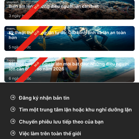
unsplash
Biển ấm lên: Những điều người lặn cần biết
3 ngày trước
mares
Kỹ thuật thở trong lặn tự do: Giữ bình tĩnh và lặn an toàn
hơn
5 ngày trước
zoggs
Bài học bơi cho người lớn mới bắt đầu: Những điều người
lớn cần biết vào năm 2026
6 ngày trước
Đăng ký nhận bản tin
Tìm một trung tâm lặn hoặc khu nghỉ dưỡng lặn
Chuyến phiêu lưu tiếp theo của bạn
Việc làm trên toàn thế giới