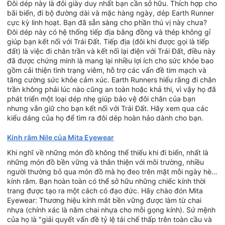
Đôi dép này là đôi giày duy nhất bạn cần sở hữu. Thích hợp cho
bãi biển, đi bộ đường dài và mặc hàng ngày, dép Earth Runner
cực kỳ linh hoạt. Bạn đã sẵn sàng cho phần thú vị này chưa?
Đôi dép này có hệ thống tiếp địa bằng đồng và thép không gỉ
giúp bạn kết nối với Trái Đất. Tiếp địa (đôi khi được gọi là tiếp
đất) là việc đi chân trần và kết nối lại điện với Trái Đất, điều này
đã được chứng minh là mang lại nhiều lợi ích cho sức khỏe bao
gồm cải thiện tình trạng viêm, hỗ trợ các vấn đề tim mạch và
tăng cường sức khỏe cảm xúc. Earth Runners hiểu rằng đi chân
trần không phải lúc nào cũng an toàn hoặc khả thi, vì vậy họ đã
phát triển một loại dép nhẹ giúp bảo vệ đôi chân của bạn
nhưng vẫn giữ cho bạn kết nối với Trái Đất. Hãy xem qua các
kiểu dáng của họ để tìm ra đôi dép hoàn hảo dành cho bạn.
Kính râm Nile của Mita Eyewear
Khi nghĩ về những món đồ không thể thiếu khi đi biển, nhất là
những món đồ bền vững và thân thiện với môi trường, nhiều
người thường bỏ qua món đồ mà họ đeo trên mặt mỗi ngày hè…
kính râm. Bạn hoàn toàn có thể sở hữu những chiếc kính thời
trang được tạo ra một cách có đạo đức. Hãy chào đón Mita
Eyewear: Thương hiệu kính mắt bền vững được làm từ chai
nhựa (chính xác là năm chai nhựa cho mỗi gọng kính). Sứ mệnh
của họ là "giải quyết vấn đề tỷ lệ tái chế thấp trên toàn cầu và