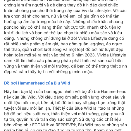
chóng làm ấm người và dễ dàng thay đồ kín đáo dưới chiếc
khăn choàng poncho thời trang này của Vivida Lifestyle. Với các
lựa chọn dành cho nam, nữ và trẻ em, cả gia đình có thể tận
hưởng sự ấm áp trong mùa hè này. Những chiếc khăn choàng
poncho này có khả năng thấm hút cực tốt, nhanh khô, tiện lợi
khi đi du lịch và bạn có thể lựa chọn từ nhiều màu sắc và kiểu
dáng. Nhưng không chỉ dừng lại ở đó! Vivida Lifestyle đang có
rất nhiều sản phẩm giảm giá, bao gồm quần legging, áo ngực
thể thao, quần short lướt sóng và một loạt đồ bơi nữ tuyệt đẹp
hoàn toàn mới sẽ ra mắt vào tháng 6 năm 2023. Vivida Lifestyle
cam kết tìm hiểu các phương pháp phát triển và sản xuất bền
vững và thân thiện với môi trường, để bạn có thể trông thật xinh
đẹp và cảm thấy tự tin với những gì mình mặc.
Đồ bơi Hammerhead của Blu Wild
Hãy làm bạn lặn của bạn ngạc nhiên với bộ đồ bơi Hammerhead
này của Blu Wild. Với kiểu dáng ôm sát, phần lưng khoét sâu và
chất liệu mềm mại, bền bỉ, bộ đồ bơi này sẽ giúp bạn trông thật
tuyệt vời sau mỗi lần lặn. Triết lý của Blue Wild là "tạo ra những
bộ đồ bơi hiệu suất cao, thân thiện với môi trường, giúp phụ nữ
tự tin, quyến rũ và tràn đầy sức sống". Sử dụng các chất liệu
bền vững như ECONL® và REPREVE®, Blu Wild tạo ra những sản
phẩm bền bỉ, có giá trị đạo đức và trường tồn. Khám phá một