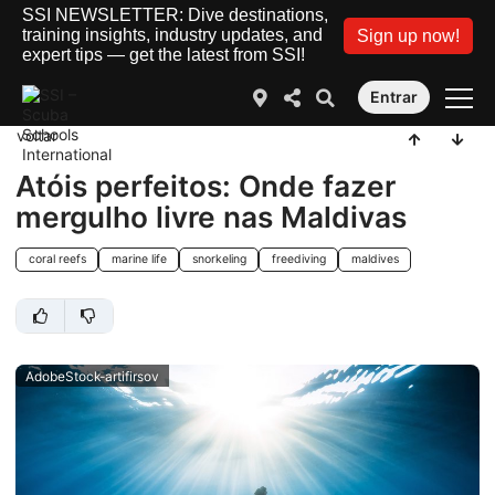
SSI NEWSLETTER: Dive destinations,
training insights, industry updates, and
Sign up now!
expert tips — get the latest from SSI!
Entrar
voltar
Atóis perfeitos: Onde fazer
mergulho livre nas Maldivas
coral reefs
marine life
snorkeling
freediving
maldives
AdobeStock-artifirsov