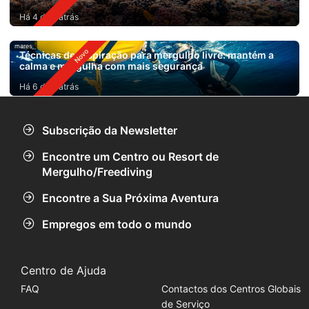
Há 4 dias atrás
mares
Técnicas de respiração para mergulho livre: mantém a
calma e mergulha com mais segurança
Há 6 dias atrás
Subscrição da Newsletter
Encontre um Centro ou Resort de
Mergulho/Freediving
Encontre a Sua Próxima Aventura
Empregos em todo o mundo
Centro de Ajuda
FAQ
Contactos dos Centros Globais
de Serviço