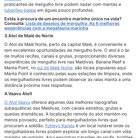
praticantes de mergulho livre podem nadar com mantas e
tubarões-baleia
em águas pouco profundas.
Estás à procura de um encontro marinho único na vida?
Consulta:
Lista de desejos de mergulho: As 6 melhores
experiências com a megafauna marinha
3.Atol de Malé do Norte
O Atol de Malé Norte, perto da capital Malé, é conveniente e
tem excelentes oportunidades de mergulho livre. O atol é o lar
de muitos recifes, canais e grutas, proporcionando diversas
experiências de mergulho livre nas Maldivas. Banana Reef e
Manta Point, no
sul de Malé Norte,
são locais populares aqui.
Manta Point é conhecido pelas suas estações de limpeza, onde
os mergulhadores livres podem observar as raias manta a uma
distância próxima mas respeitosa.
4.Vaavu Atoll
O Atol Vaavu
oferece algumas das melhores topografias
subaquáticas das Maldivas, com canais estreitos, grutas e
quedas dramáticas. A localização remota do atol mantém-no
menos povoado, perfeito para mergulhadores livres que
procuram a solidão.
Fotteyo Kandu
é um local notável onde os
mergulhadores livres podem explorar um longo canal com vida
marinha abundante. Aqui encontras tubarões de recife, bodiões