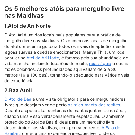
Os 5 melhores atóis para mergulho livre
nas Maldivas
1.Atol de Ari Norte
O Atol Ari é um dos locais mais populares para a prática de
mergulho livre nas Maldivas. Os numerosos locais de mergulho
do atol oferecem algo para todos os níveis de aptidão, desde
lagoas suaves a quedas emocionantes. Maaya Thila, um local
popular no
Atol de Ari Norte
, é famoso pela sua abundância de
vida marinha, incluindo tubarões de recife,
raias-águia
e corais
moles coloridos. As profundidades aqui variam de 5 a 30
metros (16 a 100 pés), tornando-o adequado para vários níveis
de experiência.
2.Baa Atoll
O Atol de Baa
é uma visita obrigatória para os mergulhadores
livres que desejam ver de perto
as raias-manta dos recifes
.
Durante a época alta, centenas de mantas juntam-se na área,
criando uma visão verdadeiramente espetacular. O ambiente
protegido do Atol de Baa é ideal para um mergulho livre
descontraído nas Maldivas, com pouca corrente.
A Baía de
Hanifaru
oferece uma experiência inesquecível, onde os