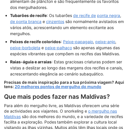
alimentam de plâncton e são frequentemente os favoritos
dos mergulhadores.
Tubarões de recife
: Os tubarões
de recife de
ponta negra
,
de ponta branca
e
cinzentos
são normalmente avistados em
vários atóis, acrescentando um elemento excitante aos
mergulhos.
Peixes de recife coloridos
:
Peixe-papagaio
,
peixe-anjo
,
peixe-borboleta
e
peixe-palhaço
são apenas algumas das
espécies vibrantes que compõem os recifes das Maldivas.
Raias-águia e arraias
: Estas graciosas criaturas podem ser
vistas a deslizar ao longo das margens dos recifes e canais,
acrescentando elegância ao cenário subaquático.
Precisas de mais inspiração para a tua próxima viagem? Aqui
tens:
20 melhores pontos de mergulho do mundo
Que mais podes fazer nas Maldivas?
Para além do mergulho livre, as Maldivas oferecem uma série
de actividades aos viajantes. O snorkeling e
o mergulho nas
Maldivas
são dos melhores do mundo, e a variedade de recifes
facilita a exploração. Podes
também explorar a cultura local
visitando as ilhas vizinhas. Muitos atóis têm ilhas locais onde os