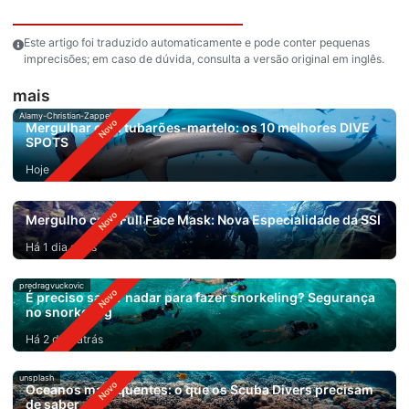
Este artigo foi traduzido automaticamente e pode conter pequenas
imprecisões; em caso de dúvida, consulta a versão original em inglês.
mais
Alamy-Christian-Zappel
Mergulhar com tubarões-martelo: os 10 melhores DIVE
SPOTS
Hoje
Mergulho com Full Face Mask: Nova Especialidade da SSI
Há 1 dia atrás
predragvuckovic
É preciso saber nadar para fazer snorkeling? Segurança
no snorkeling
Há 2 dias atrás
unsplash
Oceanos mais quentes: o que os Scuba Divers precisam
de saber