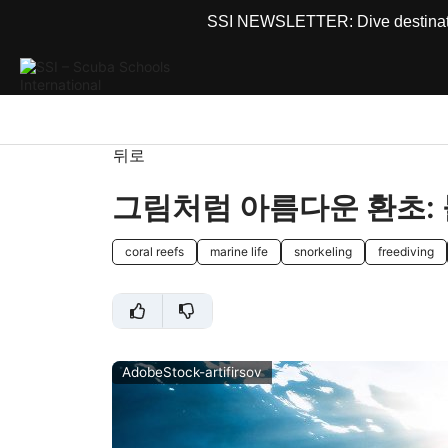
SSI NEWSLETTER: Dive destinations
뒤로
그림처럼 아름다운 환초:
coral reefs
marine life
snorkeling
freediving
AdobeStock-artifirsov