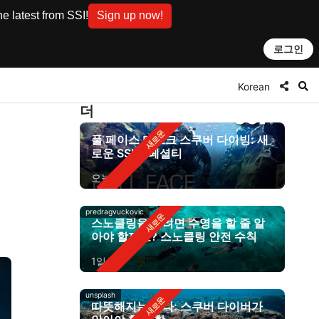
e latest from SSI!
Sign up now!
로그인
Korean
더
풀 페이스 마스크 스쿠버 다이빙: 새
로운 SSI 스페셜티
오늘
predragvuckovic
스노클링을 하려면 수영을 할 줄 알
아야 할까요? 스노클링 안전 수칙
1일 전
unsplash
따뜻해지는 바다: 스쿠버 다이버가