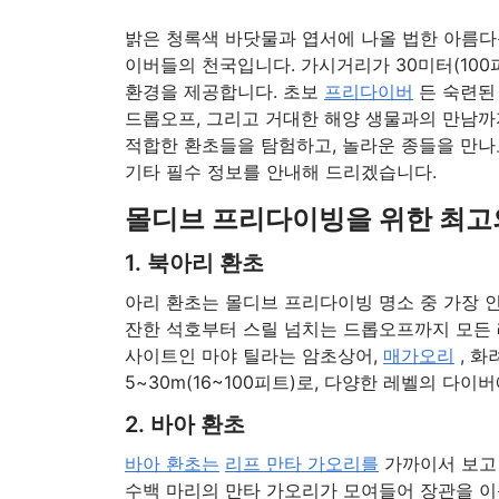
밝은 청록색 바닷물과 엽서에 나올 법한 아름
이버들의 천국입니다. 가시거리가 30미터(10
환경을 제공합니다. 초보
프리다이버
든 숙련
드롭오프, 그리고 거대한 해양 생물과의 만남
적합한 환초들을 탐험하고, 놀라운 종들을 만나
기타 필수 정보를 안내해 드리겠습니다.
몰디브 프리다이빙을 위한 최고의
1. 북아리 환초
아리 환초는 몰디브 프리다이빙 명소 중 가장 인
잔한 석호부터 스릴 넘치는 드롭오프까지 모든
사이트인 마야 틸라는 암초상어,
매가오리
, 화
5~30m(16~100피트)로, 다양한 레벨의 다이
2. 바아 환초
바아 환초는
리프 만타 가오리를
가까이서 보고 
수백 마리의 만타 가오리가 모여들어 장관을 이