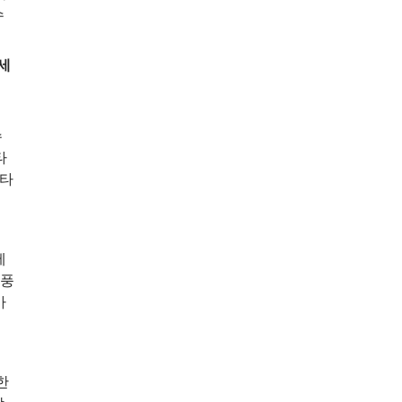
수
세
수
타
만타
에
풍
아
한