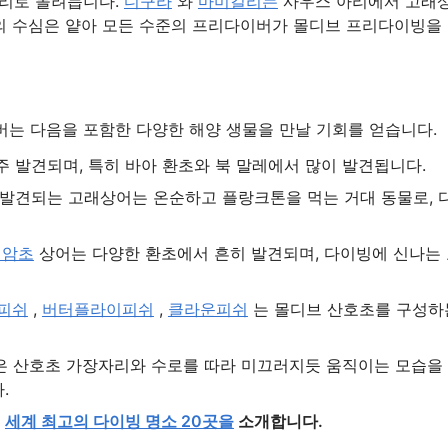
아리로 몰려듭니다.
디구라
와
마미길리는
사우스 아리에서 고래
역의 수심은 얕아 모든 수준의 프리다이버가 몰디브 프리다이빙을
는 다음을 포함한 다양한 해양 생물을 만날 기회를 얻습니다.
주 발견되며, 특히 바아 환초와 북 말레에서 많이 발견됩니다.
 발견되는 고래상어는 온순하고 플랑크톤을 먹는 거대 동물로, 
색암초
상어는 다양한 환초에서 흔히 발견되며, 다이빙에 신나는
피쉬
,
버터플라이피쉬
,
클라운피쉬
는 몰디브 산호초를 구성하
들은 산호초 가장자리와 수로를 따라 미끄러지듯 움직이는 모습을
.
?
세계 최고의 다이빙 명소 20곳을
소개합니다.