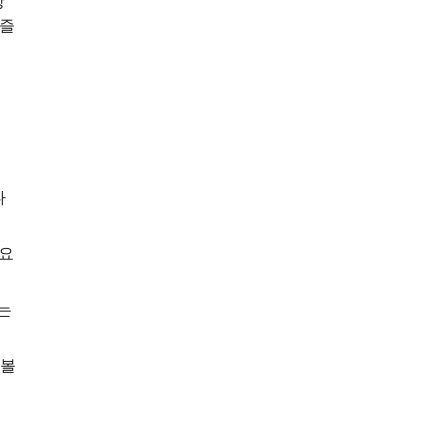
상
 즐
다
 요
는
 볼