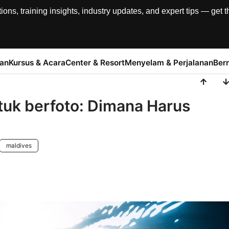
, training insights, industry updates, and expert tips — get th
han
Kursus & Acara
Center & Resort
Menyelam & Perjalanan
Ber
tuk berfoto: Dimana Harus
maldives