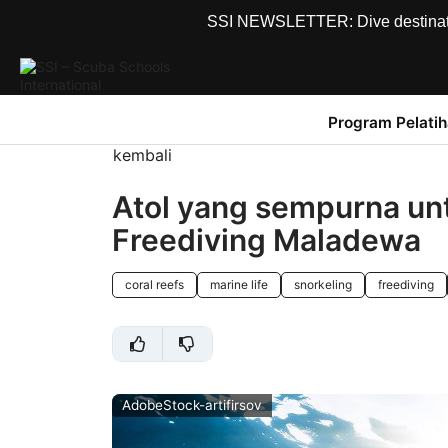
SSI NEWSLETTER: Dive destinations
Program Pelati
kembali
Atol yang sempurna un
Freediving Maladewa
coral reefs
marine life
snorkeling
freediving
AdobeStock-artifirsov