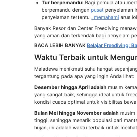
Tur berpemandu:
Bagi pemula atau mere
berpemandu dengan
pusat
penyelaman l
penyelaman tertentu
, memahami
arus lo
Banyak Resor dan Center Freediving mena
yang aman dan terkendali bagi penyelam pe
BACA LEBIH BANYAK
Belajar Freediving: 
Waktu Terbaik untuk Mengu
Maladewa menikmati suhu hangat sepanjang 
tergantung pada apa yang ingin Anda lihat:
Desember hingga April adalah
musim kemar
yang sangat baik, sehingga ideal untuk freed
kondisi cuaca optimal untuk visibilitas baw
Bulan Mei hingga November adalah
musim h
tinggi, sehingga menarik populasi pari mant
hujan, ini adalah waktu terbaik untuk meliha