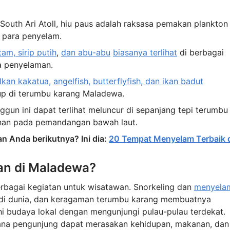
outh Ari Atoll, hiu paus adalah raksasa pemakan plankton
t para penyelam.
itam, sirip putih
,
dan abu-abu
biasanya terlihat
di berbagai
a penyelaman.
Ikan kakatua,
angelfish,
butterflyfish, dan ikan badut
up di terumbu karang Maladewa.
gun ini dapat terlihat meluncur di sepanjang tepi terumbu
nan pada pemandangan bawah laut.
an Anda berikutnya? Ini dia:
20 Tempat Menyelam Terbaik 
an di Maladewa?
rbagai kegiatan untuk wisatawan. Snorkeling dan
menyela
di dunia, dan keragaman terumbu karang membuatnya
hi budaya lokal dengan mengunjungi pulau-pulau terdekat.
 mana pengunjung dapat merasakan kehidupan, makanan, dan