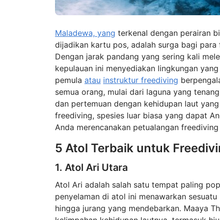
Maladewa, yang
terkenal dengan perairan bi
dijadikan kartu pos, adalah surga bagi par
Dengan jarak pandang yang sering kali meleb
kepulauan ini menyediakan lingkungan yang
pemula
atau
instruktur freediving
berpenga
semua orang, mulai dari laguna yang tena
dan pertemuan dengan kehidupan laut yang b
freediving, spesies luar biasa yang dapat 
Anda merencanakan petualangan freedivin
5 Atol Terbaik untuk Freediv
1. Atol Ari Utara
Atol Ari adalah salah satu tempat paling po
penyelaman di atol ini menawarkan sesuatu u
hingga jurang yang mendebarkan. Maaya Thil