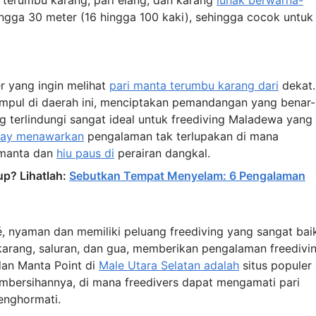
 terumbu karang, pari elang, dan karang
lunak berwarna-
hingga 30 meter (16 hingga 100 kaki), sehingga cocok untuk
r yang ingin melihat
pari manta terumbu karang dari
dekat.
mpul di daerah ini, menciptakan pemandangan yang benar-
g terlindungi sangat ideal untuk freediving Maladewa yang
Bay menawarkan
pengalaman tak terlupakan di mana
 manta dan
hiu paus di
perairan dangkal.
up? Lihatlah:
Sebutkan Tempat Menyelam: 6 Pengalaman
é, nyaman dan memiliki peluang freediving yang sangat bai
karang, saluran, dan gua, memberikan pengalaman freedivi
an Manta Point di
Male Utara Selatan adalah
situs populer 
pembersihannya, di mana freedivers dapat mengamati pari
enghormati.