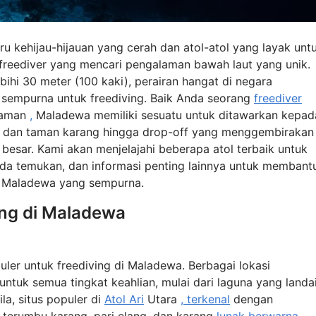
ru kehijau-hijauan yang cerah dan atol-atol yang layak unt
a freediver yang mencari pengalaman bawah laut yang unik.
ihi 30 meter (100 kaki), perairan hangat di negara
 sempurna untuk freediving. Baik Anda seorang
freediver
laman
,
Maladewa memiliki sesuatu untuk ditawarkan kepad
ng dan taman karang hingga drop-off yang menggembirakan
esar. Kami akan menjelajahi beberapa atol terbaik untuk
Anda temukan, dan informasi penting lainnya untuk membant
g Maladewa yang sempurna.
ing di Maladewa
puler untuk freediving di Maladewa. Berbagai lokasi
ntuk semua tingkat keahlian, mulai dari laguna yang landa
a, situs populer di
Atol Ari
Utara
, terkenal
dengan