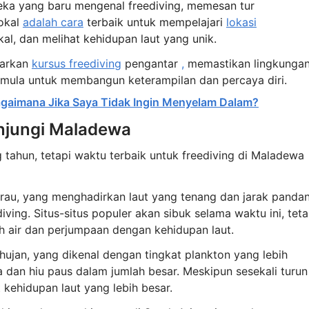
ka yang baru mengenal freediving, memesan tur
okal
adalah cara
terbaik untuk mempelajari
lokasi
kal, dan melihat kehidupan laut yang unik.
warkan
kursus freediving
pengantar
,
memastikan lingkunga
mula untuk membangun keterampilan dan percaya diri.
Bagaimana Jika Saya Tidak Ingin Menyelam Dalam?
njungi Maladewa
tahun, tetapi waktu terbaik untuk freediving di Maladewa
au, yang menghadirkan laut yang tenang dan jarak panda
iving. Situs-situs populer akan sibuk selama waktu ini, teta
ah air dan perjumpaan dengan kehidupan laut.
ujan, yang dikenal dengan tingkat plankton yang lebih
a dan hiu paus dalam jumlah besar. Meskipun sesekali turun
t kehidupan laut yang lebih besar.