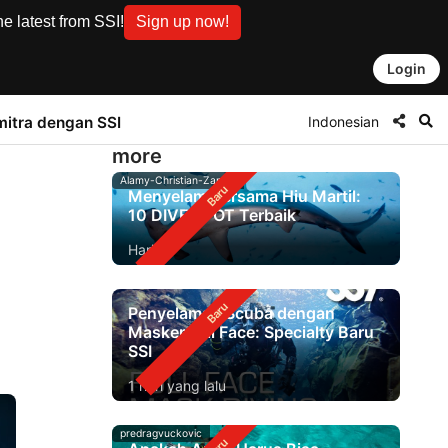
e latest from SSI!
Sign up now!
Login
Indonesian
mitra dengan SSI
more
Alamy-Christian-Zappel
Menyelam Bersama Hiu Martil:
10 DIVE SPOT Terbaik
Hari ini
Penyelaman Scuba dengan
Masker Full Face: Specialty Baru
SSI
1 hari yang lalu
predragvuckovic