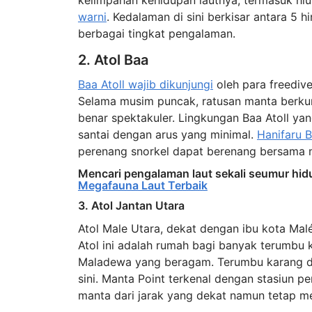
kelimpahan kehidupan lautnya, termasuk hiu
warni
. Kedalaman di sini berkisar antara 5 
berbagai tingkat pengalaman.
2. Atol Baa
Baa Atoll wajib dikunjungi
oleh para freedive
Selama musim puncak, ratusan manta berku
benar spektakuler. Lingkungan Baa Atoll yan
santai dengan arus yang minimal.
Hanifaru 
perenang snorkel dapat berenang bersama
Mencari pengalaman laut sekali seumur hid
Megafauna Laut Terbaik
3. Atol Jantan Utara
Atol Male Utara, dekat dengan ibu kota Mal
Atol ini adalah rumah bagi banyak terumbu 
Maladewa yang beragam. Terumbu karang d
sini. Manta Point terkenal dengan stasiun 
manta dari jarak yang dekat namun tetap m