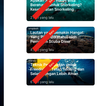
Apakah Anda Harus Bisa
Berenang untuk Snorkeling?
Keselamatan Snorkeling
2 hari yang lalu
unsplash
Lautan yang Semakin Hangat:
Yang Perlu Diketahui oleh
Penyelam Scuba Diver
4 hari yang lalu
mares
Teknik Pernapasan untuk
Freediving: Tetap Tenang dan
Selam dengan Lebih Aman
6 hari yang lalu