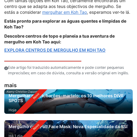
Com tantas opções em Koh Tao, certamente encontrarás um
centro que se adapta aos teus objectivos de mergulho. Se
estás a considerar
mergulhar em Koh Tao
, esperamos ver-te lá.
Estás pronto para explorar as águas quentes e límpidas de
Koh Tao?
Descobre centros de topo e planeia a tua aventura de
mergulho em Koh Tao aqui:
EXPLORA CENTROS DE MERGULHO EM KOH TAO
Este artigo foi traduzido automaticamente e pode conter pequenas
imprecisões; em caso de dúvida, consulta a versão original em inglês.
mais
Alamy-Christian-Zappel
Mergulhar com tubarões-martelo: os 10 melhores DIVE
SPOTS
Hoje
Mergulho com Full Face Mask: Nova Especialidade da SSI
Há 1 dia atrás