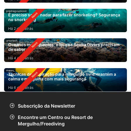
predragvuckovic
É preciso saber nadar para fazer snorkeling? Segurança
no snorkeling
Há 2 dias atrás
unsplash
Oceanos mais quentes: o que os Scuba Divers precisam
de saber
Há 4 dias atrás
mares
Técnicas de respiração para mergulho livre: mantém a
calma e mergulha com mais segurança
Há 6 dias atrás
Subscrição da Newsletter
Encontre um Centro ou Resort de
Mergulho/Freediving