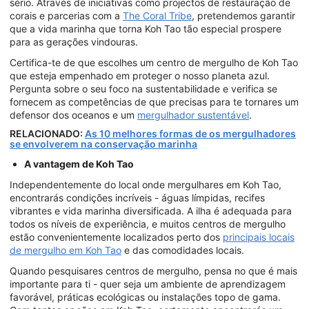
sério. Através de iniciativas como projectos de restauração de
corais e parcerias com a
The Coral Tribe
, pretendemos garantir
que a vida marinha que torna Koh Tao tão especial prospere
para as gerações vindouras.
Certifica-te de que escolhes um centro de mergulho de Koh Tao
que esteja empenhado em proteger o nosso planeta azul.
Pergunta sobre o seu foco na sustentabilidade e verifica se
fornecem as competências de que precisas para te tornares um
defensor dos oceanos e um
mergulhador sustentável
.
RELACIONADO:
As 10 melhores formas de os mergulhadores
se envolverem na conservação marinha
A vantagem de Koh Tao
Independentemente do local onde mergulhares em Koh Tao,
encontrarás condições incríveis - águas límpidas, recifes
vibrantes e vida marinha diversificada. A ilha é adequada para
todos os níveis de experiência, e muitos centros de mergulho
estão convenientemente localizados perto dos
principais locais
de mergulho em Koh Tao
e das comodidades locais.
Quando pesquisares centros de mergulho, pensa no que é mais
importante para ti - quer seja um ambiente de aprendizagem
favorável, práticas ecológicas ou instalações topo de gama.