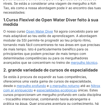
níveis. Se estás a considerar uma viagem de mergulho a Koh
Tao, eis como a nossa abordagem pode ir ao encontro das tuas
necessidades:
1.Curso Flexível de Open Water Diver feito à sua
medida
O nosso curso
Open Water Diver
foi agora concebido para ser
mais adaptável ao teu estilo de aprendizagem. A abordagem
modular da SSI permite-te progredir ao teu próprio ritmo,
tornando mais fácil concentrares-te nas áreas em que precisas
de mais tempo. Isto é particularmente benéfico para os
principiantes que podem precisar de mais tempo com
determinadas competências ou para os mergulhadores
avançados que se concentram no treino de
mergulho técnico
.
2. grande variedade de cursos de especialidade
Se estás à procura de expandir as tuas competências,
oferecemos uma vasta gama de cursos de especialidade,
desde o
mergulho profundo
e
o mergulho noturno
até ao
Nitrox
com ar enriquecido
e
especialidades ecológicas
únicas. Estes
cursos proporcionam um mergulho profundo em cada disciplina
- trocadilho intencional, combinando teoria abrangente e
prática na água. Quer procures aventura ou conhecimento, há