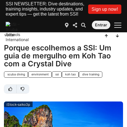
SSI NEWSLETTER: Dive destinations,
training insights, industry updates, and
Sign up now!
expert tips — get the latest from SSI!
Entrar
voltar
Porque escolhemos a SSI: Um
guia de mergulho em Koh Tao
com a Crystal Dive
scuba diving
environment
ssi
koh tao
dive training
iStock-saiko3p