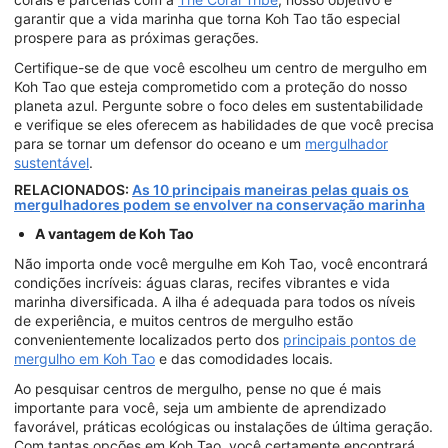
garantir que a vida marinha que torna Koh Tao tão especial
prospere para as próximas gerações.
Certifique-se de que você escolheu um centro de mergulho em
Koh Tao que esteja comprometido com a proteção do nosso
planeta azul. Pergunte sobre o foco deles em sustentabilidade
e verifique se eles oferecem as habilidades de que você precisa
para se tornar um defensor do oceano e um
mergulhador
sustentável
.
RELACIONADOS:
As 10 principais maneiras pelas quais os
mergulhadores podem se envolver na conservação marinha
A vantagem de Koh Tao
Não importa onde você mergulhe em Koh Tao, você encontrará
condições incríveis: águas claras, recifes vibrantes e vida
marinha diversificada. A ilha é adequada para todos os níveis
de experiência, e muitos centros de mergulho estão
convenientemente localizados perto dos
principais pontos de
mergulho em Koh Tao
e das comodidades locais.
Ao pesquisar centros de mergulho, pense no que é mais
importante para você, seja um ambiente de aprendizado
favorável, práticas ecológicas ou instalações de última geração.
Com tantas opções em Koh Tao, você certamente encontrará