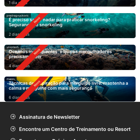
1 dia atrás
predragvuckovic
É preciso saber nadar para praticar snorkeling?
Segurança no snorkeling
2 dias atrás
unsplash
Oceanos mais quentes: o que os mergulhadores
precisam saber
4 dias atrás
mares
Técnicas de respiração para mergulho livre: mantenha a
calma e mergulhe com mais segurança
6 dias atrás
Assinatura de Newsletter
Encontre um Centro de Treinamento ou Resort