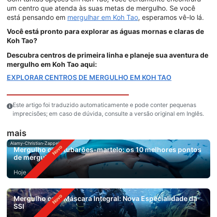
um centro que atenda às suas metas de mergulho. Se você
está pensando em
mergulhar em Koh Tao
, esperamos vê-lo lá.
Você está pronto para explorar as águas mornas e claras de
Koh Tao?
Descubra centros de primeira linha e planeje sua aventura de
mergulho em Koh Tao aqui:
EXPLORAR CENTROS DE MERGULHO EM KOH TAO
Este artigo foi traduzido automaticamente e pode conter pequenas
imprecisões; em caso de dúvida, consulte a versão original em Inglês.
mais
Alamy-Christian-Zappel
Mergulho com tubarões-martelo: os 10 melhores pontos
de mergulho
Hoje
Mergulho com Máscara Integral: Nova Especialidade da
SSI