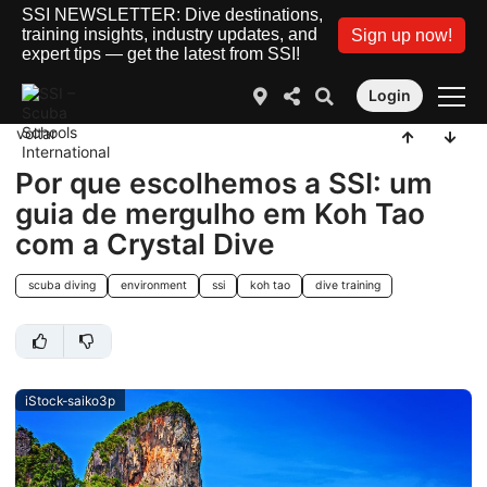
SSI NEWSLETTER: Dive destinations,
training insights, industry updates, and
Sign up now!
expert tips — get the latest from SSI!
Login
voltar
Por que escolhemos a SSI: um
guia de mergulho em Koh Tao
com a Crystal Dive
scuba diving
environment
ssi
koh tao
dive training
iStock-saiko3p