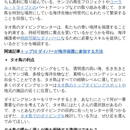
ちも真剣に取り組んでいる。サンゴの再生プロジェクトや
コーラ
ル・トライブとの
パートナーシップなどの取り組みを通じて、タオ
島を特別な場所にしている海洋生物が何世代にもわたって繁栄する
ことを目指している。
タオ島のダイビングセンターは、私たちの青い地球を保護すること
を約束する。持続可能性に重点を置いているかどうかを尋ね、海洋
擁護者や
持続可能なダイバーに
なるために必要なスキルを提供して
いるかどうかを確認する。
関連記事
トップ10 ダイバーが海洋保護に参加する方法
タオ島の利点
タオ島のどこでダイビングをしても、透明度の高い海、生き生きと
したサンゴ礁、多様な海洋生物など、素晴らしいコンディションに
出会うことができる。タオ島はすべての経験レベルに適しており、
多くのダイビングセンターは
タオ島のトップダイビングスポットや
地元の施設の近くに位置している。
ダイビングセンターをリサーチするとき、あなたにとって何が一番
重要なのかを考えてみて。タオ島にはたくさんの選択肢があるの
で、きっとあなたのダイビングの目的に合ったセンターが見つかる
はずだ。
タオ島でのダイビングを
検討している方は、ぜひ足を運ん
でみてほしい。
タオ島の暖かく澄んだ海を探検する準備はできた？