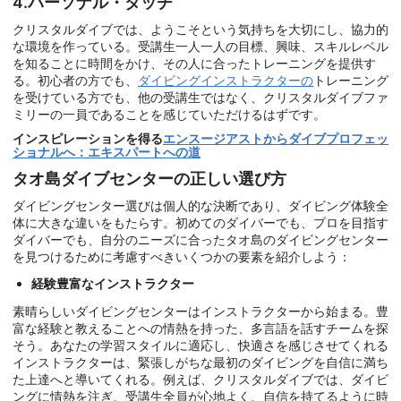
4.パーソナル・タッチ
クリスタルダイブでは、ようこそという気持ちを大切にし、協力的
な環境を作っている。受講生一人一人の目標、興味、スキルレベル
を知ることに時間をかけ、その人に合ったトレーニングを提供す
る。初心者の方でも、
ダイビングインストラクターの
トレーニング
を受けている方でも、他の受講生ではなく、クリスタルダイブファ
ミリーの一員であることを感じていただけるはずです。
インスピレーションを得る
エンスージアストからダイブプロフェッ
ショナルへ：エキスパートへの道
タオ島ダイブセンターの正しい選び方
ダイビングセンター選びは個人的な決断であり、ダイビング体験全
体に大きな違いをもたらす。初めてのダイバーでも、プロを目指す
ダイバーでも、自分のニーズに合ったタオ島のダイビングセンター
を見つけるために考慮すべきいくつかの要素を紹介しよう：
経験豊富なインストラクター
素晴らしいダイビングセンターはインストラクターから始まる。豊
富な経験と教えることへの情熱を持った、多言語を話すチームを探
そう。あなたの学習スタイルに適応し、快適さを感じさせてくれる
インストラクターは、緊張しがちな最初のダイビングを自信に満ち
た上達へと導いてくれる。例えば、クリスタルダイブでは、ダイビ
ングに情熱を注ぎ、受講生全員が心地よく、自信を持てるように時