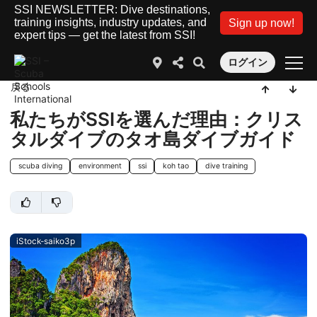
SSI NEWSLETTER: Dive destinations,
training insights, industry updates, and
Sign up now!
expert tips — get the latest from SSI!
ログイン
戻る
私たちがSSIを選んだ理由：クリス
タルダイブのタオ島ダイブガイド
scuba diving
environment
ssi
koh tao
dive training
iStock-saiko3p