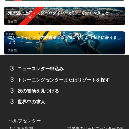
unsplash
海水温の上昇：スクーバダイバーが知っておくべきこと
5日前
mares
フリーダイビングの呼吸法：落ち着いて、より安全に潜りまし
ょう
7日前
ニュースレター申込み
トレーニングセンターまたはリゾートを探す
次の冒険を見つける
世界中の求人
ヘルプセンター
よくある質問
世界中のサービスセンターの連