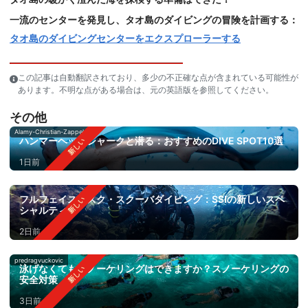
一流のセンターを発見し、タオ島のダイビングの冒険を計画する：
タオ島のダイビングセンターをエクスプローラーする
この記事は自動翻訳されており、多少の不正確な点が含まれている可能性が
あります。不明な点がある場合は、元の英語版を参照してください。
その他
Alamy-Christian-Zappel
ハンマーヘッドシャークと潜る：おすすめのDIVE SPOT10選
1日前
フルフェイスマスク・スクーバダイビング：SSIの新しいスペ
シャルティ
2日前
predragvuckovic
泳げなくてもスノーケリングはできますか？スノーケリングの
安全対策
3日前