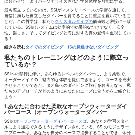
に合わせて、よりパーソナライズされた学習体験を可能にする。
最も際立っているのは、SSIがマスタリーベースの学習を通して、
自信に満ちた自立したダイバーを育てることに重点を置いているこ
とだ。この哲学は、私たち
クリスタルダイブの
価値観と密接に一致
している。SSIのシステムは効率的で効果的なだけでなく、安全
性、楽しさ、そしてダイビングと海に対する真の愛情を重視してい
る！
続きを読む
タイでのダイビング - 15の見逃せないダイビング
私たちのトレーニングはどのように際立っ
ているか？
SSIへの移行に伴い、あらゆるレベルのダイバーに、より柔軟で、
オーダーメイドの、魅力的な体験を提供できるよう、コースを充実
させることができた。タオ島へのダイビング旅行をお考えなら、私
たちのアプローチがどのようにあなたのニーズに合うかをご紹介し
よう：
1.あなたに合わせた柔軟なオープンウォーターダイ
バーコース（オープンウォーターダイバー
SSIの
オープンウォーターダイバーコースは
、あなたの学習スタイ
ルにより適応できるようにデザインされている。SSIのモジュラー
アプローチは、あなたが自分のペースで進歩することができ、余分