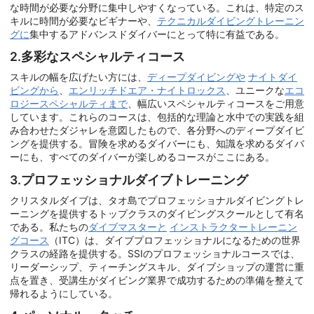
な時間が必要な分野に集中しやすくなっている。これは、特定のス
キルに時間が必要なビギナーや、
テクニカルダイビングトレーニン
グに
集中するアドバンスドダイバーにとって特に有益である。
2.多彩なスペシャルティコース
スキルの幅を広げたい方には、
ディープダイビングや
ナイトダイ
ビングから
、
エンリッチドエア・ナイトロックス
、ユニークな
エコ
ロジースペシャルティまで
、幅広いスペシャルティコースをご用意
しています。これらのコースは、包括的な理論と水中での実践を組
み合わせたダジャレを意図したもので、各分野へのディープダイビ
ングを提供する。冒険を求めるダイバーにも、知識を求めるダイバ
ーにも、すべてのダイバーが楽しめるコースがここにある。
3.プロフェッショナルダイブトレーニング
クリスタルダイブは、タオ島でプロフェッショナルダイビングトレ
ーニングを提供するトップクラスのダイビングスクールとして有名
である。私たちの
ダイブマスターと
インストラクタートレーニン
グコース
（ITC）は、ダイブプロフェッショナルになるための世界
クラスの経路を提供する。SSIのプロフェッショナルコースでは、
リーダーシップ、ティーチングスキル、ダイブショップの運営に重
点を置き、受講生がダイビング業界で成功するための準備を整えて
帰れるようにしている。