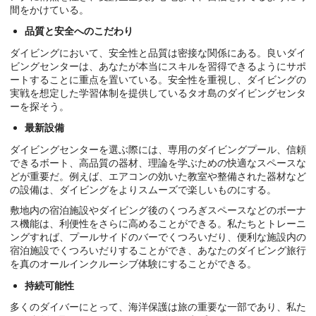
間をかけている。
品質と安全へのこだわり
ダイビングにおいて、安全性と品質は密接な関係にある。良いダイ
ビングセンターは、あなたが本当にスキルを習得できるようにサポ
ートすることに重点を置いている。安全性を重視し、ダイビングの
実戦を想定した学習体制を提供しているタオ島のダイビングセンタ
ーを探そう。
最新設備
ダイビングセンターを選ぶ際には、専用のダイビングプール、信頼
できるボート、高品質の器材、理論を学ぶための快適なスペースな
どが重要だ。例えば、エアコンの効いた教室や整備された器材など
の設備は、ダイビングをよりスムーズで楽しいものにする。
敷地内の宿泊施設やダイビング後のくつろぎスペースなどのボーナ
ス機能は、利便性をさらに高めることができる。私たちとトレーニ
ングすれば、プールサイドのバーでくつろいだり、便利な施設内の
宿泊施設でくつろいだりすることができ、あなたのダイビング旅行
を真のオールインクルーシブ体験にすることができる。
持続可能性
多くのダイバーにとって、海洋保護は旅の重要な一部であり、私た