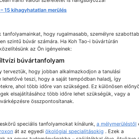
eán iránti valódi szeretetet is hangsúlyozza!
– 15 kihagyhatatlan merülés
tük tanfolyamainkat, hogy rugalmasabb, személyre szabotta
den szintű búvár számára. Ha Koh Tao-i búvártúrán
özelítésünk az Ön igényeinek:
íltvízi búvártanfolyam
 terveztük, hogy jobban alkalmazkodjon a tanulási
 lehetővé teszi, hogy a saját tempódban haladj, így
tekre, ahol több időre van szükséged. Ez különösen előny
ek elsajátításához több időre lehet szükségük, vagy a
várképzésre összpontosítanak.
eskörű speciális tanfolyamokat kínálunk,
a mélymerüléstől
troxon
át az egyedi
ökológiai specialitásokig
. Ezek a
nak az egyes tudományágakba – szójátékkal élve, ötvözve 