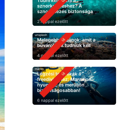
Tudni kell úszni a
sznorkelezéshez? A
sznorkelezés biztonsága
2 nappal ezelőtt
unsplash
Melegebb óceánok: amit a
búvároknak tudniuk kell
4 nappal ezelőtt
mares
Légzési technikák a
freedivinghez: Maradjon
nyugodt, és merüljön
biztonságosabban!
6 nappal ezelőtt