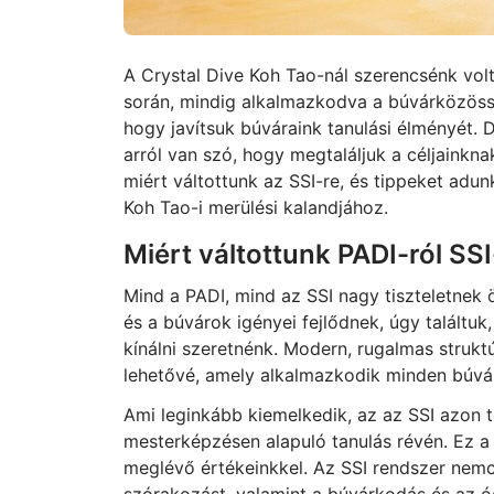
A Crystal Dive Koh Tao-nál szerencsénk vo
során, mindig alkalmazkodva a búvárközössé
hogy javítsuk búváraink tanulási élményét.
arról van szó, hogy megtaláljuk a céljaink
miért váltottunk az SSI-re, és tippeket adu
Koh Tao-i merülési kalandjához.
Miért váltottunk PADI-ról SSI
Mind a PADI, mind az SSI nagy tiszteletnek
és a búvárok igényei fejlődnek, úgy találtuk
kínálni szeretnénk. Modern, rugalmas strukt
lehetővé, amely alkalmazkodik minden búvá
Ami leginkább kiemelkedik, az az SSI azon 
mesterképzésen alapuló tanulás révén. Ez a
meglévő értékeinkkel. Az SSI rendszer nem