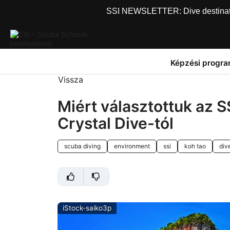
SSI NEWSLETTER: Dive destinations
Képzési progr
Vissza
Miért választottuk az S
Crystal Dive-tól
scuba diving
environment
ssi
koh tao
div
iStock-saiko3p