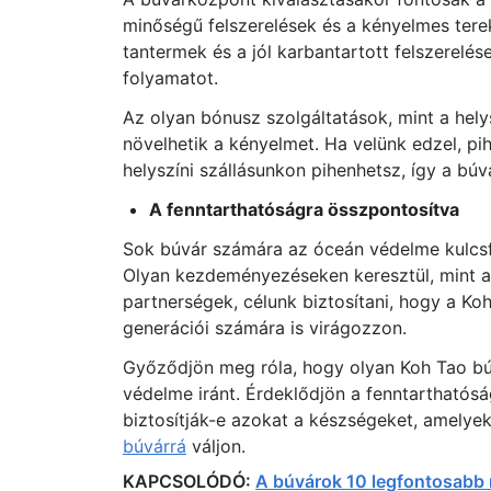
minőségű felszerelések és a kényelmes terek
tantermek és a jól karbantartott felszerel
folyamatot.
Az olyan bónusz szolgáltatások, mint a hely
növelhetik a kényelmet. Ha velünk edzel, p
helyszíni szállásunkon pihenhetsz, így a búv
A fenntarthatóságra összpontosítva
Sok búvár számára az óceán védelme kulcsf
Olyan kezdeményezéseken keresztül, mint a 
partnerségek, célunk biztosítani, hogy a Koh
generációi számára is virágozzon.
Győződjön meg róla, hogy olyan Koh Tao bú
védelme iránt. Érdeklődjön a fenntarthatósá
biztosítják-e azokat a készségeket, amely
búvárrá
váljon.
KAPCSOLÓDÓ:
A búvárok 10 legfontosabb 