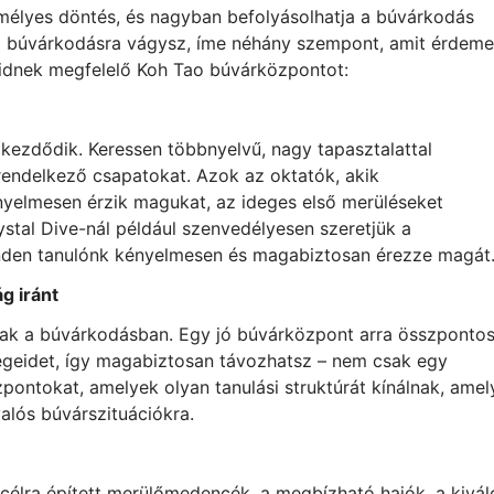
mélyes döntés, és nagyban befolyásolhatja a búvárkodás
fi búvárkodásra vágysz, íme néhány szempont, amit érdeme
eidnek megfelelő Koh Tao búvárközpontot:
ezdődik. Keressen többnyelvű, nagy tapasztalattal
l rendelkező csapatokat. Azok az oktatók, akik
ényelmesen érzik magukat, az ideges első merüléseket
ystal Dive-nál például szenvedélyesen szeretjük a
inden tanulónk kényelmesen és magabiztosan érezze magát
g iránt
ak a búvárkodásban. Egy jó búvárközpont arra összpontosí
ségeidet, így magabiztosan távozhatsz – nem csak egy
pontokat, amelyek olyan tanulási struktúrát kínálnak, amel
valós búvárszituációkra.
célra épített merülőmedencék, a megbízható hajók, a kivál