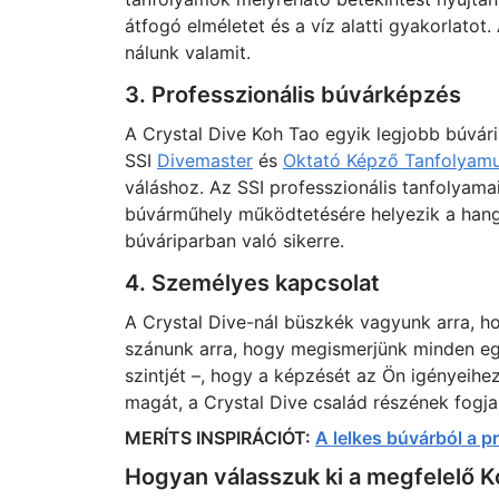
átfogó elméletet és a víz alatti gyakorlatot
nálunk valamit.
3. Professzionális búvárképzés
A Crystal Dive Koh Tao egyik legjobb búvári
SSI
Divemaster
és
Oktató Képző Tanfolyam
váláshoz. Az SSI professzionális tanfolyama
búvárműhely működtetésére helyezik a hangs
búváriparban való sikerre.
4. Személyes kapcsolat
A Crystal Dive-nál büszkék vagyunk arra, 
szánunk arra, hogy megismerjünk minden egye
szintjét –, hogy a képzését az Ön igényeihe
magát, a Crystal Dive család részének fogj
MERÍTS INSPIRÁCIÓT:
A lelkes búvárból a p
Hogyan válasszuk ki a megfelelő 