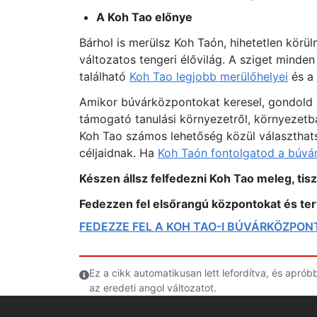
A Koh Tao előnye
Bárhol is merülsz Koh Taón, hihetetlen körül
változatos tengeri élővilág. A sziget mind
található
Koh Tao legjobb merülőhelyei
és a 
Amikor búvárközpontokat keresel, gondold 
támogató tanulási környezetről, környezetb
Koh Tao számos lehetőség közül választhats
céljaidnak. Ha
Koh Taón fontolgatod a búvá
Készen állsz felfedezni Koh Tao meleg, tisz
Fedezzen fel elsőrangú központokat és ter
FEDEZZE FEL A KOH TAO-I BÚVÁRKÖZPO
Ez a cikk automatikusan lett lefordítva, és apró
az eredeti angol változatot.