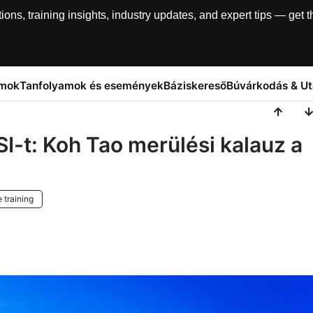
, training insights, industry updates, and expert tips — get th
amok
Tanfolyamok és események
Báziskereső
Búvárkodás & U
SI-t: Koh Tao merülési kalauz a
e training