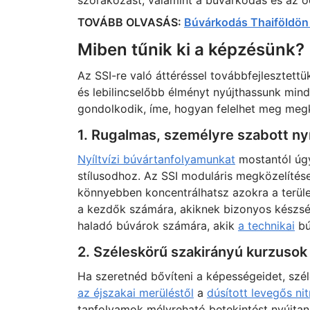
szórakozást, valamint a búvárkodás és az óc
TOVÁBB OLVASÁS:
Búvárkodás Thaiföldön 
Miben tűnik ki a képzésünk?
Az SSI-re való áttéréssel továbbfejlesztet
és lebilincselőbb élményt nyújthassunk min
gondolkodik, íme, hogyan felelhet meg megk
1. Rugalmas, személyre szabott ny
Nyíltvízi búvártanfolyamunkat
mostantól úgy
stílusodhoz. Az SSI moduláris megközelítése
könnyebben koncentrálhatsz azokra a terüle
a kezdők számára, akiknek bizonyos készség
haladó búvárok számára, akik
a technikai
bú
2. Széleskörű szakirányú kurzusok
Ha szeretnéd bővíteni a képességeidet, szél
az éjszakai merüléstől
a
dúsított levegős ni
tanfolyamok mélyreható betekintést nyújta