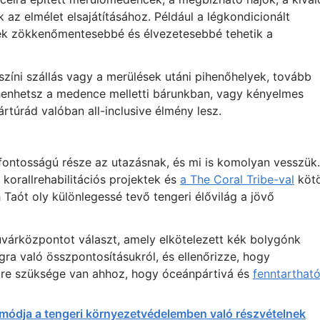
 az elmélet elsajátításához. Például a légkondicionált
ések zökkenőmentesebbé és élvezetesebbé tehetik a
színi szállás vagy a merülések utáni pihenőhelyek, tovább
ihenhetsz a medence melletti bárunkban, vagy kényelmes
ártúrád valóban all-inclusive élmény lesz.
ontosságú része az utazásnak, és mi is komolyan vesszük.
korallrehabilitációs projektek és
a The Coral Tribe-val
kötö
 Taót oly különlegessé tevő tengeri élővilág a jövő
várközpontot választ, amely elkötelezett kék bolygónk
gra való összpontosításukról, és ellenőrizze, hogy
ekre szüksége van ahhoz, hogy óceánpártivá és
fenntarthat
módja a tengeri környezetvédelemben való részvételnek