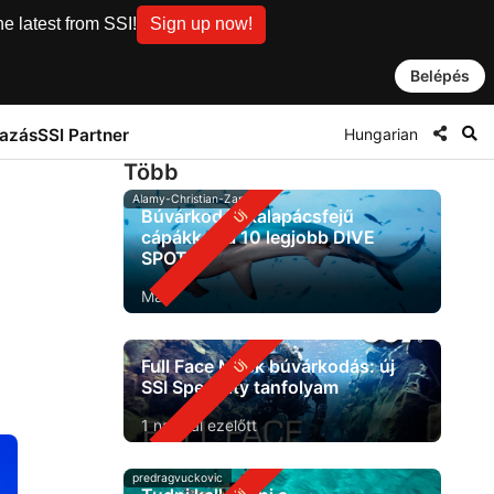
e latest from SSI!
Sign up now!
Belépés
Hungarian
tazás
SSI Partner
Több
Alamy-Christian-Zappel
Búvárkodás kalapácsfejű
cápákkal: a 10 legjobb DIVE
SPOT
Ma
Full Face Mask búvárkodás: új
SSI Specialty tanfolyam
1 nappal ezelőtt
predragvuckovic