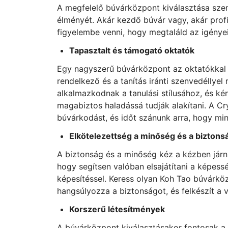
A megfelelő búvárközpont kiválasztása sze
élményét. Akár kezdő búvár vagy, akár pro
figyelembe venni, hogy megtaláld az igény
Tapasztalt és támogató oktatók
Egy nagyszerű búvárközpont az oktatókkal k
rendelkező és a tanítás iránti szenvedéllye
alkalmazkodnak a tanulási stílusához, és k
magabiztos haladássá tudják alakítani. A Cr
búvárkodást, és időt szánunk arra, hogy m
Elkötelezettség a minőség és a biztonsá
A biztonság és a minőség kéz a kézben járn
hogy segítsen valóban elsajátítani a képes
képesítéssel. Keress olyan Koh Tao búvárköz
hangsúlyozza a biztonságot, és felkészít a 
Korszerű létesítmények
A búvárközpont kiválasztásakor fontosak a 