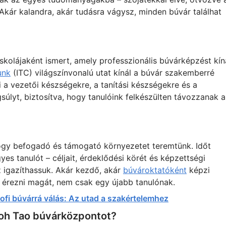
. Akár kalandra, akár tudásra vágysz, minden búvár találhat
skolájaként ismert, amely professzionális búvárképzést kíná
unk
(ITC) világszínvonalú utat kínál a búvár szakemberré
i a vezetői készségekre, a tanítási készségekre és a
úlyt, biztosítva, hogy tanulóink felkészülten távozzanak a
hogy befogadó és támogató környezetet teremtünk. Időt
s tanulót – céljait, érdeklődési körét és képzettségi
z igazíthassuk. Akár kezdő, akár
búvároktatóként
képzi
a érezni magát, nem csak egy újabb tanulónak.
rofi búvárrá válás: Az utad a szakértelemhez
Koh Tao búvárközpontot?