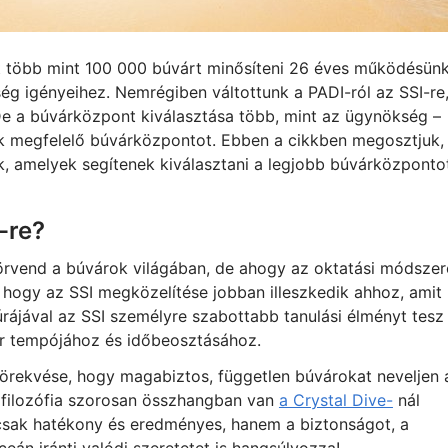
lt több mint 100 000 búvárt minősíteni 26 éves működésün
g igényeihez. Nemrégiben váltottunk a PADI-ról az SSI-re
 De a búvárközpont kiválasztása több, mint az ügynökség –
nak megfelelő búvárközpontot. Ebben a cikkben megosztjuk,
nk, amelyek segítenek kiválasztani a legjobb búvárközponto
-re?
 örvend a búvárok világában, de ahogy az oktatási módsze
, hogy az SSI megközelítése jobban illeszkedik ahhoz, amit
úrájával az SSI személyre szabottabb tanulási élményt tesz
r tempójához és időbeosztásához.
törekvése, hogy magabiztos, független búvárokat neveljen 
 filozófia szorosan összhangban van
a Crystal Dive-
nál
csak hatékony és eredményes, hanem a biztonságot, a