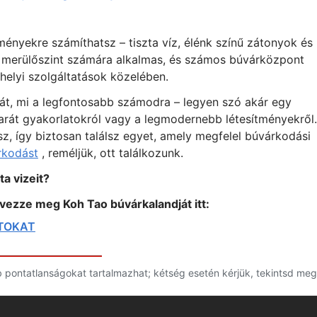
ményekre számíthatsz – tiszta víz, élénk színű zátonyok és
en merülőszint számára alkalmas, és számos búvárközpont
helyi szolgáltatások közelében.
át, mi a legfontosabb számodra – legyen szó akár egy
arát gyakorlatokról vagy a legmodernebb létesítményekről.
z, így biztosan találsz egyet, amely megfelel búvárkodási
rkodást
, reméljük, ott találkozunk.
ta vizeit?
vezze meg Koh Tao búvárkalandját itt:
NTOKAT
bb pontatlanságokat tartalmazhat; kétség esetén kérjük, tekintsd meg