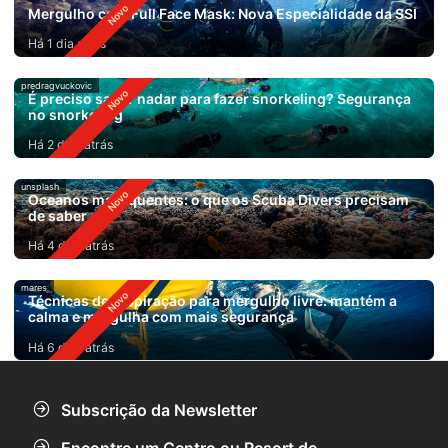
Mergulho com Full Face Mask: Nova Especialidade da SSI
Há 1 dia atrás
predragvuckovic
É preciso saber nadar para fazer snorkeling? Segurança
no snorkeling
Há 2 dias atrás
unsplash
Oceanos mais quentes: o que os Scuba Divers precisam
de saber
Há 4 dias atrás
mares
Técnicas de respiração para mergulho livre: mantém a
calma e mergulha com mais segurança
Há 6 dias atrás
Subscrição da Newsletter