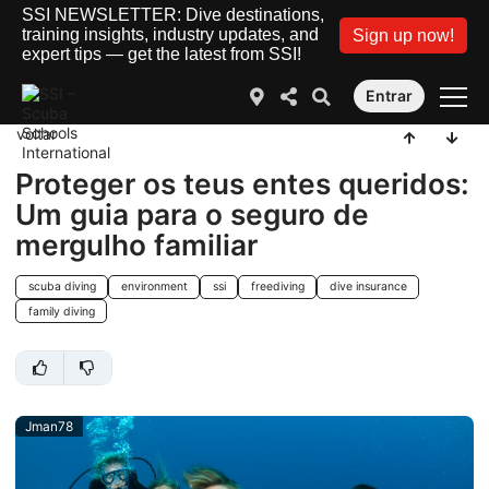
SSI NEWSLETTER: Dive destinations,
training insights, industry updates, and
Sign up now!
expert tips — get the latest from SSI!
Entrar
voltar
Proteger os teus entes queridos:
Um guia para o seguro de
mergulho familiar
scuba diving
environment
ssi
freediving
dive insurance
family diving
Jman78