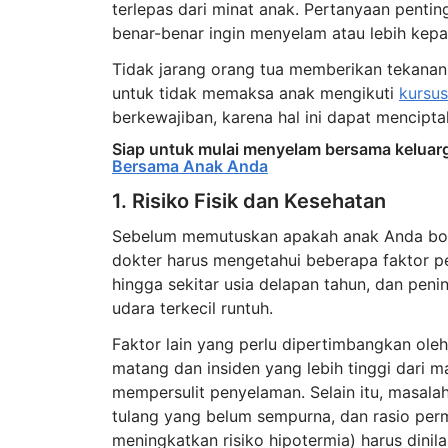
terlepas dari minat anak. Pertanyaan penti
benar-benar ingin menyelam atau lebih kep
Tidak jarang orang tua memberikan tekanan,
untuk tidak memaksa anak mengikuti
kursus
berkewajiban, karena hal ini dapat mencipta
Siap untuk mulai menyelam bersama keluar
Bersama Anak Anda
1. Risiko Fisik dan Kesehatan
Sebelum memutuskan apakah anak Anda bole
dokter harus mengetahui beberapa faktor pe
hingga sekitar usia delapan tahun, dan peni
udara terkecil runtuh.
Faktor lain yang perlu dipertimbangkan ole
matang dan insiden yang lebih tinggi dari m
mempersulit penyelaman. Selain itu, masal
tulang yang belum sempurna, dan rasio per
meningkatkan risiko hipotermia) harus dinilai