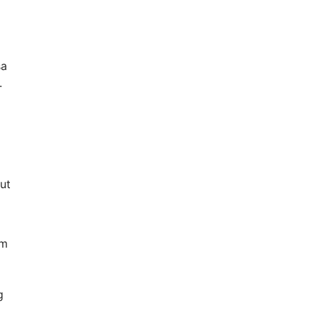
sa
.
ut
um
g