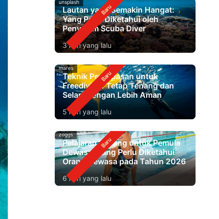
unsplash
Lautan yang Semakin Hangat:
Yang Perlu Diketahui oleh
Penyelam Scuba Diver
3 hari yang lalu
mares
Teknik Pernapasan untuk
Freediving: Tetap Tenang dan
Selam dengan Lebih Aman
5 hari yang lalu
zoggs
Pelajaran Renang untuk Pemula
Dewasa: Yang Perlu Diketahui
Orang Dewasa pada Tahun 2026
6 hari yang lalu