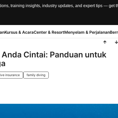
, training insights, industry updates, and expert tips — get th
han
Kursus & Acara
Center & Resort
Menyelam & Perjalanan
Ber
 Anda Cintai: Panduan untuk
ga
ive insurance
family diving