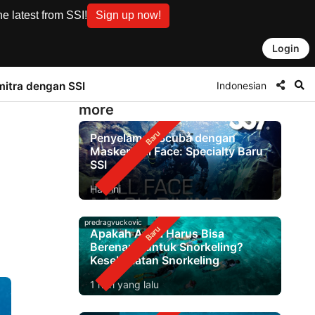
e latest from SSI!
Sign up now!
Login
Indonesian
mitra dengan SSI
more
Penyelaman Scuba dengan
Masker Full Face: Specialty Baru
SSI
Hari ini
predragvuckovic
Apakah Anda Harus Bisa
Berenang untuk Snorkeling?
Keselamatan Snorkeling
1 hari yang lalu