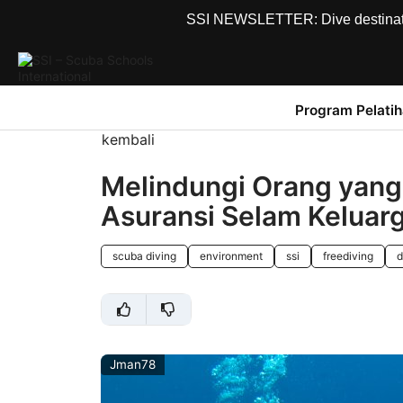
SSI NEWSLETTER: Dive destinations
Program Pelati
kembali
Melindungi Orang yang
Asuransi Selam Keluar
scuba diving
environment
ssi
freediving
d
Jman78