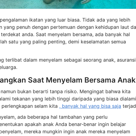
engalaman ikatan yang luar biasa. Tidak ada yang lebih
an yang penuh dengan pertemuan dengan kehidupan laut d
erdekat anda. Saat menyelam bersama, ada banyak hal
lah satu yang paling penting, demi keselamatan semua
yang terlibat dalam menyelam sebagai seorang anak, asuransi
eluarga.
mbangkan Saat Menyelam Bersama Anak
amun bukan berarti tanpa risiko. Mengingat bahwa kita
ami tekanan yang lebih tinggi daripada yang biasa dialam
a perlengkapan selam kita
, banyak hal yang bisa saja
terjad
nyelam, ada beberapa hal tambahan yang perlu
enentukan apakah anak Anda benar-benar ingin belajar
ah penyelam, mereka mungkin ingin anak mereka menyelam