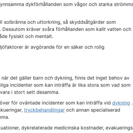
a ogynnsamma dykförhållanden som vågor och starka strömma
ll solbränna och uttorkning, så skyddsåtgärder som
. Dessutom kräver svåra förhållanden som kallt vatten och
åde fysiskt och mentalt.
iljöfaktorer är avgörande för en säker och rolig
 när det gäller barn och dykning, finns det inget behov av
liga incidenter som kan inträffa är lika stora som vad som
vara i stort sett desamma.
över för oväntade incidenter som kan inträffa vid
dykning
.
akueringar,
tryckbehandlingar
och annan specialiserad
mma.
tuationer, dykrelaterade medicinska kostnader, evakuerings