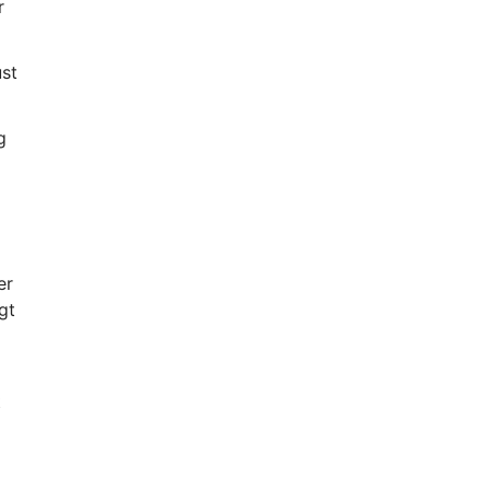
r
ust
g
er
gt
t