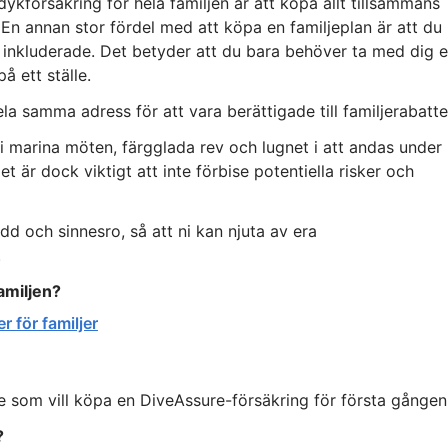
ykförsäkring för hela familjen är att köpa allt tillsammans
n annan stor fördel med att köpa en familjeplan är att du
r inkluderade. Det betyder att du bara behöver ta med dig 
å ett ställe.
samma adress för att vara berättigade till familjerabatte
i marina möten, färgglada rev och lugnet i att andas under
et är dock viktigt att inte förbise potentiella risker och
d och sinnesro, så att ni kan njuta av era
.
amiljen?
r för familjer
re som vill köpa en DiveAssure-försäkring för första gången
?