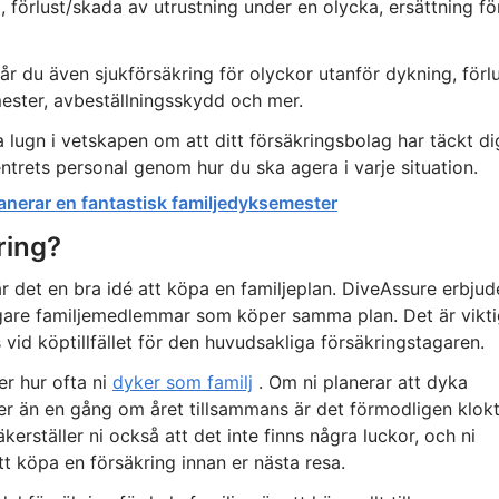
, förlust/skada av utrustning under en olycka, ersättning fö
år du även sjukförsäkring för olyckor utanför dykning, förl
ester, avbeställningsskydd och mer.
 lugn i vetskapen om att ditt försäkringsbolag har täckt di
trets personal genom hur du ska agera i varje situation.
nerar en fantastisk familjedyksemester
ring?
r det en bra idé att köpa en familjeplan. DiveAssure erbjud
ligare familjemedlemmar som köper samma plan. Det är vikti
 vid köptillfället för den huvudsakliga försäkringstagaren.
er hur ofta ni
dyker som familj
. Om ni planerar att dyka
er än en gång om året tillsammans är det förmodligen klok
kerställer ni också att det inte finns några luckor, och ni
tt köpa en försäkring innan er nästa resa.