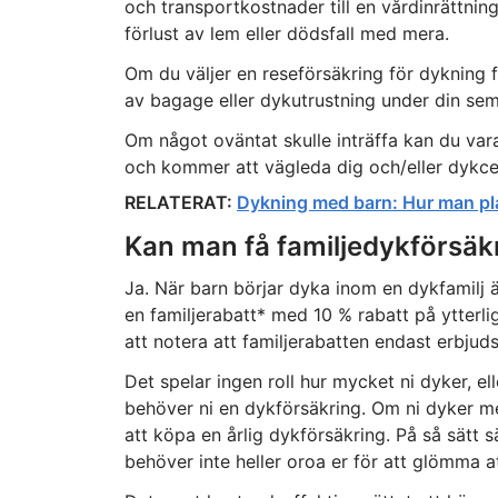
och transportkostnader till en vårdinrättning
förlust av lem eller dödsfall med mera.
Om du väljer en reseförsäkring för dykning f
av bagage eller dykutrustning under din sem
Om något oväntat skulle inträffa kan du vara
och kommer att vägleda dig och/eller dykcen
RELATERAT:
Dykning med barn: Hur man pla
Kan man få familjedykförsäk
Ja. När barn börjar dyka inom en dykfamilj ä
en familjerabatt* med 10 % rabatt på ytter
att notera att familjerabatten endast erbjuds
Det spelar ingen roll hur mycket ni dyker, ell
behöver ni en dykförsäkring. Om ni dyker m
att köpa en årlig dykförsäkring. På så sätt sä
behöver inte heller oroa er för att glömma a