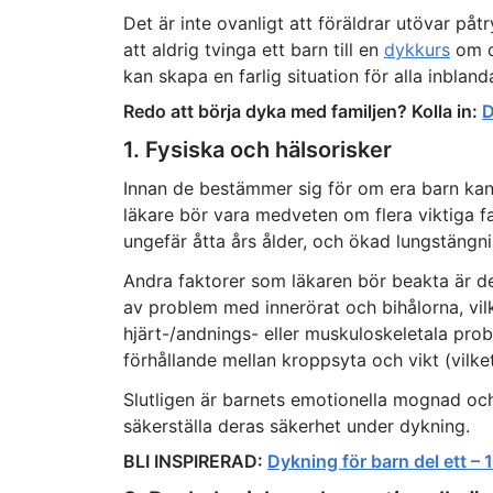
Det är inte ovanligt att föräldrar utövar påtr
att aldrig tvinga ett barn till en
dykkurs
om d
kan skapa en farlig situation för alla inbland
Redo att börja dyka med familjen? Kolla in:
D
1. Fysiska och hälsorisker
Innan de bestämmer sig för om era barn ka
läkare bör vara medveten om flera viktiga fak
ungefär åtta års ålder, och ökad lungstängn
Andra faktorer som läkaren bör beakta är 
av problem med innerörat och bihålorna, vi
hjärt-/andnings- eller muskuloskeletala pro
förhållande mellan kroppsyta och vikt (vilk
Slutligen är barnets emotionella mognad oc
säkerställa deras säkerhet under dykning.
BLI INSPIRERAD:
Dykning för barn del ett – 