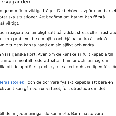
överväganden
genom flera viktiga frågor. De behöver avgöra om barne
ypotetiska situationer. Att bedöma om barnet kan förstå
å viktigt.
h reagera på lämpligt sätt på rädsla, stress eller frustrat
icera problem, be om hjälp och hjälpa andra är också
r om ditt barn kan ta hand om sig självt och andra.
ara ganska kort. Även om de kanske är fullt kapabla till
 inte är mentalt redo att sitta i timmar och lära sig om
la att de uppför sig och dyker säkert och verkligen förstå
deras storlek
, och de bör vara fysiskt kapabla att bära en
bekvämt kan gå i och ur vattnet, fullt utrustade om det
ill de miljöutmaningar de kan möta. Barn måste vara