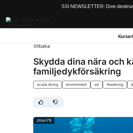
SSI NEWSLETTER: Dive destinations
Kurser
tillbaka
Skydda dina nära och kär
familjedykförsäkring
scuba diving
environment
ssi
freediving
d
Jman78