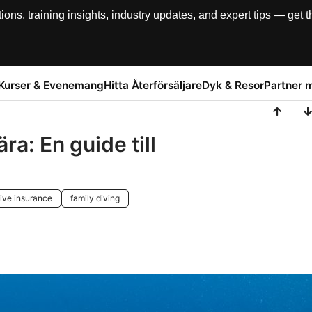
, training insights, industry updates, and expert tips — get th
Kurser & Evenemang
Hitta Återförsäljare
Dyk & Resor
Partner 
a: En guide till
ive insurance
family diving