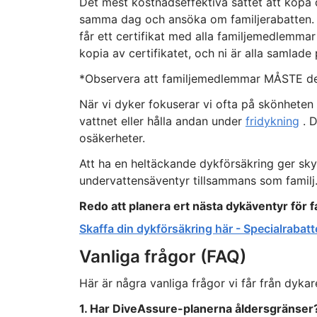
Det mest kostnadseffektiva sättet att köpa d
samma dag och ansöka om familjerabatten. E
får ett certifikat med alla familjemedlemma
kopia av certifikatet, och ni är alla samlade p
*Observera att familjemedlemmar MÅSTE dela 
När vi dyker fokuserar vi ofta på skönheten 
vattnet eller hålla andan under
fridykning
. D
osäkerheter.
Att ha en heltäckande dykförsäkring ger skyd
undervattensäventyr tillsammans som familj
Redo att planera ert nästa dykäventyr för f
Skaffa din dykförsäkring här - Specialrabatte
Vanliga frågor (FAQ)
Här är några vanliga frågor vi får från dyka
1. Har DiveAssure-planerna åldersgränser