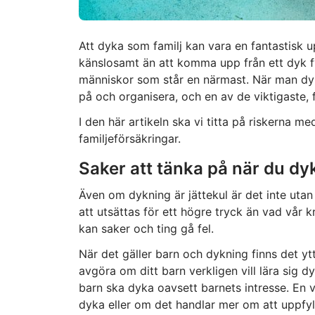
Att dyka som familj kan vara en fantastisk u
känslosamt än att komma upp från ett dyk f
människor som står en närmast. När man dy
på och organisera, och en av de viktigaste, f
I den här artikeln ska vi titta på riskerna 
familjeförsäkringar.
Saker att tänka på när du d
Även om dykning är jättekul är det inte uta
att utsättas för ett högre tryck än vad vår 
kan saker och ting gå fel.
När det gäller barn och dykning finns det ytte
avgöra om ditt barn verkligen vill lära sig d
barn ska dyka oavsett barnets intresse. En vi
dyka eller om det handlar mer om att uppfyl