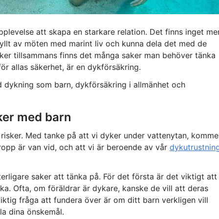
pplevelse att skapa en starkare relation. Det finns inget me
yllt av möten med marint liv och kunna dela det med de
ker tillsammans finns det många saker man behöver tänka
ör allas säkerhet, är en dykförsäkring.
med dykning som barn, dykförsäkring i allmänhet och
yker med barn
n risker. Med tanke på att vi dyker under vattenytan, komme
kropp är van vid, och att vi är beroende av vår
dykutrustnin
rligare saker att tänka på. För det första är det viktigt att
yka. Ofta, om föräldrar är dykare, kanske de vill att deras
ktig fråga att fundera över är om ditt barn verkligen vill
la dina önskemål.