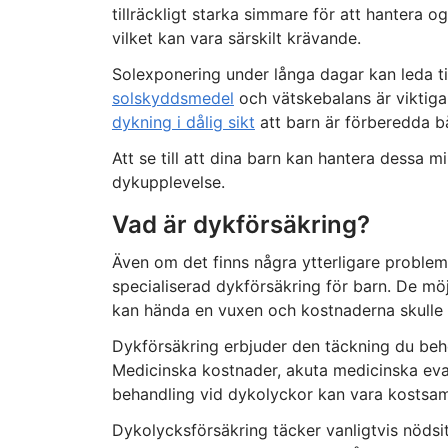
tillräckligt starka simmare för att hanter
vilket kan vara särskilt krävande.
Solexponering under långa dagar kan leda ti
solskyddsmedel
och vätskebalans är viktiga
dykning i dålig sikt
att barn är förberedda b
Att se till att dina barn kan hantera dessa m
dykupplevelse.
Vad är dykförsäkring?
Även om det finns några ytterligare problem
specialiserad dykförsäkring för barn. De möj
kan hända en vuxen och kostnaderna skulle 
Dykförsäkring erbjuder den täckning du beh
Medicinska kostnader, akuta medicinska ev
behandling vid dykolyckor kan vara kostsa
Dykolycksförsäkring täcker vanligtvis nödsi