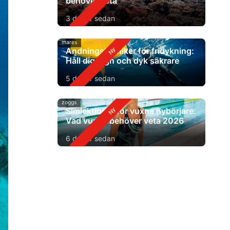
behöver veta
3 dagar sedan
mares
Andningstekniker för fridykning:
Håll dig lugn och dyk säkrare
5 dagar sedan
zoggs
Simlektioner för vuxna nybörjare:
Vad vuxna behöver veta 2026
6 dagar sedan