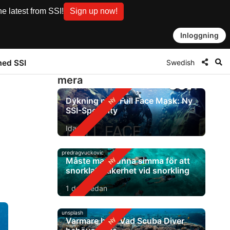
e latest from SSI!
Sign up now!
Inloggning
Swedish
med SSI
mera
Dykning med Full Face Mask: Ny
SSI-Specialty
Idag
predragvuckovic
Måste man kunna simma för att
snorkla? Säkerhet vid snorkling
1 dag sedan
unsplash
Varmare hav: Vad Scuba Diver