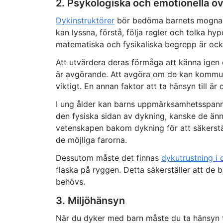
2. Psykologiska och emotionella 
Dykinstruktörer
bör bedöma barnets mognad 
kan lyssna, förstå, följa regler och tolka h
matematiska och fysikaliska begrepp är ocks
Att utvärdera deras förmåga att känna igen oc
är avgörande. Att avgöra om de kan kommun
viktigt. En annan faktor att ta hänsyn till ä
I ung ålder kan barns uppmärksamhetsspann v
den fysiska sidan av dykning, kanske de ännu
vetenskapen bakom dykning för att säkerstäl
de möjliga farorna.
Dessutom måste det finnas
dykutrustning i 
flaska på ryggen. Detta säkerställer att de 
behövs.
3. Miljöhänsyn
När du dyker med barn måste du ta hänsyn t