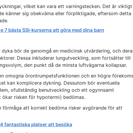
yckningar, vilket kan vara ett varningstecken. Det är viktigt
e känner sig obekväma eller förpliktigade, eftersom detta
ade.
e 7 bästa SSI-kurserna att göra med dina barn
n dyka bör de genomgå en medicinsk utvärdering, och dera
torer. Dessa inkluderar lungutveckling, som fortsätter till
ingsvolym, den punkt då de minsta luftvägarna kollapsar.
den omogna örontrumpetsfunktionen och en högre förekoms
lket kan komplicera dykning. Dessutom bör eventuella
blem, ofullständig benutveckling och ett ogynnsamt
et ökar risken för hypotermi) bedömas.
h förmåga att korrekt bedöma risker avgörande för att
14 fantastiska platser att besöka