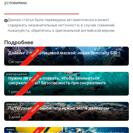
условиями.
Данная статья была переведена автоматически и может
содержать незначительные неточности; в случае сомнений,
пожалуйста, обратитесь к оригинальной английской версии.
Подробнее
Дайвинг с полнолицевой маской: новая Specialty SSI
Сегодня
predragvuckovic
Нужно ли уметь плавать, чтобы заниматься
сноркелингом? Безопасность при сноркелинге
1 день назад
unsplash
Потепление океанов: что нужно знать дайверам
3 дней назад
mares