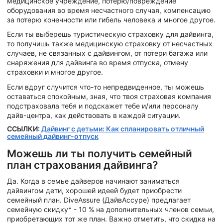
медицинское учреждение, потерю/повреждение
оборудования во время несчастного случая, компенсацию
за потерю конечности или гибель человека и многое другое.
Если ты выберешь туристическую страховку для дайвинга,
то получишь также медицинскую страховку от несчастных
случаев, не связанных с дайвингом, от потери багажа или
снаряжения для дайвинга во время отпуска, отмену
страховки и многое другое.
Если вдруг случится что-то непредвиденное, ты можешь
оставаться спокойным, зная, что твоя страховая компания
подстраховала тебя и подскажет тебе и/или персоналу
дайв-центра, как действовать в каждой ситуации.
ССЫЛКИ:
Дайвинг с детьми: Как спланировать отличный
семейный дайвинг-отпуск
Можешь ли ты получить семейный
план страхования дайвинга?
Да. Когда в семье дайверов начинают заниматься
дайвингом дети, хорошей идеей будет приобрести
семейный план. DiveAssure (ДайвАссуре) предлагает
семейную скидку* - 10 % на дополнительных членов семьи,
приобретающих тот же план. Важно отметить, что скидка на