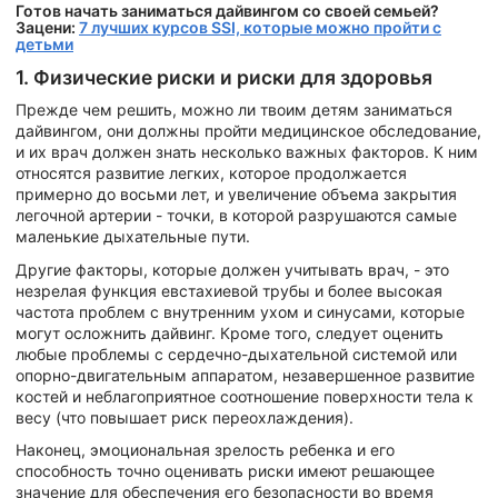
Готов начать заниматься дайвингом со своей семьей?
Зацени:
7 лучших курсов SSI, которые можно пройти с
детьми
1. Физические риски и риски для здоровья
Прежде чем решить, можно ли твоим детям заниматься
дайвингом, они должны пройти медицинское обследование,
и их врач должен знать несколько важных факторов. К ним
относятся развитие легких, которое продолжается
примерно до восьми лет, и увеличение объема закрытия
легочной артерии - точки, в которой разрушаются самые
маленькие дыхательные пути.
Другие факторы, которые должен учитывать врач, - это
незрелая функция евстахиевой трубы и более высокая
частота проблем с внутренним ухом и синусами, которые
могут осложнить дайвинг. Кроме того, следует оценить
любые проблемы с сердечно-дыхательной системой или
опорно-двигательным аппаратом, незавершенное развитие
костей и неблагоприятное соотношение поверхности тела к
весу (что повышает риск переохлаждения).
Наконец, эмоциональная зрелость ребенка и его
способность точно оценивать риски имеют решающее
значение для обеспечения его безопасности во время