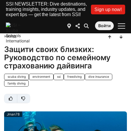
SSI NEWSLETTER: Dive destinations,
training insights, industry updates, and
Sign up now!
expert tips — get the latest from SSI!
Войти
назад
Защити своих близких:
Руководство по семейному
страхованию дайвинга
scuba diving
environment
ssi
freediving
dive insurance
family diving
Jman78