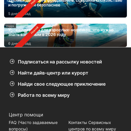
Техники дыхания в фридайвинге: сохраняй спокойствие
и погружайся безопаснее
5 дней назад
zoggs
Уроки плавания для взрослых-новичков: что нужно
знать взрослым в 2026 году
6 дней назад
Подписаться на рассылку новостей
Найти дайв-центр или курорт
Найди свое следующее приключение
Работа по всему миру
Центр помощи
FAQ (Часто задаваемые
Контакты Сервисных
вопросы)
центров по всему миру