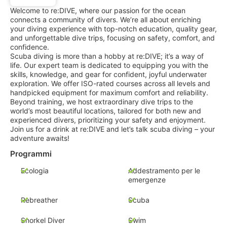
Welcome to re:DIVE, where our passion for the ocean
connects a community of divers. We’re all about enriching
your diving experience with top-notch education, quality gear,
and unforgettable dive trips, focusing on safety, comfort, and
confidence.
Scuba diving is more than a hobby at re:DIVE; it’s a way of
life. Our expert team is dedicated to equipping you with the
skills, knowledge, and gear for confident, joyful underwater
exploration. We offer ISO-rated courses across all levels and
handpicked equipment for maximum comfort and reliability.
Beyond training, we host extraordinary dive trips to the
world’s most beautiful locations, tailored for both new and
experienced divers, prioritizing your safety and enjoyment.
Join us for a drink at re:DIVE and let’s talk scuba diving – your
adventure awaits!
Programmi
Ecologia
Addestramento per le
emergenze
Rebreather
Scuba
Snorkel Diver
Swim