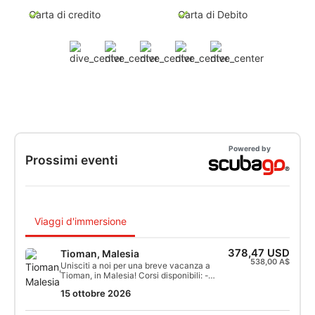
Carta di credito
Carta di Debito
Powered by
Prossimi eventi
Viaggi d'immersione
378,47 USD
Tioman, Malesia
538,00 A$
Unisciti a noi per una breve vacanza a
Tioman, in Malesia! Corsi disponibili: -
Corso Open Water Diver -
15 ottobre 2026
Wreck/Advanced Wreck - Diver Stress &
Rescue (solo parte Open Water)