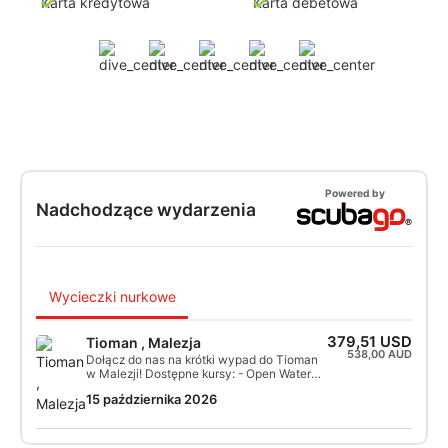
Karta kredytowa
Karta debetowa
Powered by
Nadchodzące wydarzenia
Wycieczki nurkowe
379,51 USD
Tioman , Malezja
538,00 AUD
Dołącz do nas na krótki wypad do Tioman
w Malezji! Dostępne kursy: - Open Water
Diver Course - Wreck/Advanced Wreck -
15 października 2026
Diver Stress & Rescue (tylko część Open
Water)