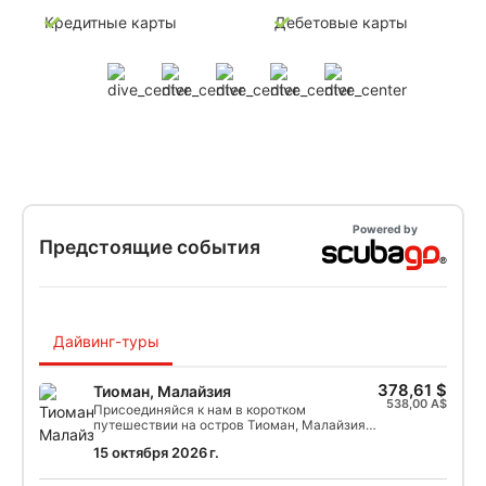
Кредитные карты
Дебетовые карты
Powered by
Предстоящие события
Дайвинг-туры
378,61 $
Тиоман, Малайзия
538,00 A$
Присоединяйся к нам в коротком
путешествии на остров Тиоман, Малайзия!
Доступные курсы: - Курс Open Water Diver
15 октября 2026 г.
(Open Water Diver) - Wreck/Advanced Wreck -
Diver Stress and Rescue (только часть Open
Water)