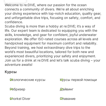
Welcome to re:DIVE, where our passion for the ocean
connects a community of divers. We’re all about enriching
your diving experience with top-notch education, quality gear,
and unforgettable dive trips, focusing on safety, comfort, and
confidence.
Scuba diving is more than a hobby at re:DIVE; it’s a way of
life. Our expert team is dedicated to equipping you with the
skills, knowledge, and gear for confident, joyful underwater
exploration. We offer ISO-rated courses across all levels and
handpicked equipment for maximum comfort and reliability.
Beyond training, we host extraordinary dive trips to the
world’s most beautiful locations, tailored for both new and
experienced divers, prioritizing your safety and enjoyment.
Join us for a drink at re:DIVE and let’s talk scuba diving – your
adventure awaits!
Курсы
Экологические курсы
Курсы первой помощи
Ребризер
Дайвинг
Snorkel Diver
Плавание