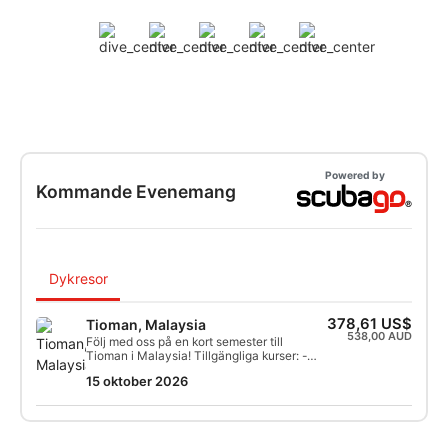
Powered by
Kommande Evenemang
Dykresor
378,61 US$
Tioman, Malaysia
538,00 AUD
Följ med oss på en kort semester till
Tioman i Malaysia! Tillgängliga kurser: -
Open Water Diver-kurs -
15 oktober 2026
Vrakdykning/Avancerad vrakdykning -
Diver Stress & Rescue (endast Open
Water-delen)