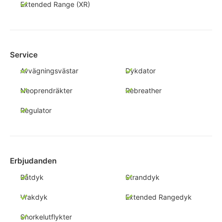
Extended Range (XR)
Service
Avvägningsvästar
Dykdator
Neoprendräkter
Rebreather
Regulator
Erbjudanden
Båtdyk
Stranddyk
Vrakdyk
Extended Rangedyk
Snorkelutflykter