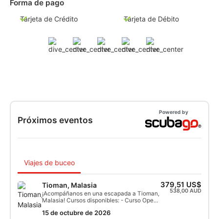
Forma de pago
Tarjeta de Crédito
Tarjeta de Débito
Powered by
Próximos eventos
Viajes de buceo
379,51 US$
Tioman, Malasia
538,00 AUD
¡Acompáñanos en una escapada a Tioman,
Malasia! Cursos disponibles: - Curso Open
Water Diver - Wreck/Advanced Wreck -
15 de octubre de 2026
Diver Stress and Rescue (solo la parte de