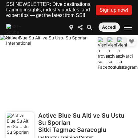
SSI NEWSLETTER: Dive destinations,
training insights, industry updates, and
Sign up now!
expert tips — get the latest from SSI!
Accedi
Active Blue Su Alti ve Su Ustu
Su Sporları
Sitki Tagmac Saracoglu
Instructor Training Center