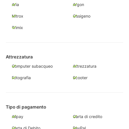
Aria
Argon
Nitrox
Ossigeno
Trimix
Attrezzatura
Computer subacqueo
Attrezzatura
Fotografia
Scooter
Tipo di pagamento
Alipay
Carta di credito
Carta di Debito
PayPal