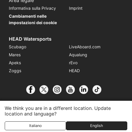
Area legale
Informativa sulla Privacy
Imprint
Cambiamenti nelle
impostazioni dei cookie
HEAD Watersports
Scubago
LiveAboard.com
Mares
Aqualung
Apeks
rEvo
Zoggs
HEAD
We think you are in a different location. Update
location and language?
© 2026 SSI International
Affiliati al Centro
Contatti
Italiano
English