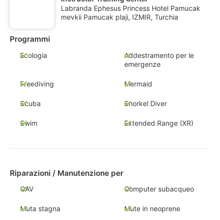
Labranda Ephesus Princess Hotel Pamucak
mevkii Pamucak plaji, IZMIR, Turchia
Programmi
Ecologia
Addestramento per le
emergenze
Freediving
Mermaid
Scuba
Snorkel Diver
Swim
Extended Range (XR)
Riparazioni / Manutenzione per
GAV
Computer subacqueo
Muta stagna
Mute in neoprene