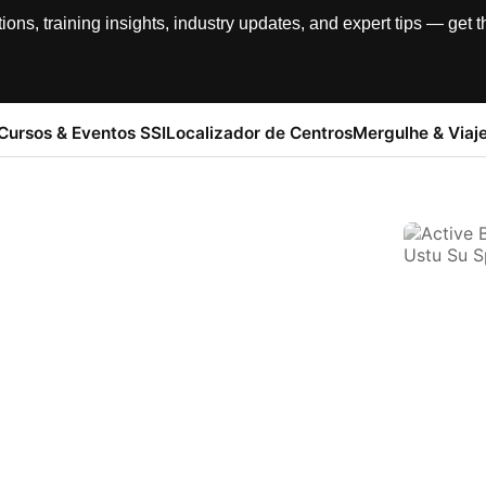
, training insights, industry updates, and expert tips — get th
Cursos & Eventos SSI
Localizador de Centros
Mergulhe & Viaj