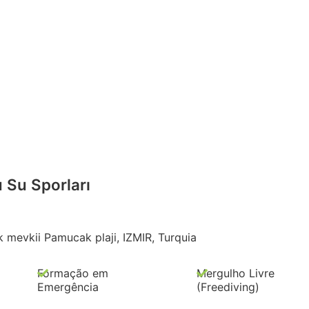
u Su Sporları
mevkii Pamucak plaji, IZMIR, Turquia
Formação em
Mergulho Livre
Emergência
(Freediving)