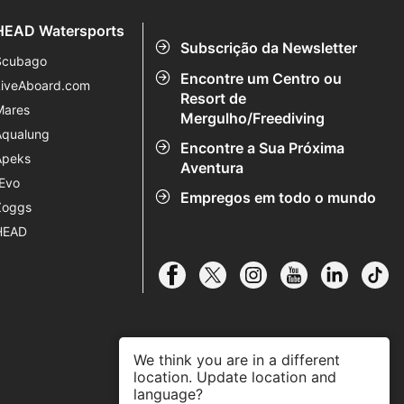
HEAD Watersports
Subscrição da Newsletter
Scubago
Encontre um Centro ou
LiveAboard.com
Resort de
Mares
Mergulho/Freediving
Aqualung
Encontre a Sua Próxima
Apeks
Aventura
rEvo
Empregos em todo o mundo
Zoggs
HEAD
We think you are in a different
location. Update location and
language?