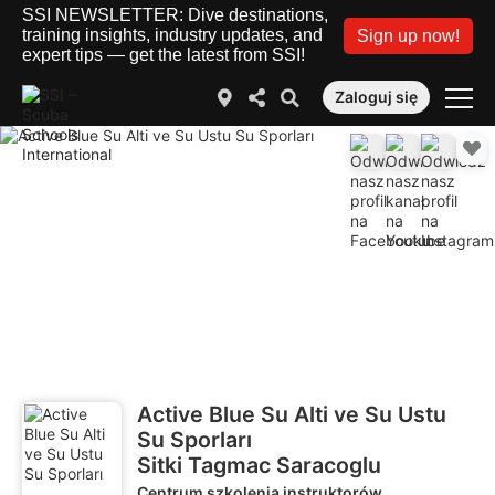
SSI NEWSLETTER: Dive destinations,
training insights, industry updates, and
Sign up now!
expert tips — get the latest from SSI!
Zaloguj się
Active Blue Su Alti ve Su Ustu
Su Sporları
Sitki Tagmac Saracoglu
Centrum szkolenia instruktorów