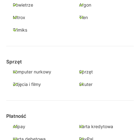
Powietrze
Argon
Nitrox
Tlen
Trimiks
Sprzęt
Komputer nurkowy
Sprzęt
Zdjęcia i filmy
Skuter
Płatność
Alipay
Karta kredytowa
Karta debetowa
PayPal