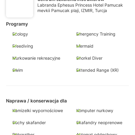
Labranda Ephesus Princess Hotel Pamucak
mevkii Pamucak plaji, IZMIR, Turcja
Programy
Ecology
Emergency Training
Freediving
Mermaid
Nurkowanie rekreacyjne
Snorkel Diver
Swim
Extended Range (XR)
Naprawa / konserwacja dla
Kamizelki wypornościowe
Komputer nurkowy
Suchy skafander
Skafandry neoprenowe
Rebreather
Automat oddechowy