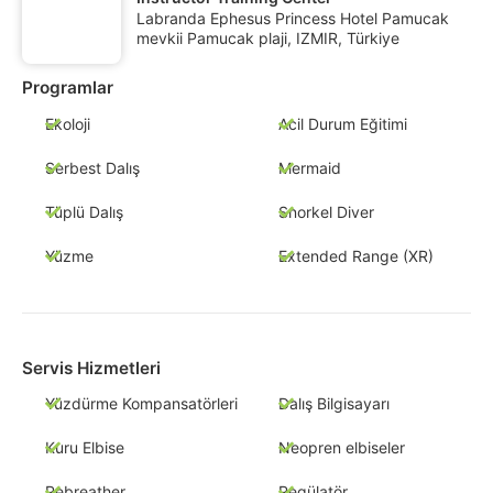
Labranda Ephesus Princess Hotel Pamucak
mevkii Pamucak plaji, IZMIR, Türkiye
Programlar
Ekoloji
Acil Durum Eğitimi
Serbest Dalış
Mermaid
Tüplü Dalış
Snorkel Diver
Yüzme
Extended Range (XR)
Servis Hizmetleri
Yüzdürme Kompansatörleri
Dalış Bilgisayarı
Kuru Elbise
Neopren elbiseler
Rebreather
Regülatör