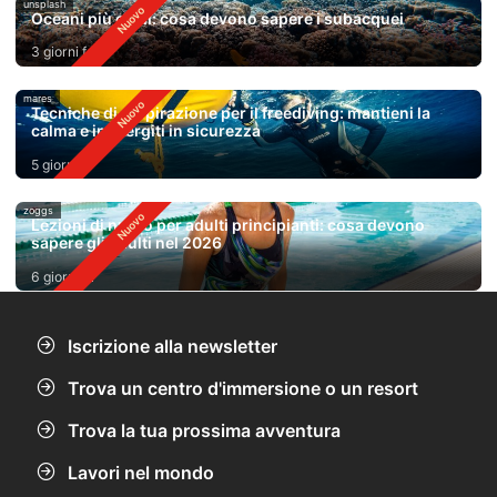
unsplash
Oceani più caldi: cosa devono sapere i subacquei
3 giorni fa
mares
Tecniche di respirazione per il freediving: mantieni la
calma e immergiti in sicurezza
5 giorni fa
zoggs
Lezioni di nuoto per adulti principianti: cosa devono
sapere gli adulti nel 2026
6 giorni fa
Iscrizione alla newsletter
Trova un centro d'immersione o un resort
Trova la tua prossima avventura
Lavori nel mondo