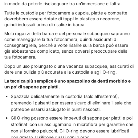
in modo da poterle risciacquare tra un'immersione e l'altra.
Tutte le custodie per fotocamere a cupola, piatte e compatte
dovrebbero essere dotate di tappi in plastica o neoprene,
quindi indossali prima di risalire in barca.
Molti ragazzi della barca e del personale subacqueo sapranno
come maneggiare la tua fotocamera, quindi assicurati di
consegnargliela, perché a volte risalire sulla barca può essere
già abbastanza complicato, senza doversi preoccupare della
tua fotocamera.
Dopo un uso prolungato o una vacanza subacquea, assicurati di
dare una pulizia più accurata alla custodia e agli O-ring.
La tecnica più semplice è uno spazzolino da denti morbido e
un po' di sapone per piatti.
Spazzola delicatamente la custodia (solo all'esterno!),
premendo i pulsanti per essere sicuro di eliminare il sale che
potrebbe essersi asciugato in punti nascosti.
Gli O-ring possono essere imbevuti di sapone per piatti e poi
strofinati con un asciugamano in microfibra per garantire che
non si formino pelucchi. Gli O-ring devono essere lubrificati
con grasso al silicone quasi ogni giorno.