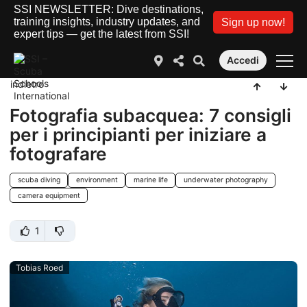
SSI NEWSLETTER: Dive destinations,
training insights, industry updates, and
Sign up now!
expert tips — get the latest from SSI!
Accedi
indietro
Fotografia subacquea: 7 consigli
per i principianti per iniziare a
fotografare
scuba diving
environment
marine life
underwater photography
camera equipment
1
Tobias Roed