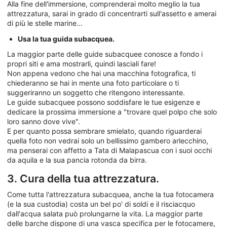
Alla fine dell'immersione, comprenderai molto meglio la tua
attrezzatura, sarai in grado di concentrarti sull'assetto e amerai
di più le stelle marine...
Usa la tua guida subacquea.
La maggior parte delle guide subacquee conosce a fondo i
propri siti e ama mostrarli, quindi lasciali fare!
Non appena vedono che hai una macchina fotografica, ti
chiederanno se hai in mente una foto particolare o ti
suggeriranno un soggetto che ritengono interessante.
Le guide subacquee possono soddisfare le tue esigenze e
dedicare la prossima immersione a "trovare quel polpo che solo
loro sanno dove vive".
E per quanto possa sembrare smielato, quando riguarderai
quella foto non vedrai solo un bellissimo gambero arlecchino,
ma penserai con affetto a Tata di Malapascua con i suoi occhi
da aquila e la sua pancia rotonda da birra.
3. Cura della tua attrezzatura.
Come tutta l'attrezzatura subacquea, anche la tua fotocamera
(e la sua custodia) costa un bel po' di soldi e il risciacquo
dall'acqua salata può prolungarne la vita. La maggior parte
delle barche dispone di una vasca specifica per le fotocamere,