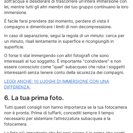
sott'acqua e desiderare di trascorrere un'intera immersione con
lei, mentre tutti gli altri membri del tuo gruppo continuano la loro
immersione.
È facile farsi prendere dal momento, perdere di vista il
compagno e dimenticare i limiti di non decompressione.
In caso di separazione, segui la regola di un minuto: cerca per
un minuto, risali lentamente in superfice e ricongiungiti in
superficie.
O forse ti stai immergendo con altri fotografi che sono
interessati al tuo soggetto. È importante "condividere" e non
essere conosciuto come "quel" subacqueo che ruba i soggetti
interessanti senza tenere conto della sicurezza dei compagni.
LEGGI ANCHE: 10 LUOGHI DI IMMERSIONE CON UNA
DIFFERENZA.
6. La tua prima foto.
Tutti questi consigli non hanno importanza se la tua fotocamera
non è pronta. Prima di tuffarti, concediti sempre il tempo
necessario per sistemare l'attrezzatura subacquea e la
fotocamera.
La foto più importante che fai ogni giorno è la prima che scatti