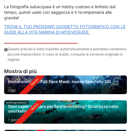
La fotografia subacquea è un hobby costoso e limitato dal
tempo, quindi usalo con saggezza e ti ricompenserà alla
grande!
TROVA IL TUO PROSSIMO SOGGETTO FOTOGRAFICO CON LE
GUIDE ALLA VITA MARINA DI MYDIVEGUIDE.
Questo articolo è stato tradotto automaticamente e potrebbe contenere
piccole imprecisioni; in caso di dubbi, consulta la versione originale in
inglese.
Mostra di più
Immersioni con Full Face Mask: nuova Specialty SSI
Oggi
predragvuckovic
Devi saper nuotare per fare snorkeling? Sicurezza nello
snorkeling
1 giorno fa