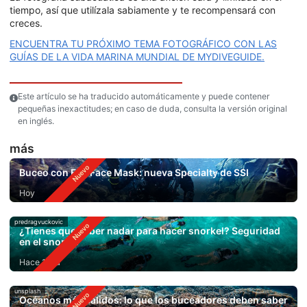
tiempo, así que utilízala sabiamente y te recompensará con
creces.
ENCUENTRA TU PRÓXIMO TEMA FOTOGRÁFICO CON LAS
GUÍAS DE LA VIDA MARINA MUNDIAL DE MYDIVEGUIDE.
Este artículo se ha traducido automáticamente y puede contener
pequeñas inexactitudes; en caso de duda, consulta la versión original
en inglés.
más
Buceo con Full Face Mask: nueva Specialty de SSI
Hoy
predragvuckovic
¿Tienes que saber nadar para hacer snorkel? Seguridad
en el snorkel
Hace 1 día
unsplash
Océanos más cálidos: lo que los buceadores deben saber