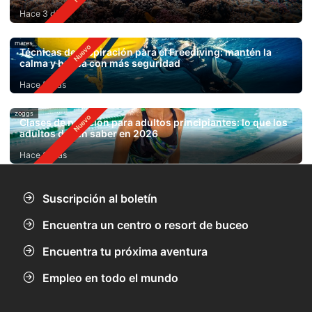
Hace 3 días
mares
Técnicas de respiración para el Freediving: mantén la
calma y bucea con más seguridad
Hace 5 días
zoggs
Clases de natación para adultos principiantes: lo que los
adultos deben saber en 2026
Hace 6 días
Suscripción al boletín
Encuentra un centro o resort de buceo
Encuentra tu próxima aventura
Empleo en todo el mundo