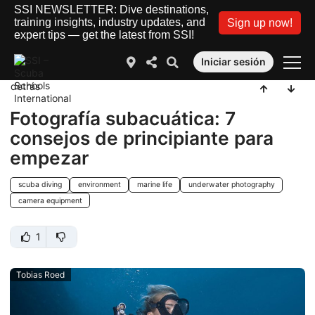
SSI NEWSLETTER: Dive destinations,
training insights, industry updates, and
Sign up now!
expert tips — get the latest from SSI!
Iniciar sesión
detrás
Fotografía subacuática: 7
consejos de principiante para
empezar
scuba diving
environment
marine life
underwater photography
camera equipment
1
Tobias Roed