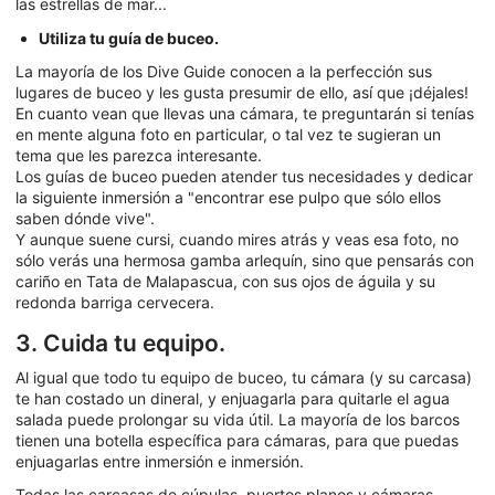
las estrellas de mar...
Utiliza tu guía de buceo.
La mayoría de los Dive Guide conocen a la perfección sus
lugares de buceo y les gusta presumir de ello, así que ¡déjales!
En cuanto vean que llevas una cámara, te preguntarán si tenías
en mente alguna foto en particular, o tal vez te sugieran un
tema que les parezca interesante.
Los guías de buceo pueden atender tus necesidades y dedicar
la siguiente inmersión a "encontrar ese pulpo que sólo ellos
saben dónde vive".
Y aunque suene cursi, cuando mires atrás y veas esa foto, no
sólo verás una hermosa gamba arlequín, sino que pensarás con
cariño en Tata de Malapascua, con sus ojos de águila y su
redonda barriga cervecera.
3. Cuida tu equipo.
Al igual que todo tu equipo de buceo, tu cámara (y su carcasa)
te han costado un dineral, y enjuagarla para quitarle el agua
salada puede prolongar su vida útil. La mayoría de los barcos
tienen una botella específica para cámaras, para que puedas
enjuagarlas entre inmersión e inmersión.
Todas las carcasas de cúpulas, puertos planos y cámaras