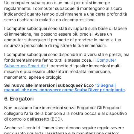
Un computer subacqueo è un must per chi si immerge
regolarmente. I computer subacquei ti mantengono al sicuro
indicandoti quanto tempo puoi rimanere a una certa profondità
senza rischiare la malattia da decompressione.
I computer subacquei sono stati sviluppati sulla base di tabelle
di immersione, ma possono essere più precisi. Avere un
computer subacqueo ti permette di prendere in mano la tua
sicurezza personale e di registrare le tue immersioni.
I computer subacquei sono disponibili in diversi stili e prezzi, ma
fondamentalmente fanno tutti la stessa cosa. Il
Computer
Subacqueo Smart Air
ti permette di gestire immersioni multi-
miscela e può essere utilizzato in modalità immersione,
manometro, apnea e orologio.
Sei nuovo alle immersioni subacquee? Ecco
13 Segnali
manuali che devi conoscere come Scuba Diver principiante
.
6. Erogatori
Non possiamo fare immersioni senza Erogatori! Gli Erogatori
collegano l'aria della bombola alla nostra bocca e al dispositivo
di controllo dell'assetto (BCD).
Anche se i centri di immersione devono seguire regole severe
per quanto riguarda l'assistenza e la manutenzione dei loro