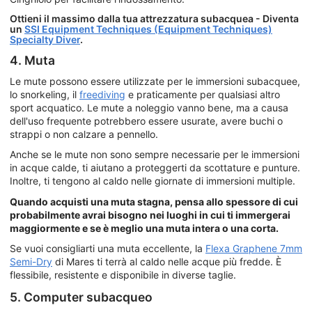
Ottieni il massimo dalla tua attrezzatura subacquea - Diventa
un
SSI Equipment Techniques (Equipment Techniques)
Specialty Diver
.
4. Muta
Le mute possono essere utilizzate per le immersioni subacquee,
lo snorkeling, il
freediving
e praticamente per qualsiasi altro
sport acquatico. Le mute a noleggio vanno bene, ma a causa
dell'uso frequente potrebbero essere usurate, avere buchi o
strappi o non calzare a pennello.
Anche se le mute non sono sempre necessarie per le immersioni
in acque calde, ti aiutano a proteggerti da scottature e punture.
Inoltre, ti tengono al caldo nelle giornate di immersioni multiple.
Quando acquisti una muta stagna, pensa allo spessore di cui
probabilmente avrai bisogno nei luoghi in cui ti immergerai
maggiormente e se è meglio una muta intera o una corta.
Se vuoi consigliarti una muta eccellente, la
Flexa Graphene 7mm
Semi-Dry
di Mares ti terrà al caldo nelle acque più fredde. È
flessibile, resistente e disponibile in diverse taglie.
5. Computer subacqueo