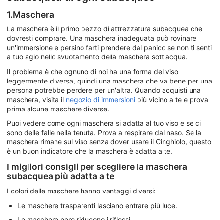
1.Maschera
La maschera è il primo pezzo di attrezzatura subacquea che
dovresti comprare. Una maschera inadeguata può rovinare
un'immersione e persino farti prendere dal panico se non ti senti
a tuo agio nello svuotamento della maschera sott'acqua.
Il problema è che ognuno di noi ha una forma del viso
leggermente diversa, quindi una maschera che va bene per una
persona potrebbe perdere per un'altra. Quando acquisti una
maschera, visita il
negozio di immersioni
più vicino a te e prova
prima alcune maschere diverse.
Puoi vedere come ogni maschera si adatta al tuo viso e se ci
sono delle falle nella tenuta. Prova a respirare dal naso. Se la
maschera rimane sul viso senza dover usare il Cinghiolo, questo
è un buon indicatore che la maschera è adatta a te.
I migliori consigli per scegliere la maschera
subacquea più adatta a te
I colori delle maschere hanno vantaggi diversi:
Le maschere trasparenti lasciano entrare più luce.
Le maschere nere riducono i riflessi.