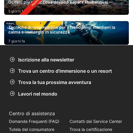
Oceani più caldi: cosa devono sapere i subacquei
5 giorni fa
mares
Tecniche di respirazione per il freediving: mantieni la
calma e immergiti in sicurezza
7 giorni fa
Iscrizione alla newsletter
Trova un centro d'immersione o un resort
Trova la tua prossima avventura
Lavori nel mondo
Centro di assistenza
Domande Frequenti (FAQ)
Contatti dei Service Center
Tutela del consumatore
Trova la certificazione