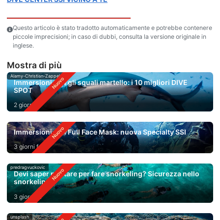
Questo articolo è stato tradotto automaticamente e potrebbe contenere
piccole imprecisioni; in caso di dubbi, consulta la versione originale in
inglese.
Mostra di più
Alamy-Christian-Zappel
Immersioni con gli squali martello: i 10 migliori DIVE
SPOT
2 giorni fa
Immersioni con Full Face Mask: nuova Specialty SSI
3 giorni fa
predragvuckovic
Devi saper nuotare per fare snorkeling? Sicurezza nello
snorkeling
3 giorni fa
unsplash