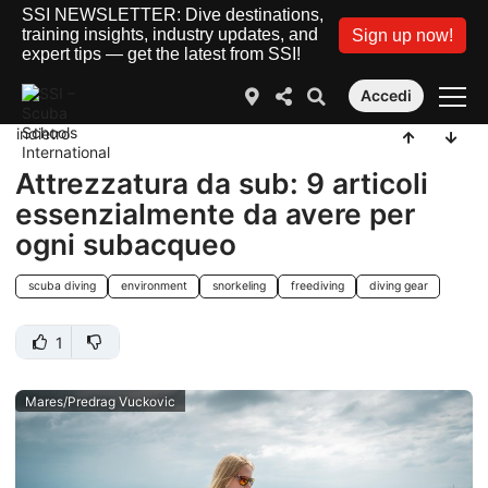
SSI NEWSLETTER: Dive destinations,
training insights, industry updates, and
Sign up now!
expert tips — get the latest from SSI!
Accedi
indietro
Attrezzatura da sub: 9 articoli
essenzialmente da avere per
ogni subacqueo
scuba diving
environment
snorkeling
freediving
diving gear
1
Mares/Predrag Vuckovic