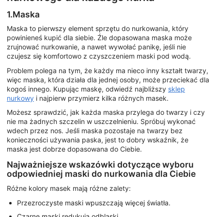
1.Maska
Maska to pierwszy element sprzętu do nurkowania, który
powinieneś kupić dla siebie. Źle dopasowana maska może
zrujnować nurkowanie, a nawet wywołać panikę, jeśli nie
czujesz się komfortowo z czyszczeniem maski pod wodą.
Problem polega na tym, że każdy ma nieco inny kształt twarzy,
więc maska, która działa dla jednej osoby, może przeciekać dla
kogoś innego. Kupując maskę, odwiedź najbliższy
sklep
nurkowy
i najpierw przymierz kilka różnych masek.
Możesz sprawdzić, jak każda maska przylega do twarzy i czy
nie ma żadnych szczelin w uszczelnieniu. Spróbuj wykonać
wdech przez nos. Jeśli maska pozostaje na twarzy bez
konieczności używania paska, jest to dobry wskaźnik, że
maska jest dobrze dopasowana do Ciebie.
Najważniejsze wskazówki dotyczące wyboru
odpowiedniej maski do nurkowania dla Ciebie
Różne kolory masek mają różne zalety:
Przezroczyste maski wpuszczają więcej światła.
Czarne maski redukują odblaski.