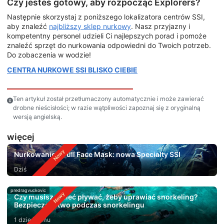
Czy jesteś gotowy, aby rozpocząć Explorers?
Następnie skorzystaj z poniższego lokalizatora centrów SSI,
aby znaleźć
najbliższy sklep nurkowy
. Nasz przyjazny i
kompetentny personel udzieli Ci najlepszych porad i pomoże
znaleźć sprzęt do nurkowania odpowiedni do Twoich potrzeb.
Do zobaczenia w wodzie!
CENTRA NURKOWE SSI BLISKO CIEBIE
Ten artykuł został przetłumaczony automatycznie i może zawierać
drobne nieścisłości; w razie wątpliwości zapoznaj się z oryginalną
wersją angielską.
więcej
Nurkowanie z Full Face Mask: nowa Specialty SSI
Dziś
predragvuckovic
Czy musisz umieć pływać, żeby uprawiać snorkeling?
Bezpieczeństwo podczas snorkelingu
1 dzień temu