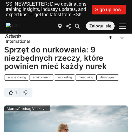
SSI NEWSLETTER: Dive destinations,
training insights, industry updates, and
Sign up now!
expert tips — get the latest from SSI!
Zaloguj się
Wstecz
Sprzęt do nurkowania: 9
niezbędnych rzeczy, które
powinien mieć każdy nurek
scuba diving
environment
snorkeling
freediving
diving gear
1
Mares/Predrag Vuckovic