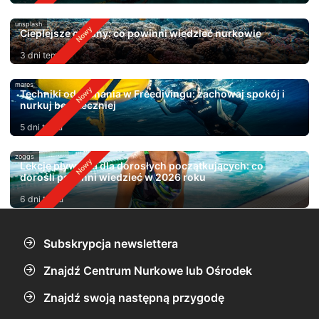
unsplash
Cieplejsze oceany: co powinni wiedzieć nurkowie
3 dni temu
mares
Techniki oddychania w Freedivingu: zachowaj spokój i
nurkuj bezpieczniej
5 dni temu
zoggs
Lekcje pływania dla dorosłych początkujących: co
dorośli powinni wiedzieć w 2026 roku
6 dni temu
Subskrypcja newslettera
Znajdź Centrum Nurkowe lub Ośrodek
Znajdź swoją następną przygodę