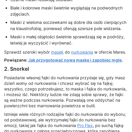
Białe i kolorowe maski świetnie wyglądają na podwodnych
zdjęciach.
Maski z wieloma soczewkami są dobre dla osób cierpiących
na klaustrofobię, ponieważ oferują szersze pole widzenia.
Maski o małej objętości świetnie sprawdzają się w podróży,
łatwiej je wyczyścić i wyrównać.
Sprawdź szeroki wybór
masek
do
nurkowania
w ofercie Mares.
Powiązane:
Jak przygotować nową maskę i zapobiec mgle
.
2. Snorkel
Posiadanie własnej fajki do nurkowania przydaje się, gdy masz
dzień wolny od nurkowania i chcesz wybrać się na fajkę;
wszystko, czego potrzebujesz, to maska i fajka do nurkowania,
i możesz iść. Niektórzy ludzie nie zdają sobie sprawy, że fajki
są ważne podczas nurkowania. Pozwalają one oddychać na
powierzchni bez marnowania powietrza w butli.
Istnieje wiele różnych rodzajów fajki do nurkowania do wyboru;
od podstawowej, ale wytrzymałej fajki do nurkowania bez
emocji, takiej jak fajka do nurkowania
Pro Flex
, po suchą fajkę
do nurkowania z osłoną przeciwbryzgową, która zapobiega