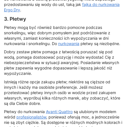
przedostawaniu się wody do ust, taką jak
fajka do nurkowania
Ergo Dry
.
3. Płetwy
Płetwy mogą być również bardzo pomocne podczas
snorkelingu, więc dobrym pomysłem jest podróżowanie z
własnymi, zamiast konieczności ich wypożyczania w dni
nurkowania i snorkelingu. Do
nurkowania
płetwy są niezbędne.
Dobry zestaw płetw pomaga z łatwością poruszać się pod
wodą, pomaga dostosować pozycję i może wydostać Cię z
niebezpieczeństwa w sytuacji awaryjnej. Posiadanie własnych
płetw zapewnia wygodne dopasowanie i lepszą jakość niż
wypożyczanie.
Istnieją różne opcje zakupu płetw; niektóre są cięższe od
innych i każdy ma osobiste preferencje. Jeśli możesz
przetestować płetwy innych osób w wodzie przed zakupem
własnych, wypróbuj kilka różnych marek, aby zobaczyć, które
są dla Ciebie dobre.
Płetwy do nurkowania
Avanti Quattro
są ulubionym modelem
wśród
profesjonalistów
, ponieważ oferują moc, a jednocześnie
nie są zbyt ciężkie. Są dostępne w różnych modnych kolorach i