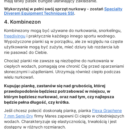
mają łatwy pasek bungee ułatwiający zakładanie.
Wykorzystaj w pełni swój sprzęt nurkowy - zostań
Specialty
Diverem Equipment Techniques SSI
.
4. Kombinezon
Kombinezony mogą być używane do nurkowania, snorkelingu,
freedivingu
i praktycznie każdego innego sportu wodnego.
Wypożyczone pianki są w porządku, ale ze względu na częste
użytkowanie mogą być zużyte, mieć dziury lub rozdarcia lub
nie pasować do Ciebie.
Chociaż pianki nie zawsze są niezbędne do nurkowania w
ciepłych wodach, pomagają one chronić Cię przed oparzeniami
słonecznymi i użądleniami. Utrzymują również ciepło podczas
wielu nurkowań.
Kupując piankę, zastanów się nad grubością, której
prawdopodobnie będziesz potrzebować w miejscu, w
którym będziesz nurkować, oraz nad tym, czy najlepsza
będzie pełna długość, czy krótka.
Jeśli chcesz polecić doskonałą piankę, pianka
Flexa Graphene
7 mm Semi-Dry
firmy Mares zapewni Ci ciepło w chłodniejszych
wodach. Charakteryzuje się elastycznością, trwałością i jest
dostępny w różnych rozmiarach.