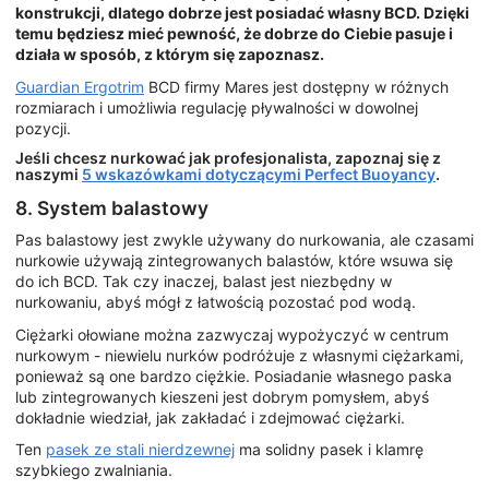
konstrukcji, dlatego dobrze jest posiadać własny BCD. Dzięki
temu będziesz mieć pewność, że dobrze do Ciebie pasuje i
działa w sposób, z którym się zapoznasz.
Guardian Ergotrim
BCD firmy Mares jest dostępny w różnych
rozmiarach i umożliwia regulację pływalności w dowolnej
pozycji.
Jeśli chcesz nurkować jak profesjonalista, zapoznaj się z
naszymi
5 wskazówkami dotyczącymi Perfect Buoyancy
.
8. System balastowy
Pas balastowy jest zwykle używany do nurkowania, ale czasami
nurkowie używają zintegrowanych balastów, które wsuwa się
do ich BCD. Tak czy inaczej, balast jest niezbędny w
nurkowaniu, abyś mógł z łatwością pozostać pod wodą.
Ciężarki ołowiane można zazwyczaj wypożyczyć w centrum
nurkowym - niewielu nurków podróżuje z własnymi ciężarkami,
ponieważ są one bardzo ciężkie. Posiadanie własnego paska
lub zintegrowanych kieszeni jest dobrym pomysłem, abyś
dokładnie wiedział, jak zakładać i zdejmować ciężarki.
Ten
pasek ze stali nierdzewnej
ma solidny pasek i klamrę
szybkiego zwalniania.