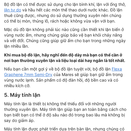
Bộ đồ lặn có thể được sử dụng cho lặn bình khí, lặn với ống thở,
lặn tự do
và hầu hết các môn thể thao dưới nước khác. Đồ lặn
thuê cũng được, nhưng do sử dụng thường xuyên nên chúng
có thể bị mòn, thủng lỗ, rách hoặc không vừa vặn với bạn.
Mặc dù đồ lặn không phải lúc nào cũng cần thiết khi lặn biển ở
vùng nước ấm, nhưng chúng giúp bảo vệ bạn khỏi cháy nắng
và vết đốt. Chúng cũng giúp giữ ấm cho bạn trong những ngày
lặn nhiều lần.
Khi mua bộ đồ lặn, hãy nghĩ đến độ dày mà bạn có thể cần ở
nơi bạn thường xuyên lặn và liệu loại dài hay ngắn là tốt nhất.
Nếu bạn cần một gợi ý về bộ đồ lặn tuyệt vời, bộ đồ lặn
Flexa
Graphene 7mm Semi-Dry
của Mares sẽ giúp bạn giữ ấm trong
vùng nước lạnh. Sản phẩm có độ đàn hồi, độ bền cao và có
nhiều kích cỡ.
5. Máy tính lặn
Máy tính lặn là thiết bị không thể thiếu đối với những người
thường xuyên lặn. Máy tính lặn giúp bạn an toàn bằng cách cho
bạn biết bạn có thể ở độ sâu nào đó trong bao lâu mà không bị
say do giảm áp.
Máy tính lặn được phát triển dựa trên bàn lặn, nhưng chúng có