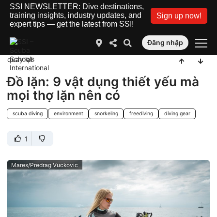
SSI NEWSLETTER: Dive destinations,
training insights, industry updates, and
Sign up now!
expert tips — get the latest from SSI!
Đăng nhập
quay lại
Đồ lặn: 9 vật dụng thiết yếu mà
mọi thợ lặn nên có
scuba diving
environment
snorkeling
freediving
diving gear
1
Mares/Predrag Vuckovic