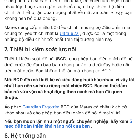
Giống như tất cả các thiết bị lặn khác, có nhiều lựa chọn khác
nhau tùy thuộc vào ngân sách của bạn. Tuy nhiên, bộ điều
chỉnh là thiết bị lặn quan trọng nhất về mặt an toàn, vì vậy bạn
không nên bỏ qua chúng.
Mares cung cấp nhiều bộ điều chỉnh, nhưng bộ điều chỉnh mà
chúng tôi yêu thích nhất là
Ultra 62X
, được coi là một trong
những bộ điều chỉnh tốt nhất trên thị trường hiện nay.
7. Thiết bị kiểm soát lực nổi
Thiết bị kiểm soát độ nổi (BCD) cho phép bạn điều chỉnh độ nổi
dưới nước để đảm bảo bạn không bị lắc lư dưới đáy hoặc nổi
trên mặt nước. Bạn không thể lặn mà không có BCD.
Mỗi BCD đều có thiết kế và kiểu dáng hơi khác nhau, vì vậy tốt
nhất bạn nên sở hữu riêng một chiếc BCD. Bạn có thể đảm
bảo nó vừa vặn và hoạt động theo cách mà bạn đã quen
thuộc.
Áo phao
Guardian Ergotrim
BCD của Mares có nhiều kích cỡ
khác nhau và cho phép bạn điều chỉnh độ nổi ở mọi vị trí.
Nếu bạn muốn lặn như một người chuyên nghiệp, hãy xem
5
mẹo để hoàn thiện khả năng nổi của bạn
.
8. Hệ thống cân