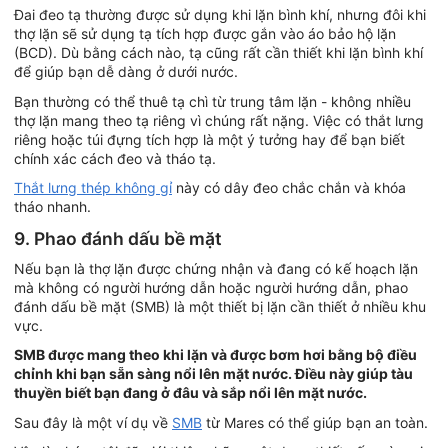
Đai đeo tạ thường được sử dụng khi lặn bình khí, nhưng đôi khi
thợ lặn sẽ sử dụng tạ tích hợp được gắn vào áo bảo hộ lặn
(BCD). Dù bằng cách nào, tạ cũng rất cần thiết khi lặn bình khí
để giúp bạn dễ dàng ở dưới nước.
Bạn thường có thể thuê tạ chì từ trung tâm lặn - không nhiều
thợ lặn mang theo tạ riêng vì chúng rất nặng. Việc có thắt lưng
riêng hoặc túi đựng tích hợp là một ý tưởng hay để bạn biết
chính xác cách đeo và tháo tạ.
Thắt lưng thép không gỉ
này có dây đeo chắc chắn và khóa
tháo nhanh.
9. Phao đánh dấu bề mặt
Nếu bạn là thợ lặn được chứng nhận và đang có kế hoạch lặn
mà không có người hướng dẫn hoặc người hướng dẫn, phao
đánh dấu bề mặt (SMB) là một thiết bị lặn cần thiết ở nhiều khu
vực.
SMB được mang theo khi lặn và được bơm hơi bằng bộ điều
chỉnh khi bạn sẵn sàng nổi lên mặt nước. Điều này giúp tàu
thuyền biết bạn đang ở đâu và sắp nổi lên mặt nước.
Sau đây là một ví dụ về
SMB
từ Mares có thể giúp bạn an toàn.