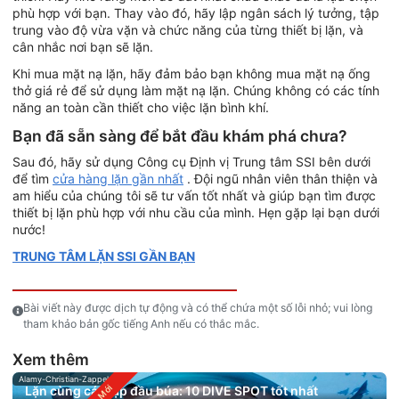
phù hợp với bạn. Thay vào đó, hãy lập ngân sách lý tưởng, tập
trung vào độ vừa vặn và chức năng của từng thiết bị lặn, và
cân nhắc nơi bạn sẽ lặn.
Khi mua mặt nạ lặn, hãy đảm bảo bạn không mua mặt nạ ống
thở giá rẻ để sử dụng làm mặt nạ lặn. Chúng không có các tính
năng an toàn cần thiết cho việc lặn bình khí.
Bạn đã sẵn sàng để bắt đầu khám phá chưa?
Sau đó, hãy sử dụng Công cụ Định vị Trung tâm SSI bên dưới
để tìm
cửa hàng lặn gần nhất
. Đội ngũ nhân viên thân thiện và
am hiểu của chúng tôi sẽ tư vấn tốt nhất và giúp bạn tìm được
thiết bị lặn phù hợp với nhu cầu của mình. Hẹn gặp lại bạn dưới
nước!
TRUNG TÂM LẶN SSI GẦN BẠN
Bài viết này được dịch tự động và có thể chứa một số lỗi nhỏ; vui lòng
tham khảo bản gốc tiếng Anh nếu có thắc mắc.
Xem thêm
Alamy-Christian-Zappel
Lặn cùng cá mập đầu búa: 10 DIVE SPOT tốt nhất