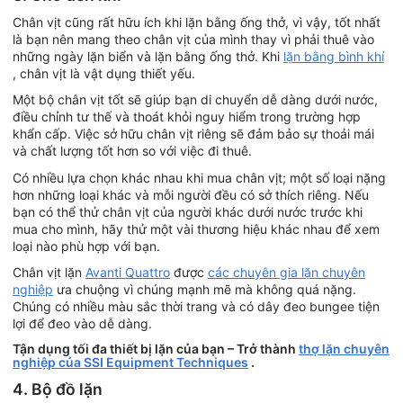
Chân vịt cũng rất hữu ích khi lặn bằng ống thở, vì vậy, tốt nhất
là bạn nên mang theo chân vịt của mình thay vì phải thuê vào
những ngày lặn biển và lặn bằng ống thở. Khi
lặn bằng bình khí
, chân vịt là vật dụng thiết yếu.
Một bộ chân vịt tốt sẽ giúp bạn di chuyển dễ dàng dưới nước,
điều chỉnh tư thế và thoát khỏi nguy hiểm trong trường hợp
khẩn cấp. Việc sở hữu chân vịt riêng sẽ đảm bảo sự thoải mái
và chất lượng tốt hơn so với việc đi thuê.
Có nhiều lựa chọn khác nhau khi mua chân vịt; một số loại nặng
hơn những loại khác và mỗi người đều có sở thích riêng. Nếu
bạn có thể thử chân vịt của người khác dưới nước trước khi
mua cho mình, hãy thử một vài thương hiệu khác nhau để xem
loại nào phù hợp với bạn.
Chân vịt lặn
Avanti Quattro
được
các chuyên gia lặn chuyên
nghiệp
ưa chuộng vì chúng mạnh mẽ mà không quá nặng.
Chúng có nhiều màu sắc thời trang và có dây đeo bungee tiện
lợi để đeo vào dễ dàng.
Tận dụng tối đa thiết bị lặn của bạn – Trở thành
thợ lặn chuyên
nghiệp của SSI Equipment Techniques
.
4. Bộ đồ lặn