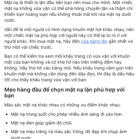
Mặt nạ là thiết bị lặn đầu tiên bạn nên mua cho mình. Một chiếc
mặt nạ không vừa vặn có thể phá hỏng chuyến lặn và thậm chí
khiến bạn hoảng loạn nếu không thoải mái khi rửa mặt nạ dưới
nước.
Vấn đề là mỗi người có hình dạng khuôn mặt hơi khác nhau, nên
một chiếc mặt nạ phù hợp với người này có thể lại bị rò rỉ với
người khác. Khi mua mặt nạ, hãy đến
cửa hàng lặn
gần nhất và
thử một vài chiếc trước.
Bạn có thể kiểm tra xem mỗi khẩu trang có vừa vặn với khuôn
mặt của bạn không và có khe hở nào trên miếng đệm hay
không. Hãy thử hít vào bằng mũi. Nếu khẩu trang nằm gọn trên
khuôn mặt mà không cần dùng đến dây đeo, thì đây là dấu hiệu
tốt cho thấy khẩu trang vừa vặn với bạn.
Mẹo hàng đầu để chọn mặt nạ lặn phù hợp với
bạn
Màu sắc mặt nạ khác nhau có những ưu điểm khác nhau:
Mặt nạ trong suốt cho phép nhiều ánh sáng đi vào hơn.
Mặt nạ đen giúp giảm độ chói.
Mặt nạ màu trắng và màu sắc trông rất đẹp khi chụp ảnh
dưới nước.