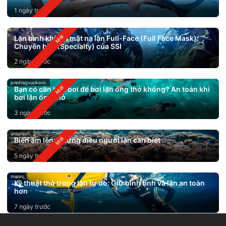
1 ngày trước
Lặn bình khí với mặt nạ lặn Full-Face (Full Face Mask):
Chuyên biệt (Specialty) của SSI
2 ngày trước
predragvuckovic
Bạn có cần biết bơi để bơi lặn ống thở không? An toàn khi
bơi lặn ống thở
3 ngày trước
unsplash
Biển ấm lên: Những điều người lặn cần biết
5 ngày trước
mares
Kỹ thuật thở trong lặn tự do: Giữ bình tĩnh và lặn an toàn
hơn
7 ngày trước