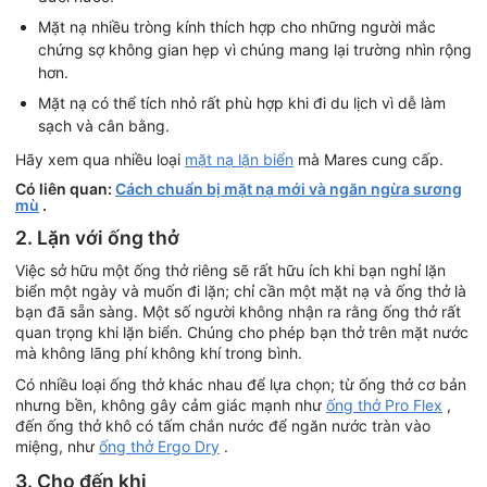
Mặt nạ nhiều tròng kính thích hợp cho những người mắc
chứng sợ không gian hẹp vì chúng mang lại trường nhìn rộng
hơn.
Mặt nạ có thể tích nhỏ rất phù hợp khi đi du lịch vì dễ làm
sạch và cân bằng.
Hãy xem qua nhiều loại
mặt nạ lặn biển
mà Mares cung cấp.
Có liên quan:
Cách chuẩn bị mặt nạ mới và ngăn ngừa sương
mù
.
2. Lặn với ống thở
Việc sở hữu một ống thở riêng sẽ rất hữu ích khi bạn nghỉ lặn
biển một ngày và muốn đi lặn; chỉ cần một mặt nạ và ống thở là
bạn đã sẵn sàng. Một số người không nhận ra rằng ống thở rất
quan trọng khi lặn biển. Chúng cho phép bạn thở trên mặt nước
mà không lãng phí không khí trong bình.
Có nhiều loại ống thở khác nhau để lựa chọn; từ ống thở cơ bản
nhưng bền, không gây cảm giác mạnh như
ống thở Pro Flex
,
đến ống thở khô có tấm chắn nước để ngăn nước tràn vào
miệng, như
ống thở Ergo Dry
.
3. Cho đến khi