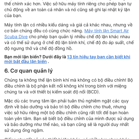
thể chính xác hơn. Việc sở hữu máy tính riêng cho phép bạn tự
chủ động về an toàn cá nhân và nó cũng sẽ ghi lại nhật ký lặn
của bạn.
Máy tính lặn có nhiều kiểu dáng và giá cả khác nhau, nhưng về
cơ bản chúng đều có cùng chức năng.
Máy tính lặn Smart Air
Scuba Dive
cho phép bạn quản lý nhiều chế độ lặn khác nhau
và có thể sử dụng ở chế độ lặn bình khí, chế độ đo áp suất, chế
độ ngưng thở và chế độ đồng hồ.
Bạn mới lặn biển? Dưới đây là
13 tín hiệu tay bạn cần biết khi
mới bắt đầu lặn biển
.
6. Cơ quan quản lý
Chúng ta không thể lặn bình khí mà không có bộ điều chỉnh! Bộ
điều chỉnh là bộ phận kết nối không khí trong bình với miệng
chúng ta và với thiết bị kiểm soát độ nổi (BCD).
Mặc dù các trung tâm lặn phải tuân thủ nghiêm ngặt các quy
định về bảo dưỡng và bảo trì bộ điều chỉnh cho thuê, nhưng
việc sở hữu riêng một bộ điều chỉnh cũng rất tốt để bạn hoàn
toàn yên tâm. Bạn sẽ biết bộ điều chỉnh của mình được sử dụng
và bảo dưỡng như thế nào, và bạn cũng sẽ là người duy nhất
sử dụng ống ngậm.