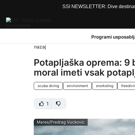
SSI NEWSLETTER: Dive destinations
Programi usposablj
nazaj
Potapljaška oprema: 9 b
moral imeti vsak potapl
scuba diving
environment
snorkeling
freedivi
1
Mares/Predrag Vuckovic