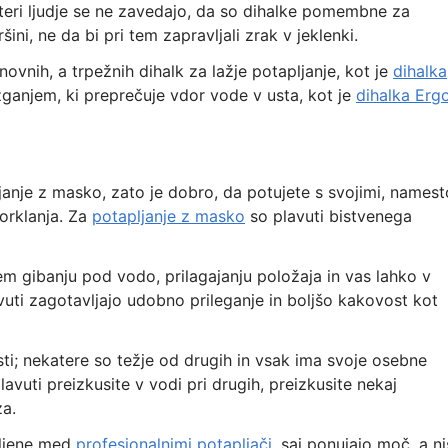
ateri ljudje se ne zavedajo, da so dihalke pomembne za
i, ne da bi pri tem zapravljali zrak v jeklenki.
snovnih, a trpežnih dihalk za lažje potapljanje, kot je
dihalka
zganjem, ki preprečuje vdor vode v usta, kot je
dihalka Erg
ljanje z masko, zato je dobro, da potujete s svojimi, namest
norklanja. Za
potapljanje z masko
so plavuti bistvenega
m gibanju pod vodo, prilagajanju položaja in vas lahko v
avuti zagotavljajo udobno prileganje in boljšo kakovost kot
ti; nekatere so težje od drugih in vsak ima svoje osebne
vuti preizkusite v vodi pri drugih, preizkusite nekaj
za.
bljene med
profesionalnimi potapljači,
saj ponujajo moč, a n