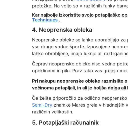
pretežke. Na voljo so v različnih funky barv
Kar najbolje izkoristite svojo potapljaško 
Techniques
.
4. Neoprenska obleka
Neoprenske obleke se lahko uporabljajo za 
vse druge vodne športe. Izposojene neopre
lahko obrabljene, imajo luknje ali raztrgani
Čeprav neoprenske obleke niso vedno potrebn
opeklinami in piki. Prav tako vas grejejo m
Pri nakupu neoprenske obleke razmislite o d
večinoma potapljali, in ali je boljša dolga ali
Če želite priporočilo za odlično neoprensk
Semi-Dry
znamke Mares grela v hladnejših vod
različnih velikostih.
5. Potapljaški računalnik