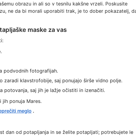
šemu obrazu in ali so v tesnilu kakšne vrzeli. Poskusite
u, ne da bi morali uporabiti trak, je to dober pokazatelj, d
otapljaške maske za vas
i:
.
a podvodnih fotografijah.
o zaradi klavstrofobije, saj ponujajo širše vidno polje.
ovanja, saj jih je lažje očistiti in izenačiti.
i jih ponuja Mares.
eprečiti meglo
.
st dan od potapljanja in se želite potapljati; potrebujete le