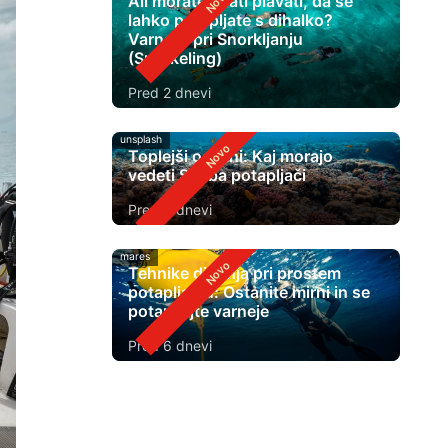
Ali morate znati plavati, da se
lahko potapljate s dihalko?
Varnost pri Snorkljanju
(Snorkeling)
Pred 2 dnevi
unsplash
Toplejši oceani: Kaj morajo
vedeti Scuba potapljači
Pred 4 dnevi
mares
Tehnike dihanja pri prostem
potapljanju: Ostanite mirni in se
potapljajte varneje
Pred 6 dnevi