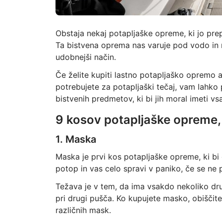
Obstaja nekaj potapljaške opreme, ki jo pr
Ta bistvena oprema nas varuje pod vodo in 
udobnejši način.
Če želite kupiti lastno potapljaško opremo a
potrebujete za potapljaški tečaj, vam lah
bistvenih predmetov, ki bi jih moral imeti vs
9 kosov potapljaške opreme, 
1. Maska
Maska je prvi kos potapljaške opreme, ki bi 
potop in vas celo spravi v paniko, če se ne
Težava je v tem, da ima vsakdo nekoliko dru
pri drugi pušča. Ko kupujete masko, obiščite
različnih mask.