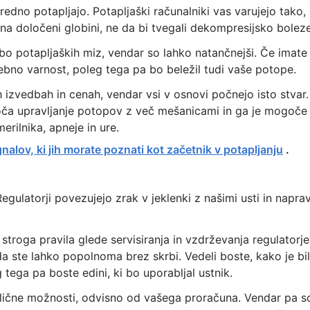
e redno potapljajo. Potapljaški računalniki vas varujejo tako,
a določeni globini, ne da bi tvegali dekompresijsko bolez
rabo potapljaških miz, vendar so lahko natančnejši. Če imate
sebno varnost, poleg tega pa bo beležil tudi vaše potope.
ih izvedbah in cenah, vendar vsi v osnovi počnejo isto stvar.
 upravljanje potopov z več mešanicami in ga je mogoče
erilnika, apneje in ure.
gnalov, ki jih morate poznati kot začetnik v potapljanju
.
egulatorji povezujejo zrak v jeklenki z našimi usti in napra
stroga pravila glede servisiranja in vzdrževanja regulatorje
 da ste lahko popolnoma brez skrbi. Vedeli boste, kako je bil
tega pa boste edini, ki bo uporabljal ustnik.
azlične možnosti, odvisno od vašega proračuna. Vendar pa s