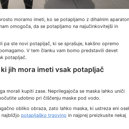
eprosto moramo imeti, ko se potapljamo z dihalnim aparato
nam omogoča, da se potapljamo na najučinkovitejši in
li pa ste novi potapljač, ki se sprašuje, kakšno opremo
ko pomagamo. V tem članku vam bomo predstavili devet
ak potapljač.
ki jih mora imeti vsak potapljač
ga morali kupiti zase. Neprilegajoča se maska lahko uniči
 počutite udobno pri čiščenju maske pod vodo.
gačno obliko obraza, zato lahko maska, ki ustreza eni oseb
 najbližjo
potapljaško trgovino
in najprej preizkusite nekaj