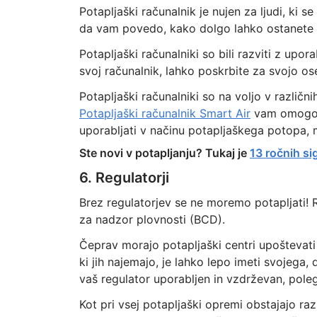
Potapljaški računalnik je nujen za ljudi, ki s
da vam povedo, kako dolgo lahko ostanete n
Potapljaški računalniki so bili razviti z upo
svoj računalnik, lahko poskrbite za svojo o
Potapljaški računalniki so na voljo v različn
Potapljaški računalnik Smart Air
vam omogoča
uporabljati v načinu potapljaškega potopa, m
Ste novi v potapljanju? Tukaj je
13 ročnih si
6. Regulatorji
Brez regulatorjev se ne moremo potapljati! R
za nadzor plovnosti (BCD).
Čeprav morajo potapljaški centri upoštevati 
ki jih najemajo, je lahko lepo imeti svojega,
vaš regulator uporabljen in vzdrževan, poleg 
Kot pri vsej potapljaški opremi obstajajo r