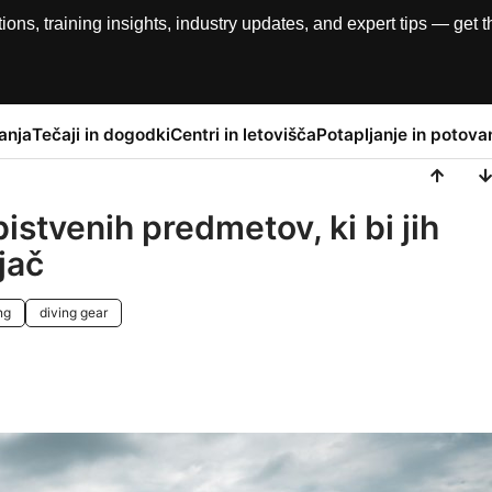
, training insights, industry updates, and expert tips — get th
anja
Tečaji in dogodki
Centri in letovišča
Potapljanje in potova
istvenih predmetov, ki bi jih
jač
ng
diving gear