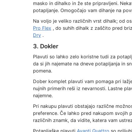
masko in dihalko in že ste pripravljeni. Nek
potapljanje. Omogočajo vam dihanje na površin
Na voljo je veliko različnih vrst dihalk; od o
Pro Flex
, do suhih dihalk z zaščito pred bri
Dry
.
3. Dokler
Plavuti so lahko zelo koristne tudi za potap
da si jih najemate na dneve potapljanja in s
pomena.
Dober komplet plavuti vam pomaga pri lažje
nujnih primerih reši iz nevarnosti. Lastne pl
najemne.
Pri nakupu plavuti obstajajo različne možnos
preference. Če lahko pred nakupom svojih pla
različnih znamk, da vidite, katera vam ustre
Potapljaške plavuti
Avanti Quattro
so prilju