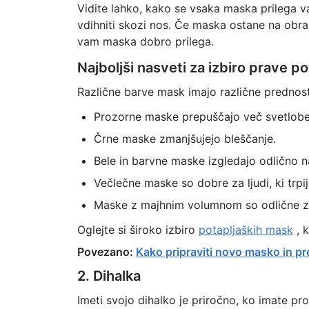
Vidite lahko, kako se vsaka maska prilega va
vdihniti skozi nos. Če maska ostane na obraz
vam maska dobro prilega.
Najboljši nasveti za izbiro prave p
Različne barve mask imajo različne prednost
Prozorne maske prepuščajo več svetlobe
Črne maske zmanjšujejo bleščanje.
Bele in barvne maske izgledajo odlično n
Večlečne maske so dobre za ljudi, ki trpij
Maske z majhnim volumnom so odlične za pot
Oglejte si široko izbiro
potapljaških mask
, k
Povezano:
Kako pripraviti novo masko in pr
2. Dihalka
Imeti svojo dihalko je priročno, ko imate pro