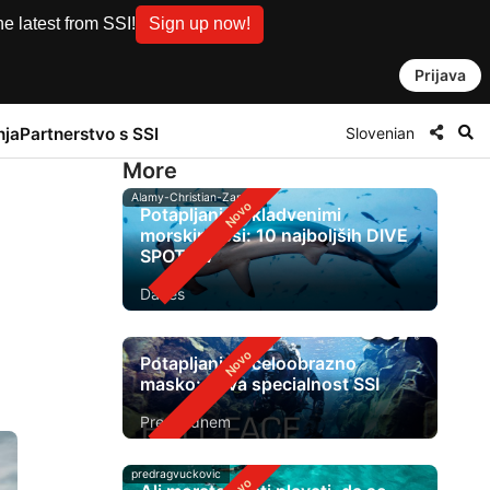
e latest from SSI!
Sign up now!
Prijava
Slovenian
nja
Partnerstvo s SSI
More
Alamy-Christian-Zappel
Potapljanje s kladvenimi
morskimi psi: 10 najboljših DIVE
SPOT-ov
Danes
Potapljanje s celoobrazno
masko: nova specialnost SSI
Pred 1 dnem
predragvuckovic