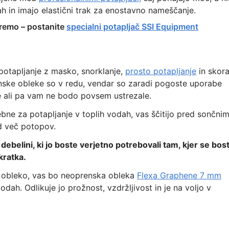
ah in imajo elastični trak za enostavno nameščanje.
opremo – postanite
specialni potapljač SSI Equipment
potapljanje z masko, snorklanje,
prosto potapljanje
in skora
nske obleke so v redu, vendar so zaradi pogoste uporabe
ne ali pa vam ne bodo povsem ustrezale.
e za potapljanje v toplih vodah, vas ščitijo pred sončnim
ed več potopov.
ebelini, ki jo boste verjetno potrebovali tam, kjer se bos
 kratka.
o obleko, vas bo neoprenska obleka
Flexa Graphene 7 mm
ah. Odlikuje jo prožnost, vzdržljivost in je na voljo v