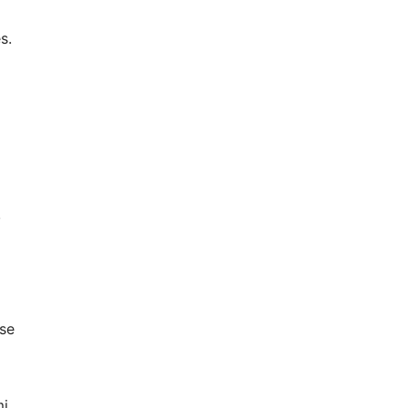
s.
,
 se
mi