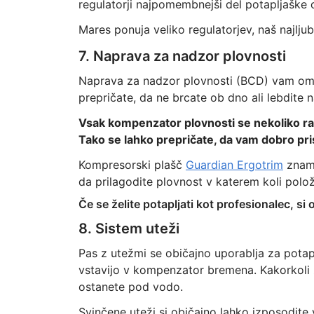
regulatorji najpomembnejši del potapljaške o
Mares ponuja veliko regulatorjev, naš najljub
7. Naprava za nadzor plovnosti
Naprava za nadzor plovnosti (BCD) vam omo
prepričate, da ne brcate ob dno ali lebdite 
Vsak kompenzator plovnosti se nekoliko razli
Tako se lahko prepričate, da vam dobro pris
Kompresorski plašč
Guardian Ergotrim
znamk
da prilagodite plovnost v katerem koli polož
Če se želite potapljati kot profesionalec, si 
8. Sistem uteži
Pas z utežmi se običajno uporablja za potaplj
vstavijo v kompenzator bremena. Kakorkoli ž
ostanete pod vodo.
Svinčene uteži si običajno lahko izposodite 