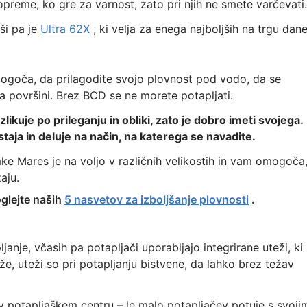
preme, ko gre za varnost, zato pri njih ne smete varčevati.
ši pa je
Ultra 62X
, ki velja za enega najboljših na trgu dane
goča, da prilagodite svojo plovnost pod vodo, da se
na površini. Brez BCD se ne morete potapljati.
kuje po prileganju in obliki, zato je dobro imeti svojega.
taja in deluje na način, na katerega se navadite.
e Mares je na voljo v različnih velikostih in vam omogoča
aju.
oglejte naših
5 nasvetov za izboljšanje plovnosti
.
anje, včasih pa potapljači uporabljajo integrirane uteži, ki
e, uteži so pri potapljanju bistvene, da lahko brez težav
v potapljaškem centru – le malo potapljačev potuje s svoji