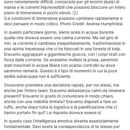
sono notoriamente difficili, conosciute per gli enormi sbalzi di
marea e le correnti imprevedibili che possono bloccare un intero
piano di immersione in pochi minuti.
[5]
(Le condizioni di immersione possono cambiare rapidamente e
devi pensare in modo critico. Photo Credit: Andrea Humphries)
In questo particolare giorno, siamo scesi in acqua durante
quella che doveva essere una calma corrente. Ma nel giro di
min. la corrente è cambiata inaspettatamente, trasformandosi in
una spinta impetuosa che ci ha bloccati in una foresta di kelp.
Eravamo aggrappati a gigantesche grucce, con i corpi tirati con
forza dalla corrente. Se avessimo mollato la presa, saremmo
stati trascinati in acqua libera con scarso controllo su dove
saremmo riemersi. Questo è il tipo di momento in cui la pura
abilità subacquea non è sufficiente.
Dovevamo prendere una decisione rapida, per noi stessi, ma
anche per l'intero team. Eravamo abbastanza calmi da rimanere
presenti? Eravamo in grado di comunicare in modo chiaro,
anche con una visibilità limitata? Eravamo disposti a fare un
tuffo, anche dopo tutta la logistica e la pianificazione che ci
hanno portato fin qui? La risposta doveva essere sì.
In questo caso l'intelligenza emotiva diventa essenzialmente
fondamentale. Devi avere la consapevolezza di te stesso per