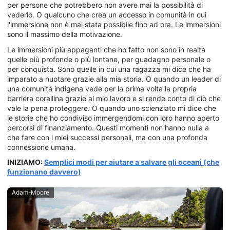
per persone che potrebbero non avere mai la possibilità di
vederlo. O qualcuno che crea un accesso in comunità in cui
l'immersione non è mai stata possibile fino ad ora. Le immersioni
sono il massimo della motivazione.
Le immersioni più appaganti che ho fatto non sono in realtà
quelle più profonde o più lontane, per guadagno personale o
per conquista. Sono quelle in cui una ragazza mi dice che ha
imparato a nuotare grazie alla mia storia. O quando un leader di
una comunità indigena vede per la prima volta la propria
barriera corallina grazie al mio lavoro e si rende conto di ciò che
vale la pena proteggere. O quando uno scienziato mi dice che
le storie che ho condiviso immergendomi con loro hanno aperto
percorsi di finanziamento. Questi momenti non hanno nulla a
che fare con i miei successi personali, ma con una profonda
connessione umana.
INIZIAMO:
Semplici modi per aiutare a salvare gli oceani (che
funzionano davvero)
Adam-Moore