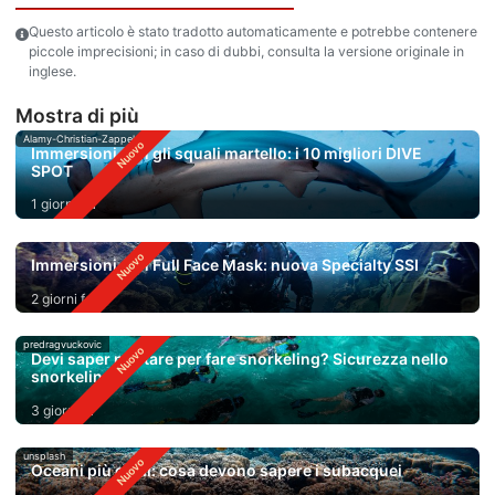
Questo articolo è stato tradotto automaticamente e potrebbe contenere
piccole imprecisioni; in caso di dubbi, consulta la versione originale in
inglese.
Mostra di più
Alamy-Christian-Zappel
Immersioni con gli squali martello: i 10 migliori DIVE
SPOT
1 giorno fa
Immersioni con Full Face Mask: nuova Specialty SSI
2 giorni fa
predragvuckovic
Devi saper nuotare per fare snorkeling? Sicurezza nello
snorkeling
3 giorni fa
unsplash
Oceani più caldi: cosa devono sapere i subacquei