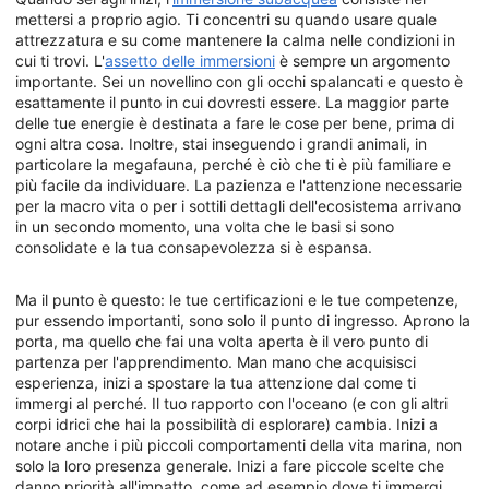
mettersi a proprio agio. Ti concentri su quando usare quale
attrezzatura e su come mantenere la calma nelle condizioni in
cui ti trovi. L'
assetto delle immersioni
è sempre un argomento
importante. Sei un novellino con gli occhi spalancati e questo è
esattamente il punto in cui dovresti essere. La maggior parte
delle tue energie è destinata a fare le cose per bene, prima di
ogni altra cosa. Inoltre, stai inseguendo i grandi animali, in
particolare la megafauna, perché è ciò che ti è più familiare e
più facile da individuare. La pazienza e l'attenzione necessarie
per la macro vita o per i sottili dettagli dell'ecosistema arrivano
in un secondo momento, una volta che le basi si sono
consolidate e la tua consapevolezza si è espansa.
Ma il punto è questo: le tue certificazioni e le tue competenze,
pur essendo importanti, sono solo il punto di ingresso. Aprono la
porta, ma quello che fai una volta aperta è il vero punto di
partenza per l'apprendimento. Man mano che acquisisci
esperienza, inizi a spostare la tua attenzione dal come ti
immergi al perché. Il tuo rapporto con l'oceano (e con gli altri
corpi idrici che hai la possibilità di esplorare) cambia. Inizi a
notare anche i più piccoli comportamenti della vita marina, non
solo la loro presenza generale. Inizi a fare piccole scelte che
danno priorità all'impatto, come ad esempio dove ti immergi,