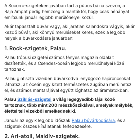
A Socorro-szigeteken javában tart a púpos bálna szezon, a
Raja Ampat pedig hemzseg a mantáktól, hogy csak néhányat
említsünk január legjobb merülőhelyei közül.
Akár tapasztalt búvár vagy, aki járatlan kalandokra vágyik, akár
kezdő búvár, aki könnyű merüléseket keres, ezek a legjobb
helyek a búvárkodásra januárban:
1. Rock-szigetek, Palau.
Palau trópusi szigetei számos fényes magazin oldalait
díszítették, és a Csendes-óceán legjobb merülőhelyei közé
tartoznak.
Palau gintiszta vizeiben búvárkodva lenyűgöző hajóroncsokat
láthatsz, az óceán egy kitett természetes zugában merülhetsz
el, és számos mantarájával együtt lóghatsz az áramlatokban.
Palau
Sziklás-szigetei
a világ legegyedibb tájai közé
tartoznak, több mint 200 mészkősziklával, amelyek mélykék,
élettel teli vizekből emelkednek ki.
Január az egyik legjobb időszak
Palau búvárkodására,
és a
szigetek összes kínálatának felfedezésére.
2. Ari-atoll, Maldív-szigetek.