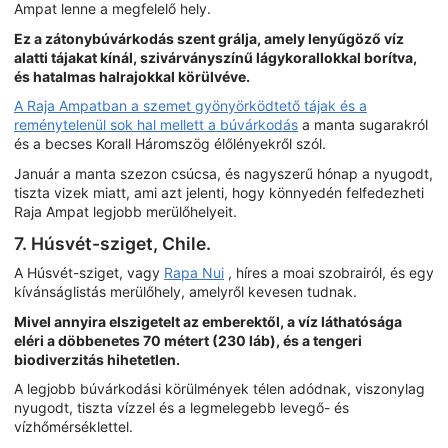
Ampat lenne a megfelelő hely.
Ez a zátonybúvárkodás szent grálja, amely lenyűgöző víz
alatti tájakat kínál, szivárványszínű lágykorallokkal borítva,
és hatalmas halrajokkal körülvéve.
A Raja Ampatban a szemet gyönyörködtető tájak és a
reménytelenül sok hal mellett a búvárkodás
a manta sugarakról
és a becses Korall Háromszög élőlényekről szól.
Január a manta szezon csúcsa, és nagyszerű hónap a nyugodt,
tiszta vizek miatt, ami azt jelenti, hogy könnyedén felfedezheti
Raja Ampat legjobb merülőhelyeit.
7. Húsvét-sziget, Chile.
A Húsvét-sziget, vagy
Rapa Nui
, híres a moai szobrairól, és egy
kívánságlistás merülőhely, amelyről kevesen tudnak.
Mivel annyira elszigetelt az emberektől, a víz láthatósága
eléri a döbbenetes 70 métert (230 láb), és a tengeri
biodiverzitás hihetetlen.
A legjobb búvárkodási körülmények télen adódnak, viszonylag
nyugodt, tiszta vízzel és a legmelegebb levegő- és
vízhőmérséklettel.