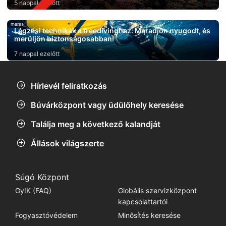
5 nappal ezelőtt
mares
Légzési technikák a freedivinghez: Maradjon nyugodt, és
merüljön biztonságosabban!
7 nappal ezelőtt
Hírlevél feliratkozás
Búvárközpont vagy üdülőhely keresése
Találja meg a következő kalandját
Állások világszerte
Súgó Központ
GyIK (FAQ)
Globális szervizközpont
kapcsolattartói
Fogyasztóvédelem
Minősítés keresése