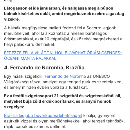
Látogasson el ide januárban, és hallgassa meg a púpos
bálnák kísérteties dalát, amint megérkeznek ezekre a gazdag
vizekre.
A bálnák megfigyelése mellett fedezd fel a Socorro legjobb
merülőhelyeit, ahol találkozhatsz a híresen barátságos
óriásmantákkal, akár 10 cápafajjal, és közelről megnézheted a
helyi palackorrú delfineket.
FEDEZZE FEL A VILÁGON, HOL BÚVÁRHAT ÓRIÁSI CSENDES-
ÓCEÁNI MANTA RÁJÁKKAL.
4. Fernando de Noronha, Brazília.
Egy másik szigetidill,
Fernando de Noronha
az UNESCO
Világörökség része, amelyet egy tengeri park és szentély véd,
és amely minden évben vonzza a turistákat.
Ez a festői szigetcsoport 21 szigetből és szigetecskéből áll,
melyeket buja zöld erdők borítanak, és aranyló homok
szegélyez.
Brazília legjobb búvárkodási lehetőségeit
kínálja, gyönyörű
azúrkék vízzel és olyan merülőhelyekkel, ahol tengeri teknősök,
ráják, cápák és számos delfin él.