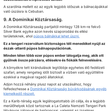
A szardínia mellett ez az egyik legjobb időszak a bálnacápákkal
való úszásra is Cebuban.
9. A Dominikai Köztársaság.
A Dominikai Köztársaság partjaitól mintegy 128 km-re fekvő
Silver Bank egyike azon kevés szaporodási és ellési
területeknek, ahol
púpos bálnákkal lehet úszni.
Ez a tengeri rezervátum biztonságos téli menedéket nyújt az
észak-atlanti púpos bálnapopulációnak.
Minden télen több ezer púpos ember látogatja meg, akik ott
gyűlnek össze párzásra, ellésekre és fiókáik felnevelésére.
A környékre tett kirándulások legtöbbje egyhetes élő fedélzeti
szafari, amely rengeteg időt biztosít a vízben való együttlétre
ezekkel a magával ragadó állatokkal.
Adjon hozzá néhány plusz napot az utazásához, hogy
felfedezhesse a
Dominikai Köztársaság búvárkodásának egyéb
kiemelkedő részeit.
Ez a Karib-térség egyik leglátogatottabb úti célja, és a legjobb
merülőhelyek közé tartoznak a La Caleta Nemzeti Tengeri Park
látványos zátonyai és hajóroncsai, valamint az izgalmas