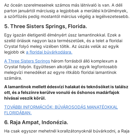
Az óceán szerelmeseinek számos más látnivaló is van. A déli
parton januártól márciusig a legjobbak a merülési körülmények,
a szörfözés pedig mostantól március végéig a legélvezetesebb.
5. Three Sisters Springs, Florida.
Egy igazán életigenlő élményért ússz lamantinokkal. Ezek a
szelíd óriások nagyon laza természetűek, és a telet a floridai
Crystal folyó meleg vizében töltik. Az úszás velük az egyik
legjobb ok
a floridai búvárkodásra.
A Three Sisters Springs
három forrásból álló komplexum a
Crystal folyón. Együttesen alkotják az egyik legfontosabb
melegvízi menedéket az egyre ritkább floridai lamantinok
számára.
A lamantinok mellett édesvízi halakat és teknősöket is találsz
ott, és a felszínre kerülve vonuló és őshonos madárfajok
hívásai veszik körül.
TOVÁBBI INFORMÁCIÓK: BÚVÁROSODÁS MANATÉOKKAL
FLORIDÁBAN.
6. Raja Ampat, Indonézia.
Ha csak egyszer mehetnél korallzátonyoknál búvárkodni, a Raja