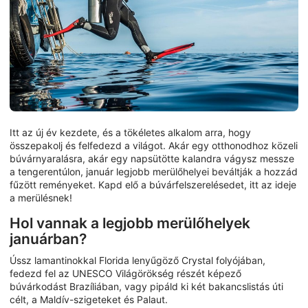
Itt az új év kezdete, és a tökéletes alkalom arra, hogy
összepakolj és felfedezd a világot. Akár egy otthonodhoz közeli
búvárnyaralásra, akár egy napsütötte kalandra vágysz messze
a tengerentúlon, január legjobb merülőhelyei beváltják a hozzád
fűzött reményeket. Kapd elő a búvárfelszerelésedet, itt az ideje
a merülésnek!
Hol vannak a legjobb merülőhelyek
januárban?
Ússz lamantinokkal Florida lenyűgöző Crystal folyójában,
fedezd fel az UNESCO Világörökség részét képező
búvárkodást Brazíliában, vagy pipáld ki két bakancslistás úti
célt, a Maldív-szigeteket és Palaut.