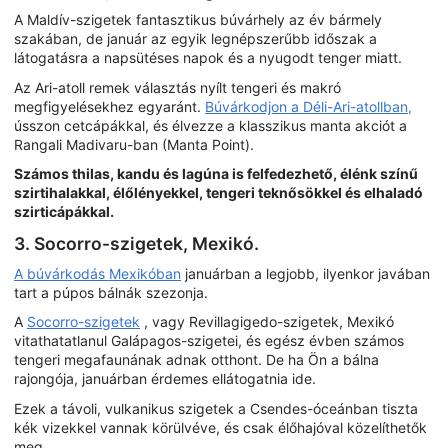
A Maldív-szigetek fantasztikus búvárhely az év bármely
szakában, de január az egyik legnépszerűbb időszak a
látogatásra a napsütéses napok és a nyugodt tenger miatt.
Az Ari-atoll remek választás nyílt tengeri és makró
megfigyelésekhez egyaránt.
Búvárkodjon a Déli-Ari-atollban,
ússzon cetcápákkal, és élvezze a klasszikus manta akciót a
Rangali Madivaru-ban (Manta Point).
Számos thilas, kandu és lagúna is felfedezhető, élénk színű
szirtihalakkal, élőlényekkel, tengeri teknősökkel és elhaladó
szirticápákkal.
3. Socorro-szigetek, Mexikó.
A búvárkodás Mexikóban
januárban a legjobb, ilyenkor javában
tart a púpos bálnák szezonja.
A
Socorro-szigetek
, vagy Revillagigedo-szigetek, Mexikó
vitathatatlanul Galápagos-szigetei, és egész évben számos
tengeri megafaunának adnak otthont. De ha Ön a bálna
rajongója, januárban érdemes ellátogatnia ide.
Ezek a távoli, vulkanikus szigetek a Csendes-óceánban tiszta
kék vizekkel vannak körülvéve, és csak élőhajóval közelíthetők
meg.