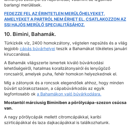
barlangi merülések.
FEDEZZE FEL AZ ÉRINTETLEN MERÜLŐHELYEKET,
AMELYEKET A PARTRÓL NEM ÉRHET EL. CSATLAKOZZON AZ
SSI HAJÓS MERÜLŐ SPECIALITÁSÁHOZ.
10. Bimini, Bahamák.
Türkizkék víz, 2400 homokzátony, végtelen napsütés és a világ
legjobb
cápás búvárhelyei
teszik a Bahamákat tökéletes januári
kiruccanássá.
A Bahamák világszerte ismertek kiváló búvárkodási
lehetőségeiről, hatalmas korallzátonyairól és lenyűgöző
roncsairól, amelyek puha, fehér homokon helyezkednek el.
Míg a zátonyok és a roncsok elegendőek ahhoz, hogy minden
búvárt szórakoztasson, a cápabúvárkodás az egyik
legfontosabb ok
a Bahamákon való búvárkodásra.
Mostantól márciusig Biminiben a pörölycápa-szezon csúcsa
van.
A nagy pörölycápák mellett citromcápákkal, karibi
szirticápákkal és laza dajkacápákkal is találkozhatunk.