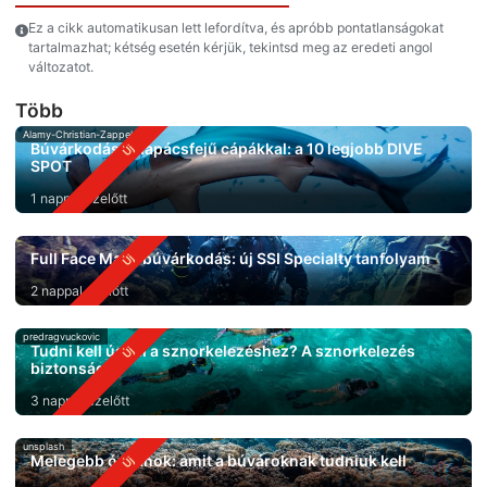
Ez a cikk automatikusan lett lefordítva, és apróbb pontatlanságokat
tartalmazhat; kétség esetén kérjük, tekintsd meg az eredeti angol
változatot.
Több
Alamy-Christian-Zappel
Búvárkodás kalapácsfejű cápákkal: a 10 legjobb DIVE
SPOT
1 nappal ezelőtt
Full Face Mask búvárkodás: új SSI Specialty tanfolyam
2 nappal ezelőtt
predragvuckovic
Tudni kell úszni a sznorkelezéshez? A sznorkelezés
biztonsága
3 nappal ezelőtt
unsplash
Melegebb óceánok: amit a búvároknak tudniuk kell