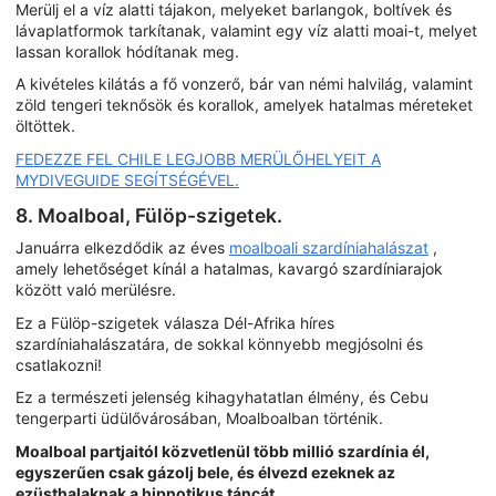
Merülj el a víz alatti tájakon, melyeket barlangok, boltívek és
lávaplatformok tarkítanak, valamint egy víz alatti moai-t, melyet
lassan korallok hódítanak meg.
A kivételes kilátás a fő vonzerő, bár van némi halvilág, valamint
zöld tengeri teknősök és korallok, amelyek hatalmas méreteket
öltöttek.
FEDEZZE FEL CHILE LEGJOBB MERÜLŐHELYEIT A
MYDIVEGUIDE SEGÍTSÉGÉVEL.
8. Moalboal, Fülöp-szigetek.
Januárra elkezdődik az éves
moalboali szardíniahalászat
,
amely lehetőséget kínál a hatalmas, kavargó szardíniarajok
között való merülésre.
Ez a Fülöp-szigetek válasza Dél-Afrika híres
szardíniahalászatára, de sokkal könnyebb megjósolni és
csatlakozni!
Ez a természeti jelenség kihagyhatatlan élmény, és Cebu
tengerparti üdülővárosában, Moalboalban történik.
Moalboal partjaitól közvetlenül több millió szardínia él,
egyszerűen csak gázolj bele, és élvezd ezeknek az
ezüsthalaknak a hipnotikus táncát.