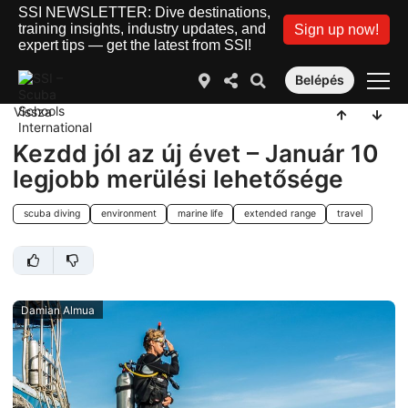
SSI NEWSLETTER: Dive destinations,
training insights, industry updates, and
Sign up now!
expert tips — get the latest from SSI!
Belépés
Vissza
Kezdd jól az új évet – Január 10
legjobb merülési lehetősége
scuba diving
environment
marine life
extended range
travel
Damian Almua