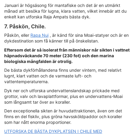
Januari är högsäsong för mantafiske och det är en utmärkt
månad att besöka för lugna, klara vatten, vilket innebär att du
enkelt kan utforska Raja Ampats bästa dyk.
7. Påskön, Chile.
Påskön, eller
Rapa Nui
, är känd för sina Moai-statyer och är en
dykdestination som få känner till på önskelistan.
Eftersom det är så isolerat från människor når sikten i vattnet
häpnadsväckande 70 meter (230 fot) och den marina
biologiska mångfalden är otrolig.
De bästa dykförhållandena finns under vintern, med relativt
lugnt, klart vatten och de varmaste luft- och
vattentemperaturerna.
Dyk ner och utforska undervattenslandskap prickade med
grottor, valv och lavaplattformar, plus en undervattens-Moai
som långsamt tar över av koraller.
Den exceptionella sikten är huvudattraktionen, även om det
finns en del fiskliv, plus gröna havssköldpaddor och koraller
som har nått enorma proportioner.
UTFORSKA DE BÄSTA DYKPLATSEN I CHILE MED