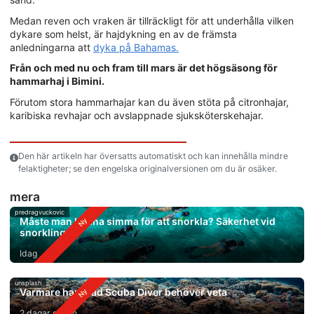
Medan reven och vraken är tillräckligt för att underhålla vilken
dykare som helst, är hajdykning en av de främsta
anledningarna att
dyka på Bahamas.
Från och med nu och fram till mars är det högsäsong för
hammarhaj i Bimini.
Förutom stora hammarhajar kan du även stöta på citronhajar,
karibiska revhajar och avslappnade sjuksköterskehajar.
Den här artikeln har översatts automatiskt och kan innehålla mindre
felaktigheter; se den engelska originalversionen om du är osäker.
mera
predragvuckovic
Måste man kunna simma för att snorkla? Säkerhet vid
snorkling
Idag
unsplash
Varmare hav: Vad Scuba Diver behöver veta
2 dagar sedan