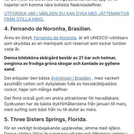
hajarter och komma nära bofasta flasknosdelfiner.
UTFORSKA VAR I VÄRLDEN DU KAN DYKA MED JÄTTEMANTOR
FRÅN STILLA HAVS.
4. Fernando de Noronha, Brasilien.
Ännu en öidyll,
Fernando de Noronha,
är ett UNESCO-världsarv
som skyddas av en marinpark och reservat som lockar turister
varje år.
Denna bildsköna skärgård består av 21 öar och holmar,
omgivna av frodiga gröna skogar och kantade av gyllene
sand.
Det erbjuder den bästa
dykningen i Brasilien
, med vackert
azurblått vatten och dykplatser fulla av havssköldpaddor,
rockor, hajar och många delfiner.
Det finns också gott om andra attraktioner för havsälskare.
Sydkusten har de bästa dykförhållandena från januari till mars,
med surfing som bäst från nu till slutet av mars.
5. Three Sisters Springs, Florida.
För en verkligt livsbejakande upplevelse, simma med sjökor.
Dessa vänliga jättar är superavsvalkade och tillbringar vintern i