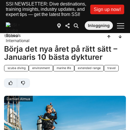
SSI NEWSLETTER: Dive destinations,
training insights, industry updates, and
Sign up now!
expert tips — get the latest from SSI!
Inloggning
tillbaka
Börja det nya året på rätt sätt –
Januaris 10 bästa dykturer
scuba diving
environment
marine life
extended range
travel
Damian Almua