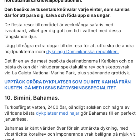
nordatlantiska knölvalpopulationen.
Den besöks av tusentals knölvalar varje vinter, som samlas
där för att para sig, kalva och föda upp sina ungar.
De flesta resor till området är veckolånga safaris med
liveaboard, vilket ger dig gott om tid i vattnet med dessa
fängslande djur.
Lägg till några extra dagar till din resa för att utforska de andra
höjdpunkterna inom
dykning i Dominikanska republiken.
Det är en av de mest besökta destinationerna i Karibien och de
bästa dyken där inkluderar spektakulära rev och skeppsvrak
vid La Caleta National Marine Park, plus spännande grottdyk.
UPPTÄCK ORÖRA DYKPLATSER SOM DU INTE KAN NÅ FRÅN
KUSTEN. GÅ MED I SSI:S BÅTDYSNINGSSPECIALITET.
10. Bimini, Bahamas.
Turkosfärgat vatten, 2400 öar, oändligt solsken och några av
världens bästa
dykplatser med hajar
gör Bahamas till en perfekt
januariresa.
Bahamas är känt världen över för sin utmärkta dykning, med
vidsträckta korallrev och imponerande vrak belägna på mjuk vit
sand.