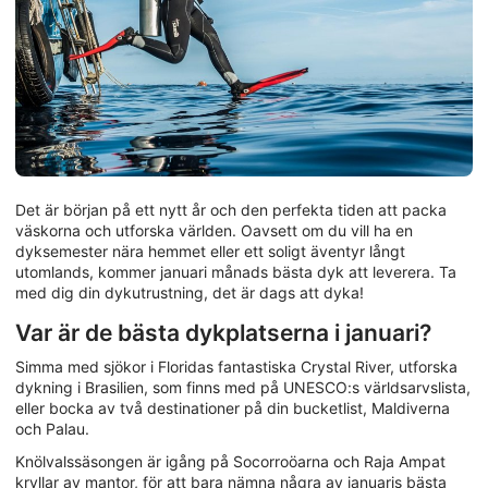
Det är början på ett nytt år och den perfekta tiden att packa
väskorna och utforska världen. Oavsett om du vill ha en
dyksemester nära hemmet eller ett soligt äventyr långt
utomlands, kommer januari månads bästa dyk att leverera. Ta
med dig din dykutrustning, det är dags att dyka!
Var är de bästa dykplatserna i januari?
Simma med sjökor i Floridas fantastiska Crystal River, utforska
dykning i Brasilien, som finns med på UNESCO:s världsarvslista,
eller bocka av två destinationer på din bucketlist, Maldiverna
och Palau.
Knölvalssäsongen är igång på Socorroöarna och Raja Ampat
kryllar av mantor, för att bara nämna några av januaris bästa