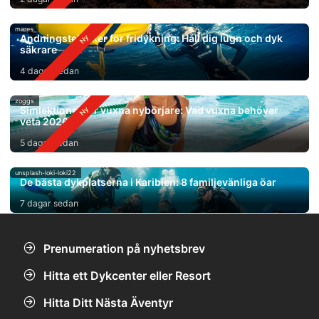
mares
Andningstekniker för fridykning: Håll dig lugn och dyk
säkrare
4 dagar sedan
zoggs
Simlektioner för vuxna nybörjare: Vad vuxna behöver
veta 2026
5 dagar sedan
unsplash-loki-loki22
De bästa dykplatserna i Karibien: 8 familjevänliga öar
7 dagar sedan
Prenumeration på nyhetsbrev
Hitta ett Dykcenter eller Resort
Hitta Ditt Nästa Äventyr