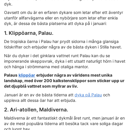
dyk.
Oavsett om du är en erfaren dykare som letar efter ett äventyr
utanför allfarvägarna eller en nybörjare som letar efter enkla
dyk, är dessa de bästa platserna att dyka på i januari:
1. Klippöarna, Palau.
De tropiska öarna i Palau har prydt sidorna i många glansiga
tidskrifter och erbjuder några av de bästa dyken i Stilla havet.
När du dyker i det ginklara vattnet runt Palau kan du se
imponerande skeppsvrak, dyka i ett utsatt naturligt hörn i havet
och hänga i strömmarna med otaliga mantor.
Palaus
klippöar
erbjuder några av världens mest unika
landskap, med över 200 kalkstensklippor som sticker upp ur
det djupblå vattnet som myllrar av liv.
Januari är en av de bästa tiderna att
dyka på Palau
och
uppleva allt dessa öar har att erbjuda.
2. Ari-atollen, Maldiverna.
Maldiverna är ett fantastiskt dykmål året runt, men januari är en
av de mest populära tiderna att besöka tack vare soliga dagar
och lugnt hav.