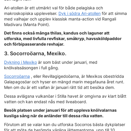
Ari-atollen är ett utmärkt val för både pelagiska och
makroskopiska upplevelser.
Dyk i södra Ari-atollen
för att simma
med valhajar och upplev klassisk manta-action vid Rangali
Madivaru (Manta Point).
Det finns också många thilas, kandus och laguner att
utforska, med livfulla revfiskar, småkryp, havssköldpaddor
och förbipasserande revhajar.
3. Socorroöarna, Mexiko.
Dykning i Mexiko
är som bäst under januari, med
knölvalssäsongen i full gång.
Socorroöarna
, eller Revillagigedoöarna, är Mexikos obestridda
Galapagosöar och hyser en mängd marin megafauna året runt.
Men om du är ett valfan är januari rätt tid att besöka dem.
Dessa avlägsna vulkanöar i Stilla havet är omgivna av klart blått
vatten och kan endast nås med liveaboard.
Besök platsen under januari för att uppleva knölvalarnas
kusliga sång när de anländer till dessa rika vatten.
Förutom att se valar kan du utforska Socorros bästa dykplatser
för att möta de berömda vänliga jättemantorna, upp till 10