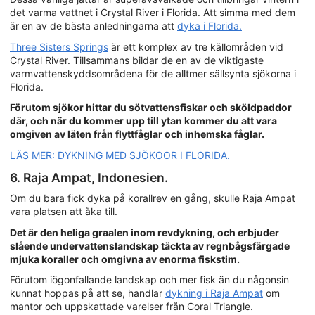
det varma vattnet i Crystal River i Florida. Att simma med dem
är en av de bästa anledningarna att
dyka i Florida.
Three Sisters Springs
är ett komplex av tre källområden vid
Crystal River. Tillsammans bildar de en av de viktigaste
varmvattenskyddsområdena för de alltmer sällsynta sjökorna i
Florida.
Förutom sjökor hittar du sötvattensfiskar och sköldpaddor
där, och när du kommer upp till ytan kommer du att vara
omgiven av läten från flyttfåglar och inhemska fåglar.
LÄS MER: DYKNING MED SJÖKOOR I FLORIDA.
6. Raja Ampat, Indonesien.
Om du bara fick dyka på korallrev en gång, skulle Raja Ampat
vara platsen att åka till.
Det är den heliga graalen inom revdykning, och erbjuder
slående undervattenslandskap täckta av regnbågsfärgade
mjuka koraller och omgivna av enorma fiskstim.
Förutom iögonfallande landskap och mer fisk än du någonsin
kunnat hoppas på att se, handlar
dykning i Raja Ampat
om
mantor och uppskattade varelser från Coral Triangle.