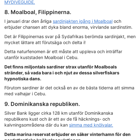
MYDIVEGUIDE.
8. Moalboal, Filippinerna.
I januari drar den årliga
sardinjakten igång i Moalboal
och
erbjuder chansen att dyka bland enorma, virvlande sardinstim.
Det är Filippinernas svar på Sydafrikas berömda sardinjakt, men
mycket lättare att förutsäga och delta i!
Detta naturfenomen är ett måste att uppleva och inträffar
utanför kuststaden Moalboal i Cebu.
Det finns miljontals sardiner strax utanför Moalboals
stränder, så vada bara i och njut av dessa silverfiskars
hypnotiska dans.
Förutom sardiner är det också en av de bästa tiderna att simma
med valhajar i Cebu.
9. Dominikanska republiken.
Silver Bank ligger cirka 128 km utanför Dominikanska
republikens kust och är ett av de få häcknings- och
kalvningsområdena där du kan
simma med knölvalar.
Detta marina reservat erbjuder en säker vinterhamn för den