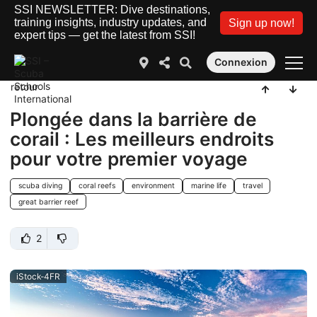
SSI NEWSLETTER: Dive destinations,
training insights, industry updates, and
Sign up now!
expert tips — get the latest from SSI!
Connexion
retour
Plongée dans la barrière de
corail : Les meilleurs endroits
pour votre premier voyage
scuba diving
coral reefs
environment
marine life
travel
great barrier reef
2
iStock-4FR