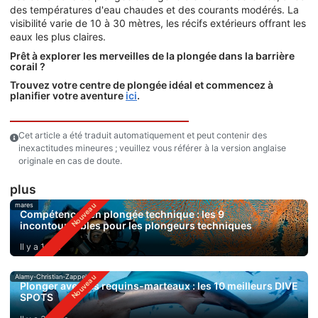
des températures d'eau chaudes et des courants modérés. La
visibilité varie de 10 à 30 mètres, les récifs extérieurs offrant les
eaux les plus claires.
Prêt à explorer les merveilles de la plongée dans la barrière
corail ?
Trouvez votre centre de plongée idéal et commencez à
planifier votre aventure
ici
.
Cet article a été traduit automatiquement et peut contenir des
inexactitudes mineures ; veuillez vous référer à la version anglaise
originale en cas de doute.
plus
mares
Compétences en plongée technique : les 9
incontournables pour les plongeurs techniques
Il y a 1 jour
Alamy-Christian-Zappel
Plonger avec les requins-marteaux : les 10 meilleurs DIVE
SPOTS