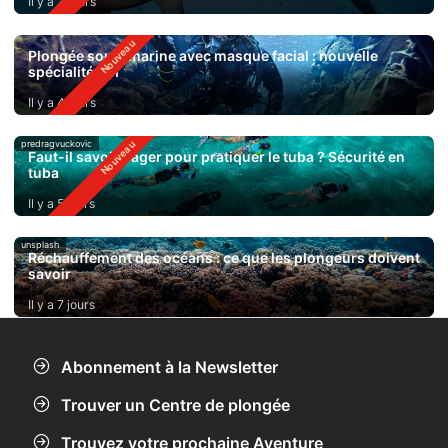
Il y a 3 jours
Plongée sous-marine avec masque facial : nouvelle
spécialité SSI
Il y a 4 jours
predragvuckovic
Faut-il savoir nager pour pratiquer le tuba ? Sécurité en
tuba
Il y a 5 jours
unsplash
Réchauffement des océans : ce que les plongeurs doivent
savoir
Il y a 7 jours
Abonnement à la Newsletter
Trouver un Centre de plongée
Trouvez votre prochaine Aventure